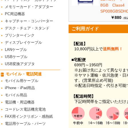
8GB Class
メモリーカード・アダプター
SP008GBSDH0
PC周辺機器
￥880
（税
キャプチャー・コンバーター
デスク・チェア・スタンド
ご利用ガイド
プリンターインク
ディスプレイケーブル
【配送】
10,800円以上で
送料無料！
LANケーブル
USBケーブル
■宅配便
USB変換アダプタ
699円～1950円
※お届け先によって異なりま
モバイル・電話関連
※ヤマト運輸・佐川急便・日
す。(営業所止め可能)
モバイル用ケーブル
※配送日時指定・代引き可能
iPhone・iPad用品
モバイル用品
【配送時間】
下記時間帯をご指定いただけ
電話機・周辺機器
コードレス電話機充電池
FAX用インクリボン・感熱紙
電話用ケーブル・パーツ