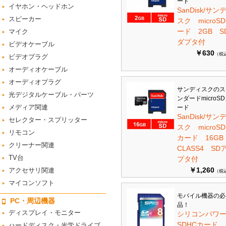
ード
イヤホン・ヘッドホン
SanDisk/サン
スピーカー
スク microS
ード 2GB S
マイク
ダプタ付
ビデオケーブル
￥630
（税
ビデオプラグ
オーディオケーブル
オーディオプラグ
サンディスクのス
光デジタルケーブル・パーツ
ンダードmicroS
メディア関連
ード
SanDisk/サン
セレクター・スプリッター
スク microSD
リモコン
カード 16G
クリーナー関連
CLASS4 SD
TV台
プタ付
￥1,260
アクセサリ関連
（税
マイコンソフト
モバイル機器の必
PC・周辺機器
品！
ディスプレイ・モニター
シリコンパワ
SDHCカード
ハードディスク・光学ドライブ