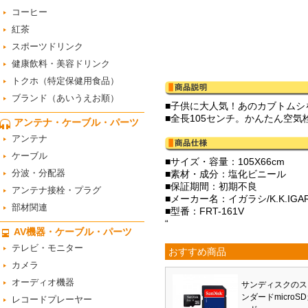
コーヒー
紅茶
スポーツドリンク
健康飲料・美容ドリンク
トクホ（特定保健用食品）
ブランド（あいうえお順）
■子供に大人気！あのカブトムシ
■全長105センチ。かんたん空気
アンテナ・ケーブル・パーツ
アンテナ
ケーブル
■サイズ・容量：105X66cm
分波・分配器
■素材・成分：塩化ビニール
■保証期間：初期不良
アンテナ接栓・プラグ
■メーカー名：イガラシ/K.K.IGAR
部材関連
■型番：FRT-161V
“
AV機器・ケーブル・パーツ
テレビ・モニター
おすすめ商品
カメラ
オーディオ機器
サンディスクのス
ンダードmicroS
レコードプレーヤー