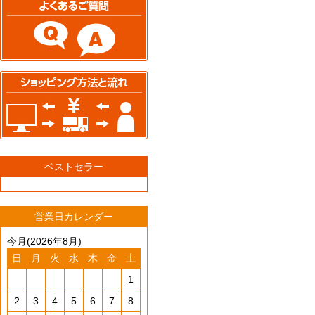
ベストセラー
営業日カレンダー
今月(2026年8月)
日
月
火
水
木
金
土
1
2
3
4
5
6
7
8