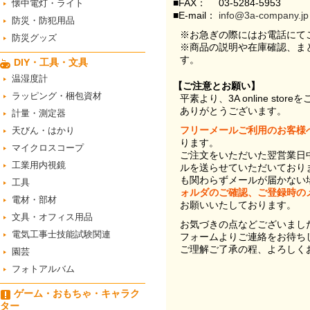
■FAX：
03-5284-5953
懐中電灯・ライト
■E-mail：
info@3a-company.jp
防災・防犯用品
※お急ぎの際にはお電話にて
防災グッズ
※商品の説明や在庫確認、ま
す。
DIY・工具・文具
温湿度計
【ご注意とお願い】
ラッピング・梱包資材
平素より、3A online st
ありがとうございます。
計量・測定器
フリーメールご利用のお客様
天びん・はかり
ります。
マイクロスコープ
ご注文をいただいた翌営業日
工業用内視鏡
ルを送らせていただいており
も関わらずメールが届かない
工具
ォルダのご確認、ご登録時の
電材・部材
お願いいたしております。
文具・オフィス用品
お気づきの点などございまし
電気工事士技能試験関連
フォームよりご連絡をお待ち
ご理解ご了承の程、よろしく
園芸
フォトアルバム
ゲーム・おもちゃ・キャラク
ター