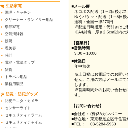
生活家電
■メール便
ネコポス配送（1～2日後ポ
調理・キッチン
ゆうパケット配送（1～5日後
クリーナー・ランドリー用品
送料：全国一律270円
季節家電
※配送日時指定・代引きはご
※A4封筒、厚さ2.5cm以内
空気清浄器
照明
【営業日】
■営業時間
理美容
9:00～18:00
時計
■休業日
電池・電源タップ
年中無休
雑貨
※土日祝はお電話でのお問い
トラベル用品
せん。ご用の方はメールにて
業務用製品
します。
※営業時間外のお問い合わせ
防災・防犯グッズ
す。
防犯モニタ・カメラ
【お問い合わせ】
センサーライト
■会社名：
(株)3Aカンパニー
セキュリティアラーム
■所在地：
東京都足立区千住宮元
セキュリティチャイム
■TEL：
03-5284-5950