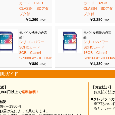
カード 16GB
カード 32GB
CLASS4 SDアダ
CLASS4 SDアダ
プタ付
プタ付
￥1,260
￥2,280
（税込）
（税込）
モバイル機器の必需
モバイル機器の必需
品！
品！
シリコンパワー
シリコンパワー
SDHCカード
SDHCカード
8GB Class4
16GB Class4
SP008GBSDH004V10
SP016GBSDH004V
￥880
￥1,380
（税込）
（税込）
利用ガイド
配送】
【お支払い】
0,800円以上で
送料無料！
お支払方法
■クレジット
配便
※下記のい
99円～1950円
ると、カー
お届け先によって異なります。