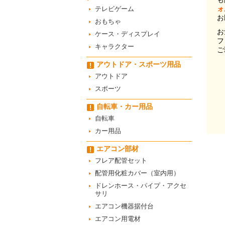
ォ
テレビゲーム
お
おもちゃ
お
ケース・ディスプレイ
フ
キャラクター
ご
アウトドア・スポーツ用品
アウトドア
スポーツ
自転車・カー用品
自転車
カー用品
エアコン部材
フレア配管セット
配管用化粧カバー（室内用）
ドレンホース・パイプ・アクセ
サリ
エアコン機器据付台
エアコン用電材