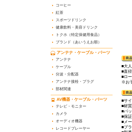
コーヒー
紅茶
スポーツドリンク
健康飲料・美容ドリンク
トクホ（特定保健用食品）
ブランド（あいうえお順）
アンテナ・ケーブル・パーツ
アンテナ
■大
ケーブル
■直
分波・分配器
■ロ
アンテナ接栓・プラグ
※お
部材関連
AV機器・ケーブル・パーツ
■サイ
■材
テレビ・モニター
■パ
カメラ
■保
オーディオ機器
■メ
■ブ
レコードプレーヤー