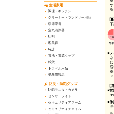
※
生活家電
す
※
調理・キッチン
クリーナー・ランドリー用品
【
季節家電
下
空気清浄器
照明
理美容
時計
■メ
電池・電源タップ
ネ
雑貨
ゆ
送
トラベル用品
※
業務用製品
※
防災・防犯グッズ
【
防犯モニタ・カメラ
■営
9:
センサーライト
■休
セキュリティアラーム
年
セキュリティチャイム
※