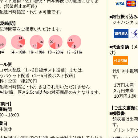
ヤマト運輸・佐川急便・日本郵便での配送になりま
。(営業所止め可能)
配送日時指定・代引き可能です。
■銀行振り込
ジャパンネッ
配送時間】
記時間帯をご指定いただけます。
■代金引換（
け）
ール便
コポス配送（1～2日後ポスト投函）または、
代引き手数
うパケット配送（1～5日後ポスト投函）
す。
料：全国一律270円
1万円未満
配送日時指定・代引きはご利用いただけません
3万円未満
A4封筒、厚さ2.5cm以内の対応商品のみとなります。
10万円未満
営業日】
【ご注文書類
業時間
■領収書
00～18:00
領収書は出荷
業日
す。
中無休
プリントア
土日祝はお電話でのお問い合わせ対応は致しておりま