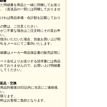
明細書
した明細書を商品と一緒に同梱してお送り
す。（直送品の一部には同梱しておりませ
なければ商品単価・合計額を記載しており
用の際は、ご注意ください。
梱がご不要な場合はご注文時にその旨お申
さい。
ご指示いただいた場合、別途お買い上げ明
RLをメールにてご案内いたします。
明細書はメーカー商品保証書の販売証明に
カード会社よりお送りする請求書には商品
されておりませんので、お買い上げ明細書
管してください。
】
の返品・交換
商品到着後10日以内に当店にご連絡後、
さい。
に限ります。
数料はお客様ご負担となります。