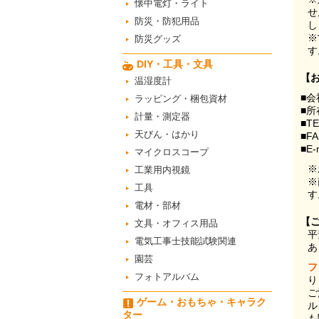
懐中電灯・ライト
せ
防災・防犯用品
し
※
防災グッズ
す
DIY・工具・文具
【
温湿度計
■会
ラッピング・梱包資材
■所
計量・測定器
■T
天びん・はかり
■F
■E-
マイクロスコープ
※
工業用内視鏡
※
工具
す
電材・部材
【
文具・オフィス用品
平
電気工事士技能試験関連
あ
園芸
フ
フォトアルバム
り
ご
ゲーム・おもちゃ・キャラク
ル
ター
も