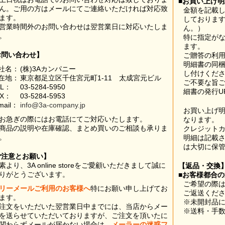
■お買い上げ
ん。ご用の方はメールにてご連絡いただければ対応致
金額を記載
ます。
しておりま
営業時間外のお問い合わせは翌営業日に対応いたしま
ん。）
。
特に指定が
ます。
お問い合わせ】
ご贈答の利
明細書の同
社名：
(株)3Aカンパニー
し付けくだ
在地：
東京都足立区千住宮元町1-11 太成宮元ビル
ご不要な旨
EL：
03-5284-5950
細書の発行U
AX：
03-5284-5953
mail：
info@3a-company.jp
お買い上げ
お急ぎの際にはお電話にてご対応いたします。
なります。
商品の説明や在庫確認、まとめ買いのご相談も承りま
クレジット
。
明細は記載
は大切に保
ご注意とお願い】
素より、3A online storeをご愛顧いただきまして誠に
【返品・交換
りがとうございます。
■お客様都合
ご希望の際は
リーメールご利用のお客様へ
特にお願い申し上げてお
ご返送くだ
ます。
※未開封品
注文をいただいた翌営業日中までには、当店からメー
※送料・手
を送らせていただいておりますが、ご注文を頂いたに
関わらずメールが届かない場合は、
メーラーの迷惑フ