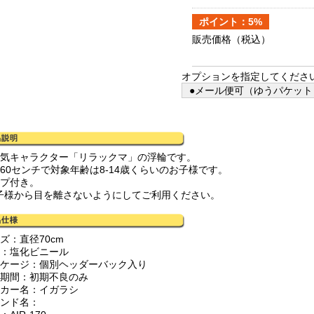
ポイント：5%
販売価格
（税込）
オプションを指定してくださ
●メール便可（ゆうパケット）
人気キャラクター「リラックマ」の浮輪です。
径60センチで対象年齢は8-14歳くらいのお子様です。
ープ付き。
子様から目を離さないようにしてご利用ください。
ズ：直径70cm
質：塩化ビニール
ッケージ：個別ヘッダーバック入り
証期間：初期不良のみ
ーカー名：イガラシ
ランド名：