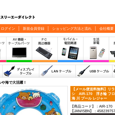
ログイン
新規会員登録
ショッピング方法と流れ
会社概要
ルや海で大活躍！
【メール便送料無料】リラ
シ AIR-170 浮き輪 
海 川 プール レジャー
【商品コード】：AIR-170
【JAN/ISBN】：458239757