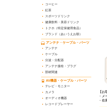
コーヒー
紅茶
スポーツドリンク
健康飲料・美容ドリンク
トクホ（特定保健用食品）
ブランド（あいうえお順）
アンテナ・ケーブル・パーツ
アンテナ
ケーブル
分波・分配器
アンテナ接栓・プラグ
部材関連
AV機器・ケーブル・パーツ
テレビ・モニター
【お
カメラ
・メ
オーディオ機器
・在
レコードプレーヤー