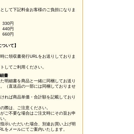
料として下記料金お客様のご負担になりま
330円
440円
660円
について】
時に領収書発行URLをお送りしておりま
ウトしてご利用ください。
明細書
した明細書を商品と一緒に同梱してお送り
す。（直送品の一部には同梱しておりませ
なければ商品単価・合計額を記載しており
用の際は、ご注意ください。
梱がご不要な場合はご注文時にその旨お申
さい。
ご指示いただいた場合、別途お買い上げ明
RLをメールにてご案内いたします。