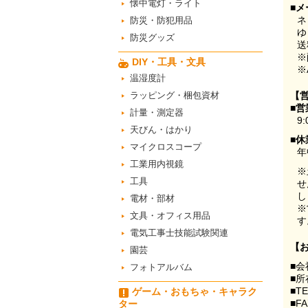
懐中電灯・ライト
■メ
ネ
防災・防犯用品
ゆ
防災グッズ
送
※
DIY・工具・文具
※
温湿度計
ラッピング・梱包資材
【
■営
計量・測定器
9:
天びん・はかり
■休
マイクロスコープ
年
工業用内視鏡
※
工具
せ
し
電材・部材
※
文具・オフィス用品
す
電気工事士技能試験関連
【
園芸
■会
フォトアルバム
■所
■T
ゲーム・おもちゃ・キャラク
■F
ター