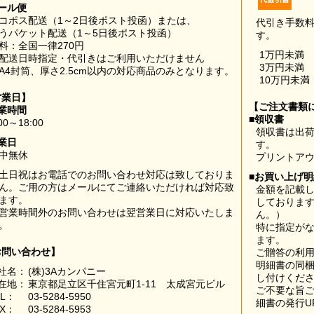
ール便
コポス配送（1～2日後ポスト投函）または、
代引き手数
うパケット配送（1～5日後ポスト投函）
す。
料：全国一律270円
1万円未満
配送日時指定・代引きはご利用いただけません
3万円未満
A4封筒、厚さ2.5cm以内の対応商品のみとなります。
10万円未満
営業日】
【ご注文書類
業時間
■領収書
00～18:00
領収書は出荷
業日
す。
中無休
プリントア
土日祝はお電話でのお問い合わせ対応は致しておりま
■お買い上げ
ん。ご用の方はメールにてご連絡いただければ対応致
金額を記載
ます。
しておりま
営業時間外のお問い合わせは翌営業日に対応いたしま
ん。）
。
特に指定が
ます。
お問い合わせ】
ご贈答の利
明細書の同
社名：
(株)3Aカンパニー
し付けくだ
在地：
東京都足立区千住宮元町1-11 太成宮元ビル
ご不要な旨
EL：
03-5284-5950
細書の発行U
AX：
03-5284-5953