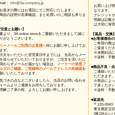
mail：
info@3a-company.jp
お買い上げ
お急ぎの際にはお電話にてご対応いたします。
なります。
商品の説明や在庫確認、まとめ買いのご相談も承りま
クレジット
。
明細は記載
は大切に保
ご注意とお願い】
素より、3A online storeをご愛顧いただきまして誠に
【返品・交換
りがとうございます。
■お客様都合
ご希望の際は
リーメールご利用のお客様へ
特にお願い申し上げてお
ご返送くだ
ます。
※未開封品
注文をいただいた翌営業日中までには、当店からメー
※送料・手
を送らせていただいておりますが、ご注文を頂いたに
関わらずメールが届かない場合は、
メーラーの迷惑フ
■商品不良・
ルダのご確認、ご登録時のメールアドレスの再確認
を
ご連絡いた
願いいたしております。
ただきます
気づきの点などございましたら、当店のお問い合わせ
※商品によ
ォームよりご連絡をお待ちしております。
了承くださ
理解ご了承の程、よろしくお願い申し上げます。
※送料・手
■返送先
〒120-0043
東京都足立区
(株)3Aカン