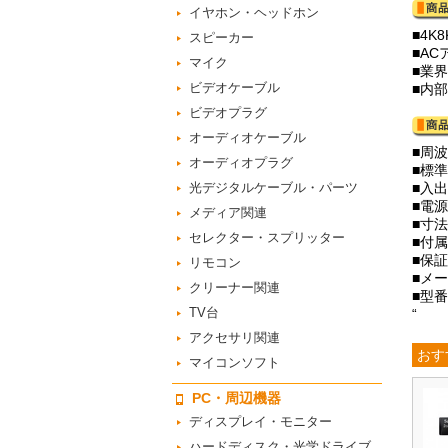
イヤホン・ヘッドホン
■4K
スピーカー
■A
マイク
■業
ビデオケーブル
■内
ビデオプラグ
オーディオケーブル
■周波
オーディオプラグ
■標準
光デジタルケーブル・パーツ
■入出
■電源
メディア関連
■寸法(
セレクター・スプリッター
■付
■保
リモコン
■メー
クリーナー関連
■型番
TV台
“
アクセサリ関連
おす
マイコンソフト
PC・周辺機器
ディスプレイ・モニター
ハードディスク・光学ドライブ