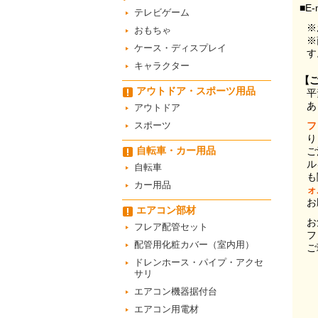
■E-
テレビゲーム
※
おもちゃ
※
ケース・ディスプレイ
す
キャラクター
【
アウトドア・スポーツ用品
平
あ
アウトドア
スポーツ
フ
り
自転車・カー用品
ご
ル
自転車
も
カー用品
ォ
お
エアコン部材
お
フレア配管セット
フ
配管用化粧カバー（室内用）
ご
ドレンホース・パイプ・アクセ
サリ
エアコン機器据付台
エアコン用電材