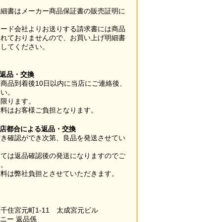
明細書はメーカー商品保証書の販売証明に
カード会社よりお送りする請求書には商品
されておりませんので、お買い上げ明細書
管してください。
】
の返品・交換
商品到着後10日以内に当店にご連絡後、
さい。
に限ります。
数料はお客様ご負担となります。
当店都合による返品・交換
だき確認ができ次第、良品を発送させてい
。
っては返品確認後の発送になりますのでご
い。
数料は弊社負担とさせていただきます。
千住宮元町1-11 太成宮元ビル
パニー 返品係