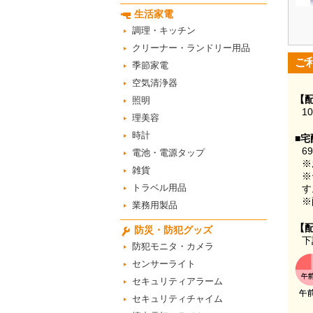
生活家電
調理・キッチン
クリーナー・ランドリー用品
ご
季節家電
空気清浄器
【
照明
1
理美容
時計
■宅
6
電池・電源タップ
※
雑貨
※
トラベル用品
す
※
業務用製品
【
防災・防犯グッズ
下
防犯モニタ・カメラ
センサーライト
セキュリティアラーム
セキュリティチャイム