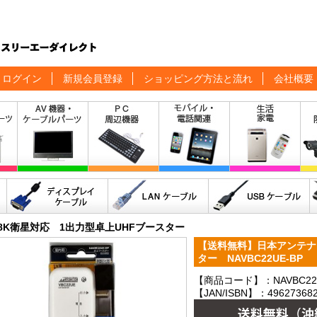
ログイン
新規会員登録
ショッピング方法と流れ
会社概要
K8K衛星対応 1出力型卓上UHFブースター
【送料無料】日本アンテナ
ター NAVBC22UE-BP
【商品コード】：NAVBC22U
【JAN/ISBN】：496273682