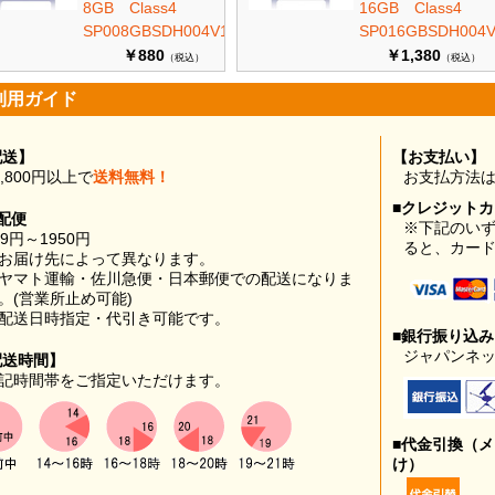
8GB Class4
16GB Class4
SP008GBSDH004V10
SP016GBSDH004V
￥880
￥1,380
（税込）
（税込）
利用ガイド
配送】
【お支払い】
0,800円以上で
送料無料！
お支払方法
■クレジット
配便
※下記のい
99円～1950円
ると、カー
お届け先によって異なります。
ヤマト運輸・佐川急便・日本郵便での配送になりま
。(営業所止め可能)
配送日時指定・代引き可能です。
■銀行振り込
ジャパンネッ
配送時間】
記時間帯をご指定いただけます。
■代金引換（
け）