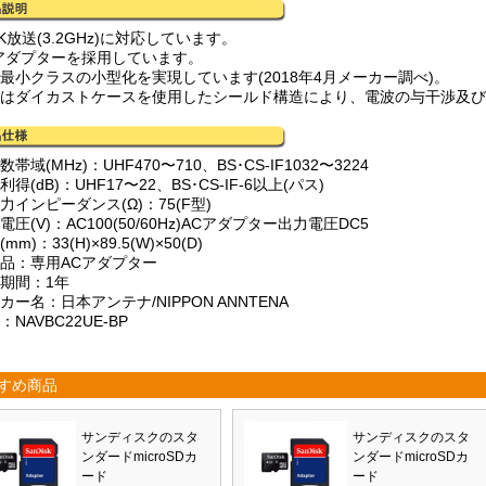
8K放送(3.2GHz)に対応しています。
Cアダプターを採用しています。
界最小クラスの小型化を実現しています(2018年4月メーカー調べ)。
部はダイカストケースを使用したシールド構造により、電波の与干渉及
数帯域(MHz)：UHF470〜710、BS･CS-IF1032〜3224
利得(dB)：UHF17〜22、BS･CS-IF-6以上(パス)
力インピーダンス(Ω)：75(F型)
電圧(V)：AC100(50/60Hz)ACアダプター出力電圧DC5
mm)：33(H)×89.5(W)×50(D)
属品：専用ACアダプター
証期間：1年
カー名：日本アンテナ/NIPPON ANNTENA
：NAVBC22UE-BP
すめ商品
サンディスクのスタ
サンディスクのスタ
ンダードmicroSDカ
ンダードmicroSDカ
ード
ード