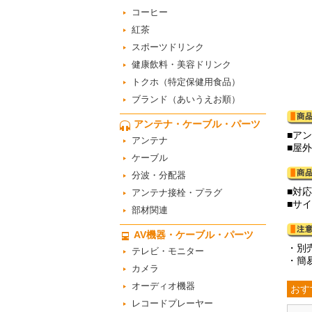
コーヒー
紅茶
スポーツドリンク
健康飲料・美容ドリンク
トクホ（特定保健用食品）
ブランド（あいうえお順）
アンテナ・ケーブル・パーツ
■ア
アンテナ
■屋
ケーブル
分波・分配器
■対応
アンテナ接栓・プラグ
■サイ
部材関連
AV機器・ケーブル・パーツ
・別
テレビ・モニター
・簡
カメラ
オーディオ機器
おす
レコードプレーヤー