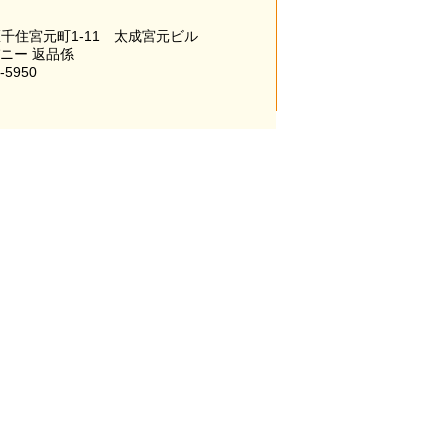
千住宮元町1-11 太成宮元ビル
パニー 返品係
-5950