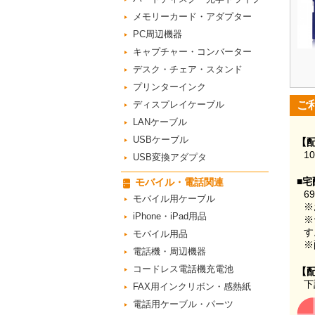
メモリーカード・アダプター
PC周辺機器
キャプチャー・コンバーター
デスク・チェア・スタンド
プリンターインク
ディスプレイケーブル
ご
LANケーブル
USBケーブル
【
1
USB変換アダプタ
■宅
モバイル・電話関連
6
モバイル用ケーブル
※
iPhone・iPad用品
※
す
モバイル用品
※
電話機・周辺機器
コードレス電話機充電池
【
下
FAX用インクリボン・感熱紙
電話用ケーブル・パーツ