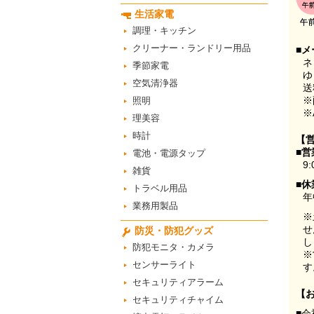
生活家電
調理・キッチン
クリーナー・ランドリー用品
■メ
ネ
季節家電
ゆ
空気清浄器
送
※
照明
※
理美容
時計
【
■営
電池・電源タップ
9:
雑貨
■休
トラベル用品
年
業務用製品
※
せ
防災・防犯グッズ
し
防犯モニタ・カメラ
※
センサーライト
す
セキュリティアラーム
【
セキュリティチャイム
■会