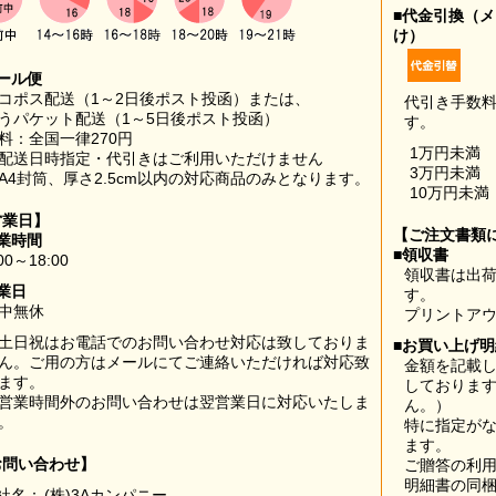
■代金引換（
け）
ール便
コポス配送（1～2日後ポスト投函）または、
代引き手数
うパケット配送（1～5日後ポスト投函）
す。
料：全国一律270円
1万円未満
配送日時指定・代引きはご利用いただけません
3万円未満
A4封筒、厚さ2.5cm以内の対応商品のみとなります。
10万円未満
営業日】
【ご注文書類
業時間
■領収書
00～18:00
領収書は出荷
業日
す。
中無休
プリントア
土日祝はお電話でのお問い合わせ対応は致しておりま
■お買い上げ
ん。ご用の方はメールにてご連絡いただければ対応致
金額を記載
ます。
しておりま
営業時間外のお問い合わせは翌営業日に対応いたしま
ん。）
。
特に指定が
ます。
お問い合わせ】
ご贈答の利
明細書の同
社名：
(株)3Aカンパニー