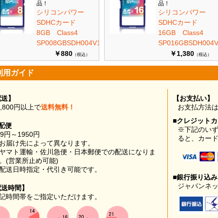
品！
品！
シリコンパワー
シリコンパワー
SDHCカード
SDHCカード
8GB Class4
16GB Class4
SP008GBSDH004V10
SP016GBSDH004V
￥880
￥1,380
（税込）
（税込）
利用ガイド
配送】
【お支払い】
0,800円以上で
送料無料！
お支払方法
■クレジット
配便
※下記のい
99円～1950円
ると、カー
お届け先によって異なります。
ヤマト運輸・佐川急便・日本郵便での配送になりま
。(営業所止め可能)
配送日時指定・代引き可能です。
■銀行振り込
ジャパンネッ
配送時間】
記時間帯をご指定いただけます。