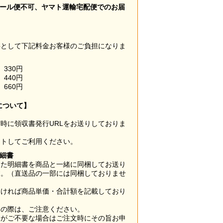
メール便不可、ヤマト運輸宅配便でのお届
料として下記料金お客様のご負担になりま
330円
440円
660円
について】
時に領収書発行URLをお送りしておりま
ウトしてご利用ください。
明細書
した明細書を商品と一緒に同梱してお送り
す。（直送品の一部には同梱しておりませ
なければ商品単価・合計額を記載しており
用の際は、ご注意ください。
梱がご不要な場合はご注文時にその旨お申