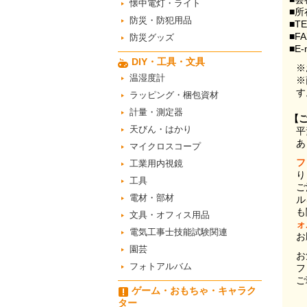
懐中電灯・ライト
■所
防災・防犯用品
■T
■F
防災グッズ
■E-
DIY・工具・文具
※
温湿度計
※
す
ラッピング・梱包資材
計量・測定器
【
天びん・はかり
平
あ
マイクロスコープ
フ
工業用内視鏡
り
工具
ご
電材・部材
ル
も
文具・オフィス用品
ォ
電気工事士技能試験関連
お
園芸
お
フォトアルバム
フ
ご
ゲーム・おもちゃ・キャラク
ター