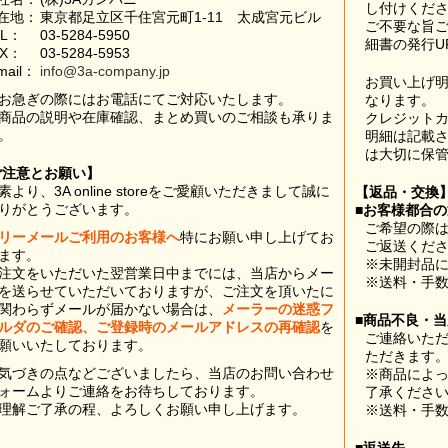
し付けくだ
在地：
東京都足立区千住宮元町1-11 太成宮元ビル
ご不要な旨
EL：
03-5284-5950
細書の発行U
AX：
03-5284-5953
mail：
info@3a-company.jp
お買い上げ
お急ぎの際にはお電話にてご対応いたします。
なります。
商品の説明や在庫確認、まとめ買いのご相談も承りま
クレジット
。
明細は記載
は大切に保
ご注意とお願い】
素より、3A online storeをご愛顧いただきまして誠に
【返品・交換
りがとうございます。
■お客様都合
ご希望の際は
リーメールご利用のお客様へ
特にお願い申し上げてお
ご返送くだ
ます。
※未開封品
注文をいただいた翌営業日中までには、当店からメー
※送料・手
を送らせていただいておりますが、ご注文を頂いたに
関わらずメールが届かない場合は、
メーラーの迷惑フ
■商品不良・
ルダのご確認、ご登録時のメールアドレスの再確認
を
ご連絡いた
願いいたしております。
ただきます
気づきの点などございましたら、当店のお問い合わせ
※商品によ
ォームよりご連絡をお待ちしております。
了承くださ
理解ご了承の程、よろしくお願い申し上げます。
※送料・手