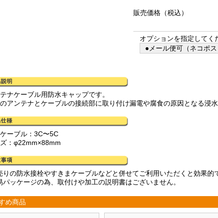
販売価格
（税込）
オプションを指定してく
●メール便可（ネコポス）
ンテナケーブル用防水キャップです。
外のアンテナとケーブルの接続部に取り付け漏電や腐食の原因となる浸
ケーブル：3C〜5C
ズ：φ22mm×88mm
売りの防水接栓やすきまケーブルなどと併せてご利用いただくと効果的
易パッケージの為、取付けや加工の説明書はございません。
すめ商品