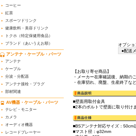
コーヒー
紅茶
スポーツドリンク
健康飲料・美容ドリンク
トクホ（特定保健用食品）
ブランド（あいうえお順）
オプショ
●配送メ
アンテナ・ケーブル・パーツ
アンテナ
ケーブル
【お取り寄せ商品】
分波・分配器
・メーカー在庫確認後、納期の
・在庫切れ、廃盤、生産終了な
アンテナ接栓・プラグ
部材関連
■壁面用取付金具
AV機器・ケーブル・パーツ
■2本のボルトで壁面に取り付け
テレビ・モニター
カメラ
オーディオ機器
■BSアンテナ対応サイズ：50cm
■マスト径：φ32mm
レコードプレーヤー