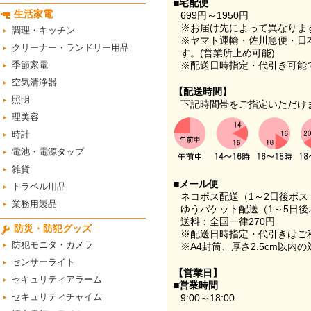
■宅配便
生活家電
699円～1950円
※お届け先によって異なりま
調理・キッチン
※ヤマト運輸・佐川急便・日
クリーナー・ランドリー用品
す。(営業所止め可能)
季節家電
※配送日時指定・代引き可能
空気清浄器
【配送時間】
照明
下記時間帯をご指定いただけ
理美容
時計
電池・電源タップ
雑貨
■メール便
トラベル用品
ネコポス配送（1～2日後ポ
業務用製品
ゆうパケット配送（1～5日後
送料：全国一律270円
防災・防犯グッズ
※配送日時指定・代引きはご
防犯モニタ・カメラ
※A4封筒、厚さ2.5cm以内
センサーライト
【営業日】
セキュリティアラーム
■営業時間
セキュリティチャイム
9:00～18:00