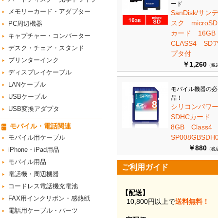
ード
メモリーカード・アダプター
SanDisk/サン
スク microSD
PC周辺機器
カード 16G
キャプチャー・コンバーター
CLASS4 SD
デスク・チェア・スタンド
プタ付
プリンターインク
￥1,260
（税
ディスプレイケーブル
LANケーブル
モバイル機器の必
USBケーブル
品！
シリコンパワ
USB変換アダプタ
SDHCカード
モバイル・電話関連
8GB Class
SP008GBSDH0
モバイル用ケーブル
￥880
iPhone・iPad用品
（税
モバイル用品
ご利用ガイド
電話機・周辺機器
コードレス電話機充電池
【配送】
FAX用インクリボン・感熱紙
10,800円以上で
送料無料！
電話用ケーブル・パーツ