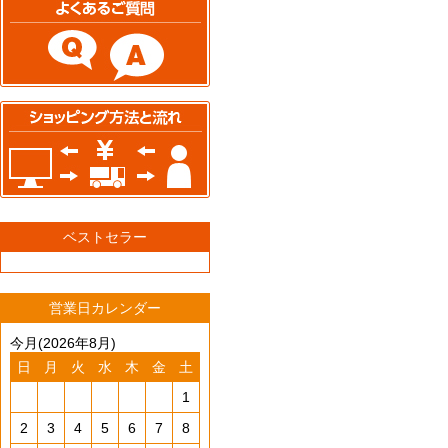
ベストセラー
営業日カレンダー
今月(2026年8月)
日
月
火
水
木
金
土
1
2
3
4
5
6
7
8