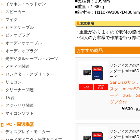
■支柱長：295mm
イヤホン・ヘッドホン
■重量：1.66kg
スピーカー
■箱寸法：H110×W306×D480mm
マイク
ビデオケーブル
・重量がありますので取付の際
ビデオプラグ
・個人のお客様で作業を行う際
オーディオケーブル
おすすめ商品
オーディオプラグ
光デジタルケーブル・パーツ
サンディスクのス
メディア関連
ンダードmicroS
セレクター・スプリッター
ード
リモコン
SanDisk/サン
スク microS
クリーナー関連
ード 2GB S
TV台
ダプタ付
アクセサリ関連
￥630
（税
マイコンソフト
PC・周辺機器
サンディスクのス
ディスプレイ・モニター
ンダードmicroS
ハードディスク・光学ドライブ