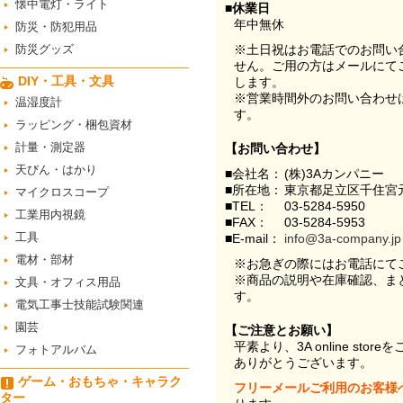
懐中電灯・ライト
■休業日
年中無休
防災・防犯用品
防災グッズ
※土日祝はお電話でのお問い
せん。ご用の方はメールにて
DIY・工具・文具
します。
※営業時間外のお問い合わせ
温湿度計
す。
ラッピング・梱包資材
計量・測定器
【お問い合わせ】
天びん・はかり
■会社名：
(株)3Aカンパニー
■所在地：
東京都足立区千住宮元
マイクロスコープ
■TEL：
03-5284-5950
工業用内視鏡
■FAX：
03-5284-5953
工具
■E-mail：
info@3a-company.jp
電材・部材
※お急ぎの際にはお電話にて
※商品の説明や在庫確認、ま
文具・オフィス用品
す。
電気工事士技能試験関連
園芸
【ご注意とお願い】
平素より、3A online st
フォトアルバム
ありがとうございます。
ゲーム・おもちゃ・キャラク
フリーメールご利用のお客様
ター