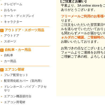
【ご注意とお願い】
テレビゲーム
平素より、3A online st
ありがとうございます。
おもちゃ
ケース・ディスプレイ
フリーメールご利用のお客様
ります。
キャラクター
ご注文をいただいた翌営業日
ルを送らせていただいており
アウトドア・スポーツ用品
も関わらずメールが届かない
アウトドア
ォルダのご確認、ご登録時の
スポーツ
お願いいたしております。
お気づきの点などございまし
自転車・カー用品
フォームよりご連絡をお待ち
自転車
ご理解ご了承の程、よろしく
カー用品
エアコン部材
フレア配管セット
配管用化粧カバー（室内用）
ドレンホース・パイプ・アクセ
サリ
エアコン機器据付台
エアコン用電材