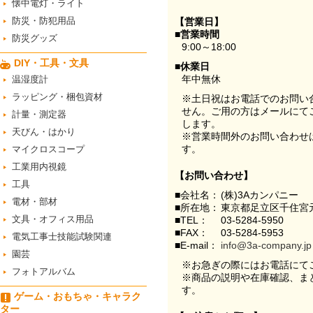
懐中電灯・ライト
防災・防犯用品
【営業日】
■営業時間
防災グッズ
9:00～18:00
DIY・工具・文具
■休業日
年中無休
温湿度計
ラッピング・梱包資材
※土日祝はお電話でのお問い
せん。ご用の方はメールにて
計量・測定器
します。
天びん・はかり
※営業時間外のお問い合わせ
す。
マイクロスコープ
工業用内視鏡
【お問い合わせ】
工具
■会社名：
(株)3Aカンパニー
電材・部材
■所在地：
東京都足立区千住宮元
文具・オフィス用品
■TEL：
03-5284-5950
■FAX：
03-5284-5953
電気工事士技能試験関連
■E-mail：
info@3a-company.jp
園芸
※お急ぎの際にはお電話にて
フォトアルバム
※商品の説明や在庫確認、ま
す。
ゲーム・おもちゃ・キャラク
ター