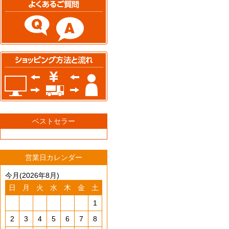
ベストセラー
営業日カレンダー
今月(2026年8月)
日
月
火
水
木
金
土
1
2
3
4
5
6
7
8