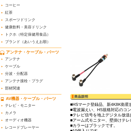
コーヒー
紅茶
スポーツドリンク
健康飲料・美容ドリンク
トクホ（特定保健用食品）
ブランド（あいうえお順）
アンテナ・ケーブル・パーツ
アンテナ
ケーブル
分波・分配器
アンテナ接栓・プラグ
部材関連
AV機器・ケーブル・パーツ
■HSマーク登録品、新4K8K衛星放
テレビ・モニター
■電波漏えい、HS規格対応のコ
カメラ
■テレビ信号を地上デジタル放送(V
オーディオ機器
■アーム式モニター、壁掛けテレ
■カラーはブラックです。
レコードプレーヤー
■10個入りです。