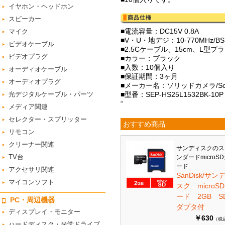
イヤホン・ヘッドホン
スピーカー
■電流容量：DC15V 0.8A
マイク
■V・U・地デジ：10-770MHz/BS
ビデオケーブル
■2.5Cケーブル、15cm、L型プ
ビデオプラグ
■カラー：ブラック
■入数：10個入り
オーディオケーブル
■保証期間：3ヶ月
オーディオプラグ
■メーカー名：ソリッドカメラ/Solid
光デジタルケーブル・パーツ
■型番：SEP-HS25L1532BK-10P
“
メディア関連
セレクター・スプリッター
おすすめ商品
リモコン
クリーナー関連
サンディスクのス
TV台
ンダードmicroS
ード
アクセサリ関連
SanDisk/サン
マイコンソフト
スク microS
ード 2GB S
PC・周辺機器
ダプタ付
ディスプレイ・モニター
￥630
（税
ハードディスク・光学ドライブ