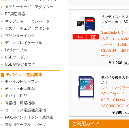
メモリーカード・アダプター
PC周辺機器
サンディスクのス
キャプチャー・コンバーター
ンダードmicroS
ード
デスク・チェア・スタンド
SanDisk/サン
プリンターインク
スク microSD
ディスプレイケーブル
カード 16G
LANケーブル
CLASS4 SD
プタ付
USBケーブル
￥1,260
（税
USB変換アダプタ
モバイル・電話関連
モバイル機器の必
モバイル用ケーブル
品！
シリコンパワ
iPhone・iPad用品
SDHCカード
モバイル用品
8GB Class
電話機・周辺機器
SP008GBSDH0
コードレス電話機充電池
￥880
（税
FAX用インクリボン・感熱紙
ご利用ガイド
電話用ケーブル・パーツ