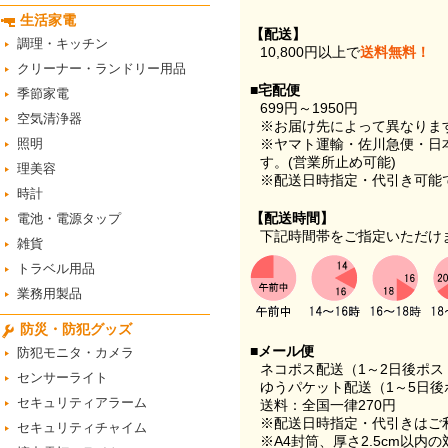
生活家電
【配送】
調理・キッチン
10,800円以上で
送料無料！
クリーナー・ランドリー用品
■宅配便
季節家電
699円～1950円
空気清浄器
※お届け先によって異なりま
照明
※ヤマト運輸・佐川急便・日
す。(営業所止め可能)
理美容
※配送日時指定・代引き可能
時計
【配送時間】
電池・電源タップ
下記時間帯をご指定いただけ
雑貨
トラベル用品
業務用製品
防災・防犯グッズ
■メール便
防犯モニタ・カメラ
ネコポス配送（1～2日後ポ
センサーライト
ゆうパケット配送（1～5日後
セキュリティアラーム
送料：全国一律270円
※配送日時指定・代引きはご
セキュリティチャイム
※A4封筒、厚さ2.5cm以内