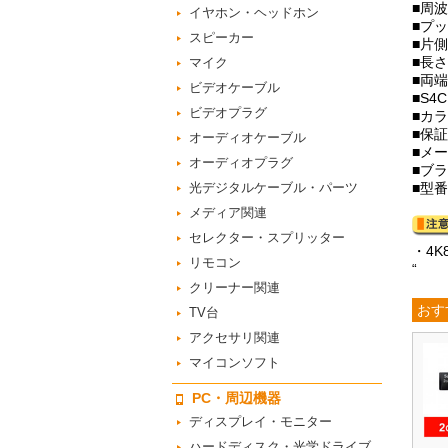
■周波
イヤホン・ヘッドホン
■プ
スピーカー
■片
■長さ
マイク
■両
ビデオケーブル
■S4
ビデオプラグ
■カ
■保
オーディオケーブル
■メ
オーディオプラグ
■ブ
光デジタルケーブル・パーツ
■型番
メディア関連
セレクター・スプリッター
・4
リモコン
“
クリーナー関連
おす
TV台
アクセサリ関連
マイコンソフト
PC・周辺機器
ディスプレイ・モニター
ハードディスク・光学ドライブ