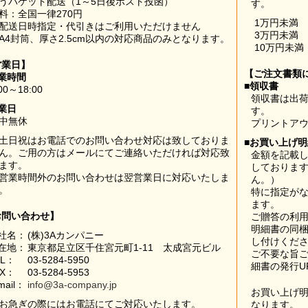
うパケット配送（1～5日後ポスト投函）
す。
料：全国一律270円
1万円未満
配送日時指定・代引きはご利用いただけません
3万円未満
A4封筒、厚さ2.5cm以内の対応商品のみとなります。
10万円未満
営業日】
【ご注文書類
業時間
■領収書
00～18:00
領収書は出荷
業日
す。
中無休
プリントア
土日祝はお電話でのお問い合わせ対応は致しておりま
■お買い上げ
ん。ご用の方はメールにてご連絡いただければ対応致
金額を記載
ます。
しておりま
営業時間外のお問い合わせは翌営業日に対応いたしま
ん。）
。
特に指定が
ます。
お問い合わせ】
ご贈答の利
明細書の同
社名：
(株)3Aカンパニー
し付けくだ
在地：
東京都足立区千住宮元町1-11 太成宮元ビル
ご不要な旨
EL：
03-5284-5950
細書の発行U
AX：
03-5284-5953
mail：
info@3a-company.jp
お買い上げ
お急ぎの際にはお電話にてご対応いたします。
なります。