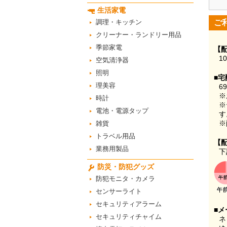
生活家電
調理・キッチン
ご
クリーナー・ランドリー用品
季節家電
【
1
空気清浄器
照明
■宅
理美容
6
※
時計
※
電池・電源タップ
す
※
雑貨
トラベル用品
【
業務用製品
下
防災・防犯グッズ
防犯モニタ・カメラ
センサーライト
セキュリティアラーム
■メ
セキュリティチャイム
ネ