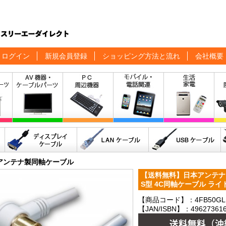
ログイン
新規会員登録
ショッピング方法と流れ
会社概要
アンテナ製同軸ケーブル
【送料無料】日本アンテナ S
S型 4C同軸ケーブル ライトグ
【商品コード】：4FB50GLS
【JAN/ISBN】：496273616