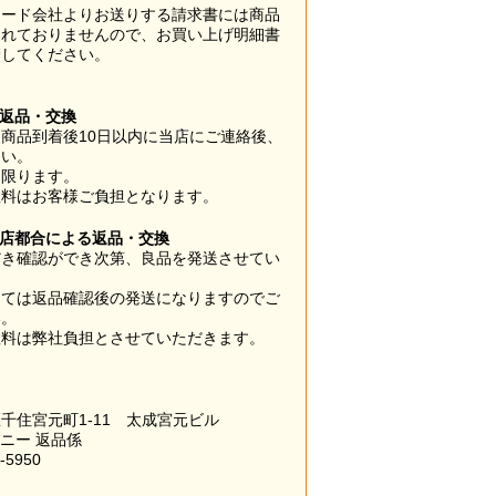
カード会社よりお送りする請求書には商品
されておりませんので、お買い上げ明細書
管してください。
】
の返品・交換
商品到着後10日以内に当店にご連絡後、
さい。
に限ります。
数料はお客様ご負担となります。
当店都合による返品・交換
だき確認ができ次第、良品を発送させてい
。
っては返品確認後の発送になりますのでご
い。
数料は弊社負担とさせていただきます。
千住宮元町1-11 太成宮元ビル
パニー 返品係
-5950