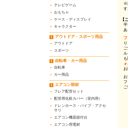
※
テレビゲーム
す
おもちゃ
ケース・ディスプレイ
【
平
キャラクター
あ
アウトドア・スポーツ用品
フ
り
アウトドア
ご
スポーツ
ル
も
自転車・カー用品
ォ
自転車
お
カー用品
お
フ
エアコン部材
ご
フレア配管セット
配管用化粧カバー（室内用）
ドレンホース・パイプ・アクセ
サリ
エアコン機器据付台
エアコン用電材