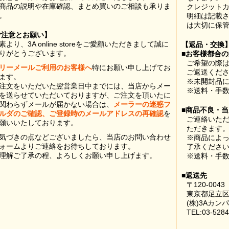
商品の説明や在庫確認、まとめ買いのご相談も承りま
クレジット
。
明細は記載
は大切に保
ご注意とお願い】
素より、3A online storeをご愛顧いただきまして誠に
【返品・交換
りがとうございます。
■お客様都合
ご希望の際は
リーメールご利用のお客様へ
特にお願い申し上げてお
ご返送くだ
ます。
※未開封品
注文をいただいた翌営業日中までには、当店からメー
※送料・手
を送らせていただいておりますが、ご注文を頂いたに
関わらずメールが届かない場合は、
メーラーの迷惑フ
■商品不良・
ルダのご確認、ご登録時のメールアドレスの再確認
を
ご連絡いた
願いいたしております。
ただきます
気づきの点などございましたら、当店のお問い合わせ
※商品によ
ォームよりご連絡をお待ちしております。
了承くださ
理解ご了承の程、よろしくお願い申し上げます。
※送料・手
■返送先
〒120-0043
東京都足立区
(株)3Aカン
TEL:03-5284