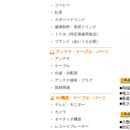
コーヒー
紅茶
スポーツドリンク
健康飲料・美容ドリンク
トクホ（特定保健用食品）
ブランド（あいうえお順）
アンテナ・ケーブル・パーツ
アンテナ
ケーブル
分波・分配器
アンテナ接栓・プラグ
部材関連
■両
■地
AV機器・ケーブル・パーツ
■家
■長
テレビ・モニター
カメラ
オーディオ機器
■入数
レコードプレーヤー
■対応