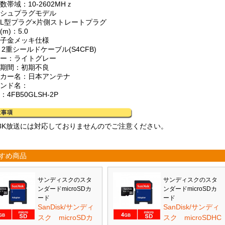
数帯域：10-2602MHｚ
ッシュプラグモデル
側L型プラグ×片側ストレートプラグ
(m)：5.0
端子金メッキ仕様
C 2重シールドケーブル(S4CFB)
ラー：ライトグレー
証期間：初期不良
ーカー名：日本アンテナ
ランド名：
：4FB50GLSH-2P
K8K放送には対応しておりませんのでご注意ください。
すめ商品
サンディスクのスタ
サンディスクのスタ
ンダードmicroSDカ
ンダードmicroSDカ
ード
ード
SanDisk/サンディ
SanDisk/サンディ
スク microSDカ
スク microSDHC