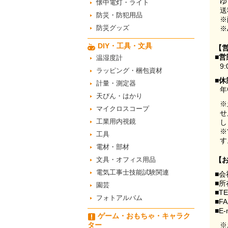
ゆ
懐中電灯・ライト
送
防災・防犯用品
※
防災グッズ
※
DIY・工具・文具
【
■営
温湿度計
9:
ラッピング・梱包資材
■休
計量・測定器
年
天びん・はかり
※
マイクロスコープ
せ
工業用内視鏡
し
※
工具
す
電材・部材
文具・オフィス用品
【
電気工事士技能試験関連
■会
■所
園芸
■T
フォトアルバム
■F
■E-
ゲーム・おもちゃ・キャラク
ター
※