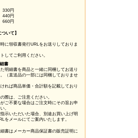
330円
440円
660円
について】
時に領収書発行URLをお送りしておりま
ウトしてご利用ください。
明細書
した明細書を商品と一緒に同梱してお送り
す。（直送品の一部には同梱しておりませ
なければ商品単価・合計額を記載しており
用の際は、ご注意ください。
梱がご不要な場合はご注文時にその旨お申
さい。
ご指示いただいた場合、別途お買い上げ明
RLをメールにてご案内いたします。
明細書はメーカー商品保証書の販売証明に