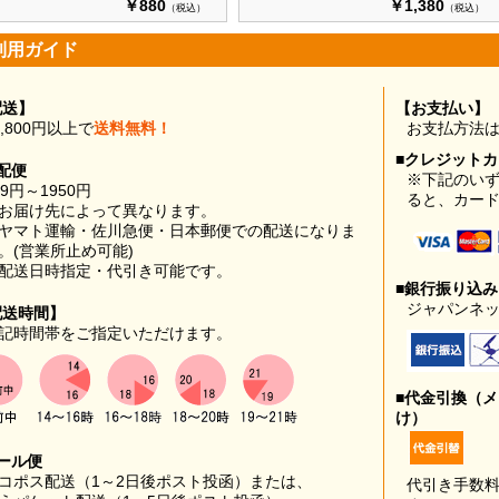
￥880
￥1,380
（税込）
（税込）
利用ガイド
配送】
【お支払い】
0,800円以上で
送料無料！
お支払方法
■クレジット
配便
※下記のい
99円～1950円
ると、カー
お届け先によって異なります。
ヤマト運輸・佐川急便・日本郵便での配送になりま
。(営業所止め可能)
配送日時指定・代引き可能です。
■銀行振り込
ジャパンネッ
配送時間】
記時間帯をご指定いただけます。
■代金引換（
け）
ール便
コポス配送（1～2日後ポスト投函）または、
代引き手数