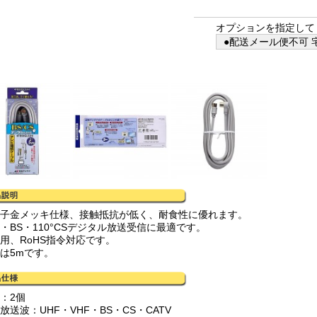
オプションを指定して
●配送メール便不可 宅
端子金メッキ仕様、接触抵抗が低く、耐食性に優れます。
上・BS・110°CSデジタル放送受信に最適です。
庭用、RoHS指令対応です。
さは5mです。
：2個
放送波：UHF・VHF・BS・CS・CATV