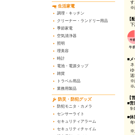
す
生活家電
※
調理・キッチン
【
クリーナー・ランドリー用品
下
季節家電
空気清浄器
照明
理美容
時計
■メ
ネ
電池・電源タップ
ゆ
雑貨
送
※
トラベル用品
※
業務用製品
【
防災・防犯グッズ
■営
防犯モニタ・カメラ
9:
センサーライト
■休
セキュリティアラーム
年
セキュリティチャイム
※