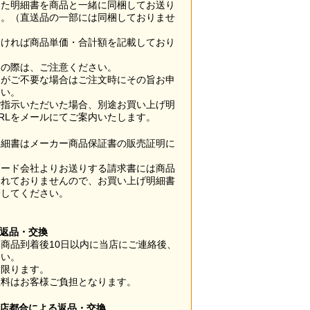
した明細書を商品と一緒に同梱してお送り
す。（直送品の一部には同梱しておりませ
なければ商品単価・合計額を記載しており
用の際は、ご注意ください。
梱がご不要な場合はご注文時にその旨お申
さい。
ご指示いただいた場合、別途お買い上げ明
RLをメールにてご案内いたします。
明細書はメーカー商品保証書の販売証明に
カード会社よりお送りする請求書には商品
されておりませんので、お買い上げ明細書
管してください。
】
の返品・交換
商品到着後10日以内に当店にご連絡後、
さい。
に限ります。
数料はお客様ご負担となります。
当店都合による返品・交換