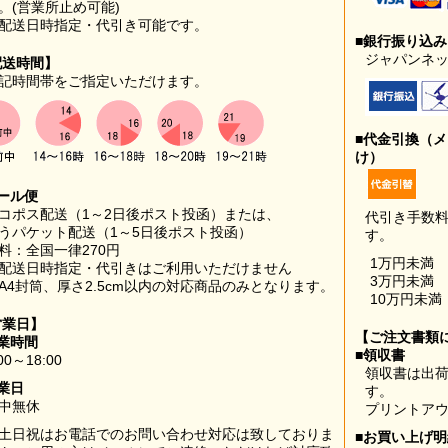
。(営業所止め可能)
配送日時指定・代引き可能です。
■銀行振り込
ジャパンネッ
配送時間】
記時間帯をご指定いただけます。
■代金引換（
け）
ール便
コポス配送（1～2日後ポスト投函）または、
代引き手数
うパケット配送（1～5日後ポスト投函）
す。
料：全国一律270円
1万円未満
配送日時指定・代引きはご利用いただけません
3万円未満
A4封筒、厚さ2.5cm以内の対応商品のみとなります。
10万円未満
営業日】
【ご注文書類
業時間
■領収書
00～18:00
領収書は出荷
業日
す。
中無休
プリントア
土日祝はお電話でのお問い合わせ対応は致しておりま
■お買い上げ