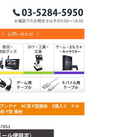
お問い合わせ
ンテナ 4C用 F型接栓 2個入り F-4-
栓 F型 接栓
7651