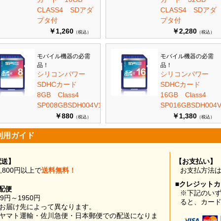
CLASS4 SDアダ
CLASS4 SDアダ
プタ付
プタ付
￥1,260
￥2,280
（税込）
（税込）
モバイル機器の必需
モバイル機器の必需
品！
品！
シリコンパワー
シリコンパワー
SDHCカード
SDHCカード
8GB Class4
16GB Class4
SP008GBSDH004V10
SP016GBSDH004V
￥880
￥1,380
（税込）
（税込）
利用ガイド
配送】
【お支払い】
0,800円以上で
送料無料！
お支払方法
■クレジット
配便
※下記のい
99円～1950円
ると、カー
お届け先によって異なります。
ヤマト運輸・佐川急便・日本郵便での配送になりま