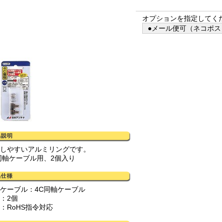
オプションを指定してく
●メール便可（ネコポス）
工しやすいアルミリングです。
C同軸ケーブル用、2個入り
応ケーブル：4C同軸ケーブル
：2個
：RoHS指令対応