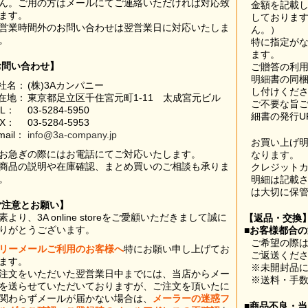
ん。ご用の方はメールにてご連絡いただければ対応致
金額を記載
ます。
しておりま
営業時間外のお問い合わせは翌営業日に対応いたしま
ん。）
。
特に指定が
ます。
お問い合わせ】
ご贈答の利
明細書の同
社名：
(株)3Aカンパニー
し付けくだ
在地：
東京都足立区千住宮元町1-11 太成宮元ビル
ご不要な旨
EL：
03-5284-5950
細書の発行U
AX：
03-5284-5953
mail：
info@3a-company.jp
お買い上げ
お急ぎの際にはお電話にてご対応いたします。
なります。
商品の説明や在庫確認、まとめ買いのご相談も承りま
クレジット
。
明細は記載
は大切に保
ご注意とお願い】
素より、3A online storeをご愛顧いただきまして誠に
【返品・交換
りがとうございます。
■お客様都合
ご希望の際は
リーメールご利用のお客様へ
特にお願い申し上げてお
ご返送くだ
ます。
※未開封品
注文をいただいた翌営業日中までには、当店からメー
※送料・手
を送らせていただいておりますが、ご注文を頂いたに
関わらずメールが届かない場合は、
メーラーの迷惑フ
■商品不良・