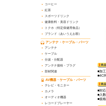
コーヒー
紅茶
スポーツドリンク
健康飲料・美容ドリンク
トクホ（特定保健用食品）
ブランド（あいうえお順）
アンテナ・ケーブル・パーツ
アンテナ
ケーブル
分波・分配器
アンテナ接栓・プラグ
■加
部材関連
■4
AV機器・ケーブル・パーツ
テレビ・モニター
■対
カメラ
■入数
オーディオ機器
■規格
レコードプレーヤー