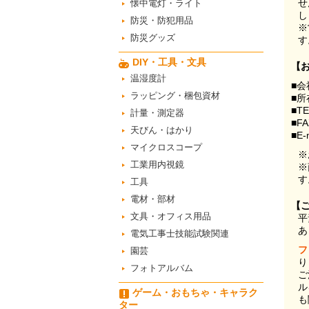
せ
懐中電灯・ライト
し
防災・防犯用品
※
防災グッズ
す
DIY・工具・文具
【
温湿度計
■会
ラッピング・梱包資材
■所
■T
計量・測定器
■F
天びん・はかり
■E-
マイクロスコープ
※
工業用内視鏡
※
す
工具
電材・部材
【
文具・オフィス用品
平
あ
電気工事士技能試験関連
フ
園芸
り
フォトアルバム
ご
ル
ゲーム・おもちゃ・キャラク
も
ター