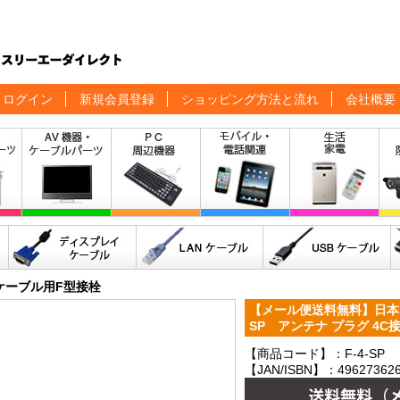
ログイン
新規会員登録
ショッピング方法と流れ
会社概要
ケーブル用F型接栓
【メール便送料無料】日本ア
SP アンテナ プラグ 4C接
【商品コード】：F-4-SP
【JAN/ISBN】：496273626