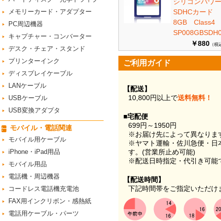
シリコンパワ
メモリーカード・アダプター
SDHCカード
8GB Class
PC周辺機器
SP008GBSDH0
キャプチャー・コンバーター
￥880
（税
デスク・チェア・スタンド
プリンターインク
ご利用ガイド
ディスプレイケーブル
LANケーブル
【配送】
10,800円以上で
送料無料！
USBケーブル
USB変換アダプタ
■宅配便
699円～1950円
モバイル・電話関連
※お届け先によって異なりま
モバイル用ケーブル
※ヤマト運輸・佐川急便・日
iPhone・iPad用品
す。(営業所止め可能)
※配送日時指定・代引き可能
モバイル用品
電話機・周辺機器
【配送時間】
下記時間帯をご指定いただけ
コードレス電話機充電池
FAX用インクリボン・感熱紙
電話用ケーブル・パーツ