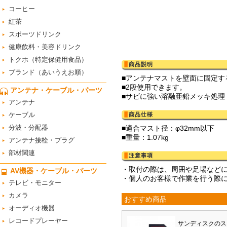
コーヒー
紅茶
スポーツドリンク
健康飲料・美容ドリンク
トクホ（特定保健用食品）
ブランド（あいうえお順）
■アンテナマストを壁面に固定す
■2段使用できます。
アンテナ・ケーブル・パーツ
■サビに強い溶融亜鉛メッキ処理
アンテナ
ケーブル
分波・分配器
■適合マスト径：φ32mm以下
■重量：1.07kg
アンテナ接栓・プラグ
部材関連
・取付の際は、周囲や足場など
AV機器・ケーブル・パーツ
・個人のお客様で作業を行う際
テレビ・モニター
カメラ
おすすめ商品
オーディオ機器
レコードプレーヤー
サンディスクのス