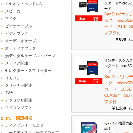
ンダードmicroS
イヤホン・ヘッドホン
ード
スピーカー
SanDisk/サン
マイク
スク microS
ビデオケーブル
ード 2GB S
ダプタ付
ビデオプラグ
￥630
（税
オーディオケーブル
オーディオプラグ
光デジタルケーブル・パーツ
サンディスクのス
メディア関連
ンダードmicroS
セレクター・スプリッター
ード
SanDisk/サン
リモコン
スク microSD
クリーナー関連
カード 16G
TV台
CLASS4 SD
アクセサリ関連
プタ付
マイコンソフト
￥1,260
（税
PC・周辺機器
モバイル機器の必
ディスプレイ・モニター
品！
ハードディスク・光学ドライブ