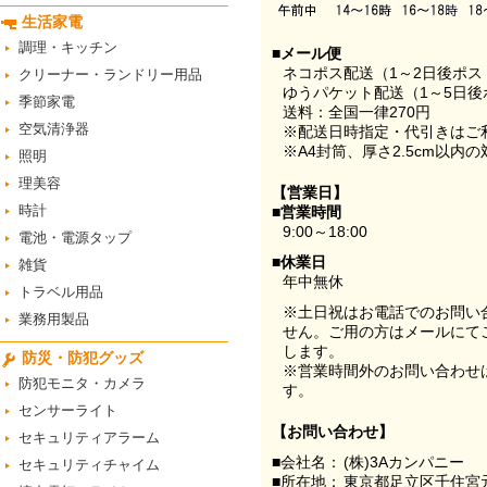
生活家電
調理・キッチン
■メール便
ネコポス配送（1～2日後ポ
クリーナー・ランドリー用品
ゆうパケット配送（1～5日後
季節家電
送料：全国一律270円
空気清浄器
※配送日時指定・代引きはご
※A4封筒、厚さ2.5cm以内
照明
理美容
【営業日】
時計
■営業時間
9:00～18:00
電池・電源タップ
■休業日
雑貨
年中無休
トラベル用品
※土日祝はお電話でのお問い
業務用製品
せん。ご用の方はメールにて
します。
防災・防犯グッズ
※営業時間外のお問い合わせ
防犯モニタ・カメラ
す。
センサーライト
【お問い合わせ】
セキュリティアラーム
■会社名：
(株)3Aカンパニー
セキュリティチャイム
■所在地：
東京都足立区千住宮元