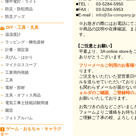
懐中電灯・ライト
■TEL：
03-5284-5950
防災・防犯用品
■FAX：
03-5284-5953
■E-mail：
info@3a-company.jp
防災グッズ
※お急ぎの際にはお電話にて
DIY・工具・文具
※商品の説明や在庫確認、ま
す。
温湿度計
ラッピング・梱包資材
【ご注意とお願い】
計量・測定器
平素より、3A online st
ありがとうございます。
天びん・はかり
マイクロスコープ
フリーメールご利用のお客様
ります。
工業用内視鏡
ご注文をいただいた翌営業日
工具
ルを送らせていただいており
も関わらずメールが届かない
電材・部材
ォルダのご確認、ご登録時の
文具・オフィス用品
お願いいたしております。
電気工事士技能試験関連
お気づきの点などございまし
園芸
フォームよりご連絡をお待ち
ご理解ご了承の程、よろしく
フォトアルバム
ゲーム・おもちゃ・キャラク
ター