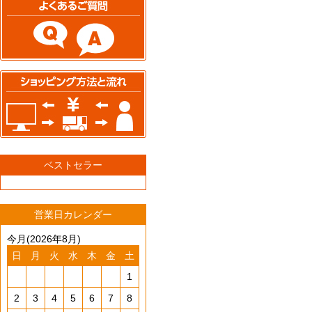
ベストセラー
営業日カレンダー
今月(2026年8月)
日
月
火
水
木
金
土
1
2
3
4
5
6
7
8