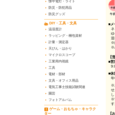
懐中電灯・ライト
防災・防犯用品
防災グッズ
DIY・工具・文具
■メ
ネ
温湿度計
ゆ
ラッピング・梱包資材
送
計量・測定器
※
※
天びん・はかり
マイクロスコープ
【
工業用内視鏡
■営
9:
工具
■休
電材・部材
年
文具・オフィス用品
※
電気工事士技能試験関連
せ
園芸
し
※
フォトアルバム
す
ゲーム・おもちゃ・キャラク
ター
【