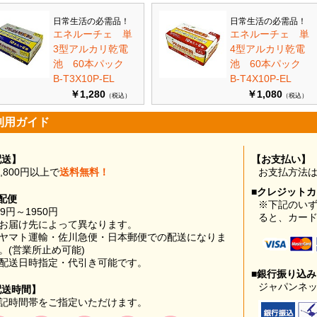
日常生活の必需品！
日常生活の必需品！
エネルーチェ 単
エネルーチェ 単
3型アルカリ乾電
4型アルカリ乾電
池 60本パック
池 60本パック
B-T3X10P-EL
B-T4X10P-EL
￥1,280
￥1,080
（税込）
（税込）
利用ガイド
配送】
【お支払い】
0,800円以上で
送料無料！
お支払方法
■クレジット
配便
※下記のい
99円～1950円
ると、カー
お届け先によって異なります。
ヤマト運輸・佐川急便・日本郵便での配送になりま
。(営業所止め可能)
配送日時指定・代引き可能です。
■銀行振り込
ジャパンネッ
配送時間】
記時間帯をご指定いただけます。