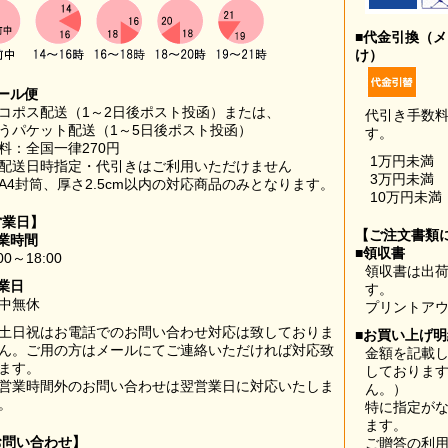
■代金引換（
け）
ール便
コポス配送（1～2日後ポスト投函）または、
代引き手数
うパケット配送（1～5日後ポスト投函）
す。
料：全国一律270円
1万円未満
配送日時指定・代引きはご利用いただけません
3万円未満
A4封筒、厚さ2.5cm以内の対応商品のみとなります。
10万円未満
営業日】
【ご注文書類
業時間
■領収書
00～18:00
領収書は出荷
業日
す。
中無休
プリントア
土日祝はお電話でのお問い合わせ対応は致しておりま
■お買い上げ
ん。ご用の方はメールにてご連絡いただければ対応致
金額を記載
ます。
しておりま
営業時間外のお問い合わせは翌営業日に対応いたしま
ん。）
。
特に指定が
ます。
お問い合わせ】
ご贈答の利