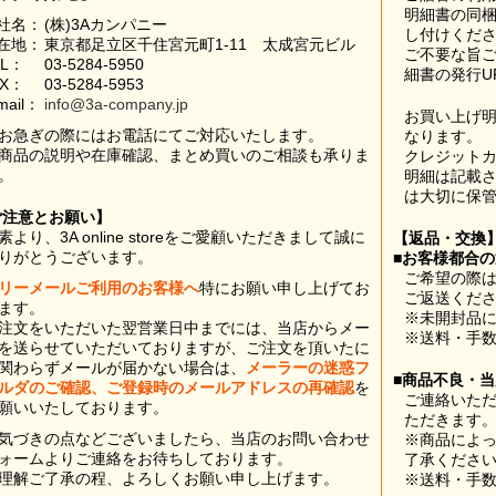
明細書の同
社名：
(株)3Aカンパニー
し付けくだ
在地：
東京都足立区千住宮元町1-11 太成宮元ビル
ご不要な旨
EL：
03-5284-5950
細書の発行U
AX：
03-5284-5953
mail：
info@3a-company.jp
お買い上げ
お急ぎの際にはお電話にてご対応いたします。
なります。
商品の説明や在庫確認、まとめ買いのご相談も承りま
クレジット
。
明細は記載
は大切に保
ご注意とお願い】
素より、3A online storeをご愛顧いただきまして誠に
【返品・交換
りがとうございます。
■お客様都合
ご希望の際は
リーメールご利用のお客様へ
特にお願い申し上げてお
ご返送くだ
ます。
※未開封品
注文をいただいた翌営業日中までには、当店からメー
※送料・手
を送らせていただいておりますが、ご注文を頂いたに
関わらずメールが届かない場合は、
メーラーの迷惑フ
■商品不良・
ルダのご確認、ご登録時のメールアドレスの再確認
を
ご連絡いた
願いいたしております。
ただきます
気づきの点などございましたら、当店のお問い合わせ
※商品によ
ォームよりご連絡をお待ちしております。
了承くださ
理解ご了承の程、よろしくお願い申し上げます。
※送料・手