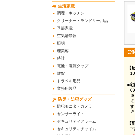
生活家電
調理・キッチン
クリーナー・ランドリー用品
季節家電
空気清浄器
照明
理美容
ご
時計
電池・電源タップ
【
1
雑貨
トラベル用品
■宅
業務用製品
6
※
防災・防犯グッズ
※
防犯モニタ・カメラ
す
※
センサーライト
セキュリティアラーム
【
下
セキュリティチャイム