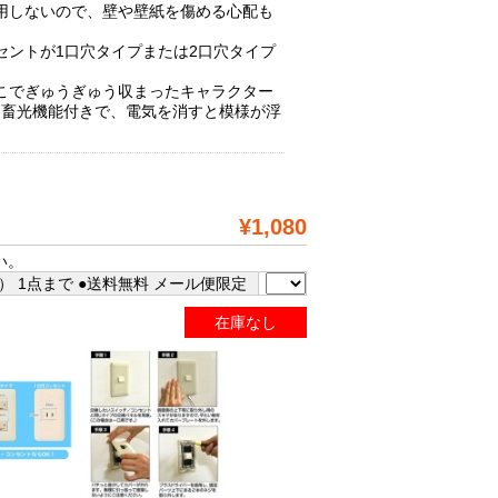
用しないので、壁や壁紙を傷める心配も
セントが1口穴タイプまたは2口穴タイプ
こでぎゅうぎゅう収まったキャラクター
 畜光機能付きで、電気を消すと模様が浮
¥1,080
い。
 1点まで ●送料無料 メール便限定
在庫なし