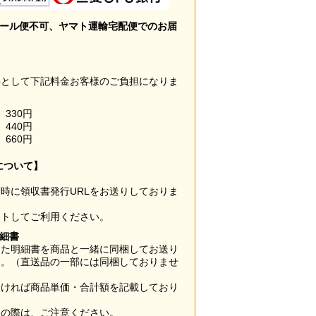
メール便不可、ヤマト運輸宅配便でのお届
料として下記料金お客様のご負担になりま
330円
440円
660円
について】
時に領収書発行URLをお送りしておりま
ウトしてご利用ください。
明細書
した明細書を商品と一緒に同梱してお送り
す。（直送品の一部には同梱しておりませ
なければ商品単価・合計額を記載しており
用の際は、ご注意ください。