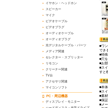
イヤホン・ヘッドホン
スピーカー
マイク
ビデオケーブル
ビデオプラグ
オーディオケーブル
オーディオプラグ
光デジタルケーブル・パーツ
■ワ
でき
メディア関連
■特
セレクター・スプリッター
■穴
■お
リモコン
■ス
クリーナー関連
すと
TV台
アクセサリ関連
■本体
マイコンソフト
■スイ
■素
PC・周辺機器
■保
ディスプレイ・モニター
■メー
ハードディスク・光学ドライブ