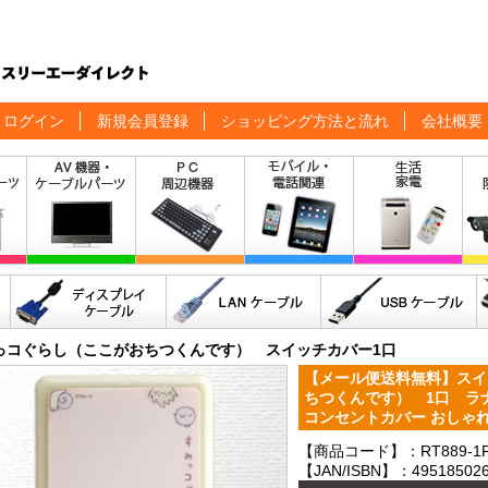
ログイン
新規会員登録
ショッピング方法と流れ
会社概要
っコぐらし（ここがおちつくんです） スイッチカバー1口
【メール便送料無料】スイ
ちつくんです） 1口 ラナ 
コンセントカバー おしゃれ
【商品コード】：RT889-1
【JAN/ISBN】：495185026