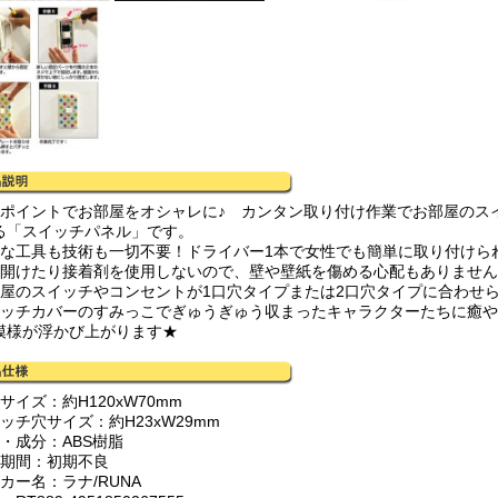
ンポイントでお部屋をオシャレに♪ カンタン取り付け作業でお部屋のス
る「スイッチパネル」です。
殊な工具も技術も一切不要！ドライバー1本で女性でも簡単に取り付けら
を開けたり接着剤を使用しないので、壁や壁紙を傷める心配もありませ
部屋のスイッチやコンセントが1口穴タイプまたは2口穴タイプに合わせ
イッチカバーのすみっこでぎゅうぎゅう収まったキャラクターたちに癒や
模様が浮かび上がります★
サイズ：約H120xW70mm
ッチ穴サイズ：約H23xW29mm
材・成分：ABS樹脂
証期間：初期不良
カー名：ラナ/RUNA