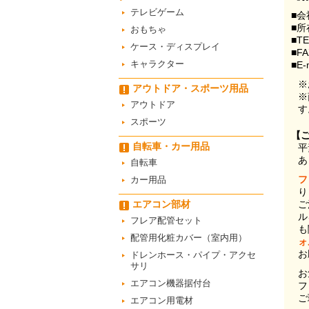
テレビゲーム
■会
■所
おもちゃ
■T
ケース・ディスプレイ
■F
キャラクター
■E-
※
アウトドア・スポーツ用品
※
アウトドア
す
スポーツ
【
自転車・カー用品
平
あ
自転車
フ
カー用品
り
エアコン部材
ご
ル
フレア配管セット
も
配管用化粧カバー（室内用）
ォ
お
ドレンホース・パイプ・アクセ
サリ
お
エアコン機器据付台
フ
ご
エアコン用電材