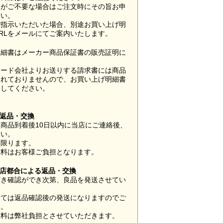
梱がご不要な場合はご注文時にその旨お申
さい。
ご指示いただいた場合、別途お買い上げ明
RLをメールにてご案内いたします。
明細書はメーカー商品保証書の販売証明に
カード会社よりお送りする請求書には商品
されておりませんので、お買い上げ明細書
管してください。
】
の返品・交換
商品到着後10日以内に当店にご連絡後、
さい。
に限ります。
数料はお客様ご負担となります。
当店都合による返品・交換
だき確認ができ次第、良品を発送させてい
。
っては返品確認後の発送になりますのでご
い。
数料は弊社負担とさせていただきます。