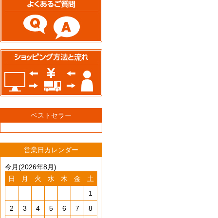
ベストセラー
営業日カレンダー
今月(2026年8月)
日
月
火
水
木
金
土
1
2
3
4
5
6
7
8