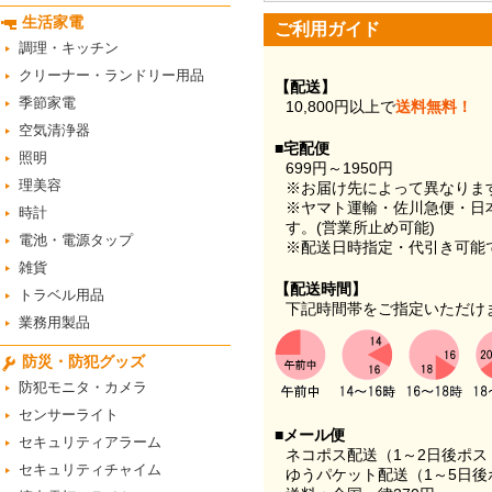
生活家電
ご利用ガイド
調理・キッチン
クリーナー・ランドリー用品
【配送】
季節家電
10,800円以上で
送料無料！
空気清浄器
■宅配便
照明
699円～1950円
理美容
※お届け先によって異なりま
※ヤマト運輸・佐川急便・日
時計
す。(営業所止め可能)
電池・電源タップ
※配送日時指定・代引き可能
雑貨
【配送時間】
トラベル用品
下記時間帯をご指定いただけ
業務用製品
防災・防犯グッズ
防犯モニタ・カメラ
センサーライト
■メール便
セキュリティアラーム
ネコポス配送（1～2日後ポ
セキュリティチャイム
ゆうパケット配送（1～5日後