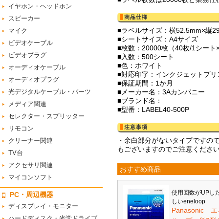
イヤホン・ヘッドホン
スピーカー
■ラベルサイズ：横52.5mm×縦2
マイク
■シートサイズ：A4サイズ
ビデオケーブル
■枚数：20000枚（40枚/1シート
ビデオプラグ
■入数：500シート
■色：ホワイト
オーディオケーブル
■対応印字：インクジェットプリ
オーディオプラグ
■保証期間：1か月
光デジタルケーブル・パーツ
■メーカー名：3Aカンパニー
■ブランド名：
メディア関連
■型番：LABEL40-500P
セレクター・スプリッター
リモコン
・余白部分がないタイプですの
クリーナー関連
もございますのでご注意くださ
TV台
アクセサリ関連
おすすめ商品
マイコンソフト
使用回数がUPし
PC・周辺機器
しいeneloop
ディスプレイ・モニター
Panasonic 
ハードディスク・光学ドライブ