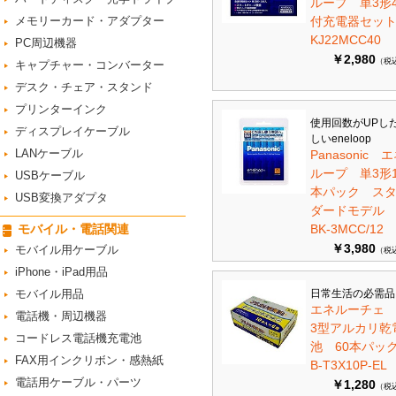
ループ 単3形
メモリーカード・アダプター
付充電器セット 
KJ22MCC40
PC周辺機器
￥2,980
（税
キャプチャー・コンバーター
デスク・チェア・スタンド
プリンターインク
使用回数がUPし
ディスプレイケーブル
しいeneloop
LANケーブル
Panasonic 
ループ 単3形1
USBケーブル
本パック ス
USB変換アダプタ
ダードモデ
モバイル・電話関連
BK-3MCC/12
￥3,980
モバイル用ケーブル
（税
iPhone・iPad用品
モバイル用品
日常生活の必需品
エネルーチェ
電話機・周辺機器
3型アルカリ乾
コードレス電話機充電池
池 60本パ
FAX用インクリボン・感熱紙
B-T3X10P-EL
電話用ケーブル・パーツ
￥1,280
（税