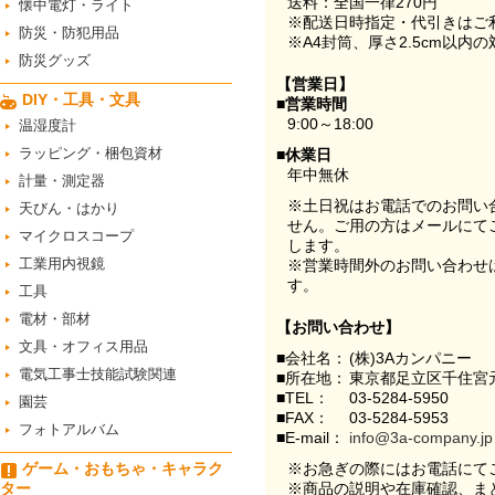
送料：全国一律270円
懐中電灯・ライト
※配送日時指定・代引きはご
防災・防犯用品
※A4封筒、厚さ2.5cm以内
防災グッズ
【営業日】
DIY・工具・文具
■営業時間
9:00～18:00
温湿度計
ラッピング・梱包資材
■休業日
年中無休
計量・測定器
※土日祝はお電話でのお問い
天びん・はかり
せん。ご用の方はメールにて
マイクロスコープ
します。
工業用内視鏡
※営業時間外のお問い合わせ
す。
工具
電材・部材
【お問い合わせ】
文具・オフィス用品
■会社名：
(株)3Aカンパニー
電気工事士技能試験関連
■所在地：
東京都足立区千住宮元
■TEL：
03-5284-5950
園芸
■FAX：
03-5284-5953
フォトアルバム
■E-mail：
info@3a-company.jp
ゲーム・おもちゃ・キャラク
※お急ぎの際にはお電話にて
ター
※商品の説明や在庫確認、ま