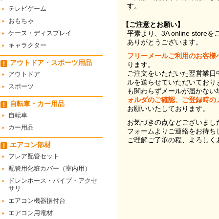
す。
テレビゲーム
おもちゃ
【ご注意とお願い】
ケース・ディスプレイ
平素より、3A online st
ありがとうございます。
キャラクター
フリーメールご利用のお客様
アウトドア・スポーツ用品
ります。
ご注文をいただいた翌営業日
アウトドア
ルを送らせていただいており
スポーツ
も関わらずメールが届かない
ォルダのご確認、ご登録時の
自転車・カー用品
お願いいたしております。
自転車
お気づきの点などございまし
カー用品
フォームよりご連絡をお待ち
ご理解ご了承の程、よろしく
エアコン部材
フレア配管セット
配管用化粧カバー（室内用）
ドレンホース・パイプ・アクセ
サリ
エアコン機器据付台
エアコン用電材