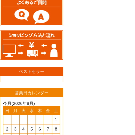
ベストセラー
営業日カレンダー
今月(2026年8月)
日
月
火
水
木
金
土
1
2
3
4
5
6
7
8