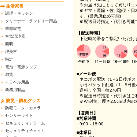
※お届け先によって異なりま
生活家電
※ヤマト運輸・佐川急便・日
調理・キッチン
す。(営業所止め可能)
クリーナー・ランドリー用品
※配送日時指定・代引き可能
季節家電
【配送時間】
空気清浄器
下記時間帯をご指定いただけ
照明
理美容
時計
電池・電源タップ
■メール便
雑貨
ネコポス配送（1～2日後ポ
トラベル用品
ゆうパケット配送（1～5日後
業務用製品
送料：全国一律270円
※配送日時指定・代引きはご
防災・防犯グッズ
※A4封筒、厚さ2.5cm以内
防犯モニタ・カメラ
【営業日】
センサーライト
■営業時間
セキュリティアラーム
9:00～18:00
セキュリティチャイム
■休業日