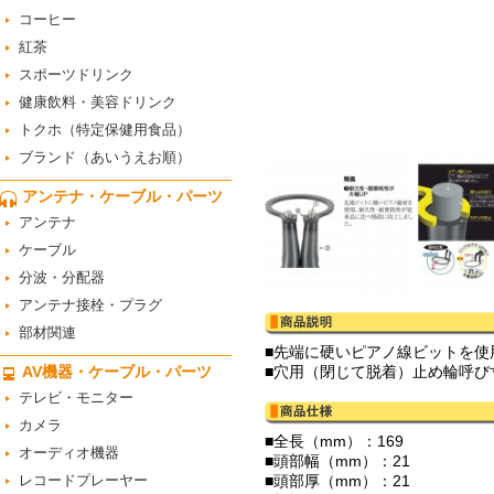
コーヒー
紅茶
スポーツドリンク
健康飲料・美容ドリンク
トクホ（特定保健用食品）
ブランド（あいうえお順）
アンテナ・ケーブル・パーツ
アンテナ
ケーブル
分波・分配器
アンテナ接栓・プラグ
部材関連
■先端に硬いピアノ線ビットを使
AV機器・ケーブル・パーツ
■穴用（閉じて脱着）止め輪呼び寸
テレビ・モニター
カメラ
■全長（mm）：169
オーディオ機器
■頭部幅（mm）：21
レコードプレーヤー
■頭部厚（mm）：21