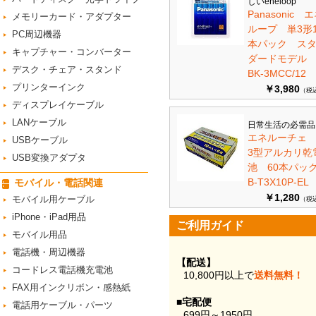
しいeneloop
Panasonic 
メモリーカード・アダプター
ループ 単3形1
PC周辺機器
本パック ス
キャプチャー・コンバーター
ダードモデ
デスク・チェア・スタンド
BK-3MCC/12
プリンターインク
￥3,980
（税
ディスプレイケーブル
LANケーブル
日常生活の必需品
エネルーチェ
USBケーブル
3型アルカリ乾
USB変換アダプタ
池 60本パ
B-T3X10P-EL
モバイル・電話関連
￥1,280
モバイル用ケーブル
（税
iPhone・iPad用品
ご利用ガイド
モバイル用品
電話機・周辺機器
【配送】
コードレス電話機充電池
10,800円以上で
送料無料！
FAX用インクリボン・感熱紙
■宅配便
電話用ケーブル・パーツ
699円～1950円