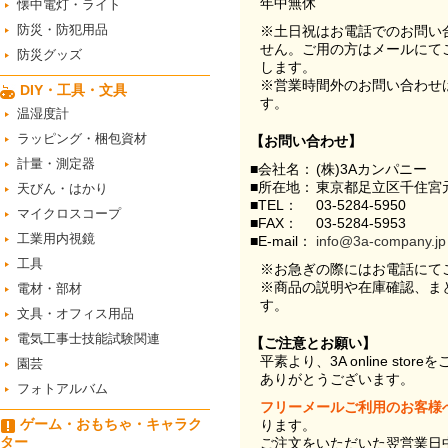
年中無休
懐中電灯・ライト
防災・防犯用品
※土日祝はお電話でのお問い
せん。ご用の方はメールにて
防災グッズ
します。
※営業時間外のお問い合わせ
DIY・工具・文具
す。
温湿度計
ラッピング・梱包資材
【お問い合わせ】
計量・測定器
■会社名：
(株)3Aカンパニー
■所在地：
東京都足立区千住宮元
天びん・はかり
■TEL：
03-5284-5950
マイクロスコープ
■FAX：
03-5284-5953
工業用内視鏡
■E-mail：
info@3a-company.jp
工具
※お急ぎの際にはお電話にて
※商品の説明や在庫確認、ま
電材・部材
す。
文具・オフィス用品
電気工事士技能試験関連
【ご注意とお願い】
平素より、3A online st
園芸
ありがとうございます。
フォトアルバム
フリーメールご利用のお客様
ゲーム・おもちゃ・キャラク
ります。
ター
ご注文をいただいた翌営業日