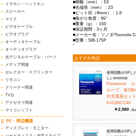
■柄幅（mm）：53
イヤホン・ヘッドホン
■先端長（mm）：23
スピーカー
■ビット径（Φmm）：1.8
■曲がり角度：95°
マイク
■重量（g）：150
ビデオケーブル
■保証期間：3ヶ月
ビデオプラグ
■メーカー名：ツノダ/Tsunoda Corp
■型番：SIB-175P
オーディオケーブル
“
オーディオプラグ
光デジタルケーブル・パーツ
おすすめ商品
メディア関連
セレクター・スプリッター
使用回数がUPし
しいeneloop
リモコン
Panasonic 
クリーナー関連
ループ 単3形
TV台
付充電器セット 
アクセサリ関連
KJ22MCC40
￥2,980
マイコンソフト
（税
PC・周辺機器
ディスプレイ・モニター
使用回数がUPし
ハードディスク・光学ドライブ