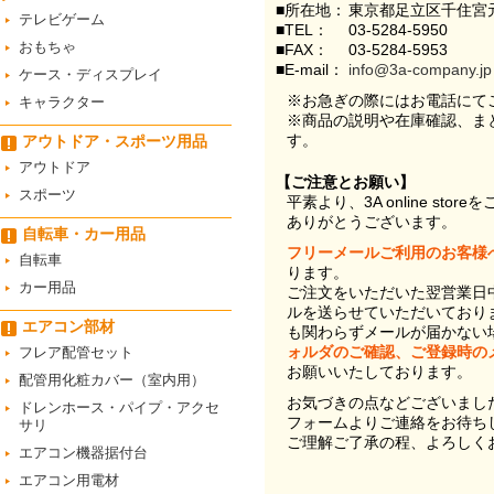
■所在地：
東京都足立区千住宮元
テレビゲーム
■TEL：
03-5284-5950
おもちゃ
■FAX：
03-5284-5953
■E-mail：
info@3a-company.jp
ケース・ディスプレイ
※お急ぎの際にはお電話にて
キャラクター
※商品の説明や在庫確認、ま
す。
アウトドア・スポーツ用品
アウトドア
【ご注意とお願い】
スポーツ
平素より、3A online st
ありがとうございます。
自転車・カー用品
フリーメールご利用のお客様
自転車
ります。
カー用品
ご注文をいただいた翌営業日
ルを送らせていただいており
エアコン部材
も関わらずメールが届かない
ォルダのご確認、ご登録時の
フレア配管セット
お願いいたしております。
配管用化粧カバー（室内用）
お気づきの点などございまし
ドレンホース・パイプ・アクセ
フォームよりご連絡をお待ち
サリ
ご理解ご了承の程、よろしく
エアコン機器据付台
エアコン用電材