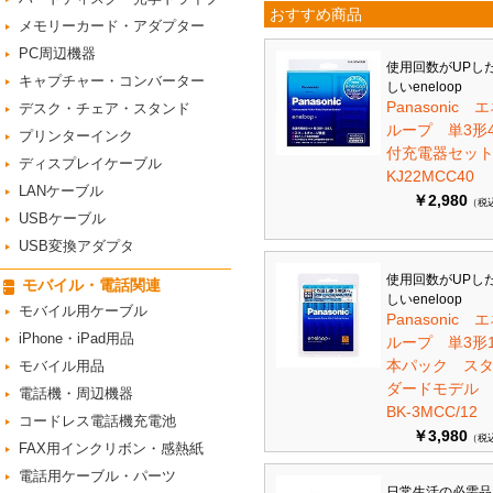
おすすめ商品
メモリーカード・アダプター
PC周辺機器
使用回数がUPし
キャプチャー・コンバーター
しいeneloop
Panasonic 
デスク・チェア・スタンド
ループ 単3形
プリンターインク
付充電器セット 
ディスプレイケーブル
KJ22MCC40
LANケーブル
￥2,980
（税
USBケーブル
USB変換アダプタ
使用回数がUPし
モバイル・電話関連
しいeneloop
モバイル用ケーブル
Panasonic 
iPhone・iPad用品
ループ 単3形1
本パック ス
モバイル用品
ダードモデ
電話機・周辺機器
BK-3MCC/12
コードレス電話機充電池
￥3,980
（税
FAX用インクリボン・感熱紙
電話用ケーブル・パーツ
日常生活の必需品