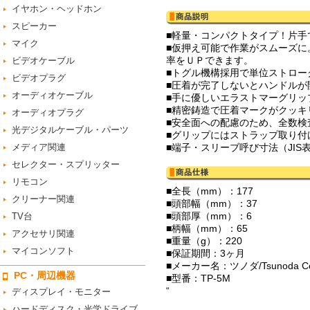
イヤホン・ヘッドホン
スピーカー
■軽量・コンパクトタイプ！片手で
マイク
■仮押え可能で作業がスムーズ
率をＵＰできます。
ビデオケーブル
■トグル機構採用で単位ストロー
ビデオプラグ
■圧着が完了しないとハンドルが
オーディオケーブル
■手に優しいエラストマーグリッ
■精密鋳造で圧着マークがクッキ
オーディオプラグ
■安全面への配慮のため、全数検
光デジタルケーブル・パーツ
■グリップにはストラップ取り付
メディア関連
■端子・スリーブ呼び寸法（JIS表示）は
セレクター・スプリッター
リモコン
■全長（mm）：177
クリーナー関連
■頭部幅（mm）：37
■頭部厚（mm）：6
TV台
■柄幅（mm）：65
アクセサリ関連
■重量（g）：220
マイコンソフト
■保証期間：3ヶ月
■メーカー名：ツノダ/Tsunoda Corp
PC・周辺機器
■型番：TP-5M
“
ディスプレイ・モニター
ハードディスク・光学ドライブ