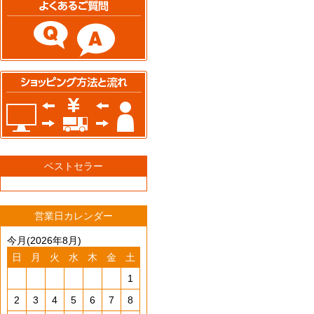
ベストセラー
営業日カレンダー
今月(2026年8月)
日
月
火
水
木
金
土
1
2
3
4
5
6
7
8