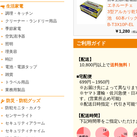
エネルーチェ
生活家電
3型アルカリ乾
調理・キッチン
池 60本パ
クリーナー・ランドリー用品
B-T3X10P-EL
季節家電
￥1,280
（税
空気清浄器
ご利用ガイド
照明
理美容
時計
【配送】
10,800円以上で
送料無料！
電池・電源タップ
雑貨
■宅配便
699円～1950円
トラベル用品
※お届け先によって異なりま
業務用製品
※ヤマト運輸・佐川急便・日
す。(営業所止め可能)
防災・防犯グッズ
※配送日時指定・代引き可能
防犯モニタ・カメラ
センサーライト
【配送時間】
下記時間帯をご指定いただけ
セキュリティアラーム
セキュリティチャイム