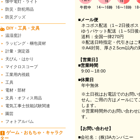
懐中電灯・ライト
防災・防犯用品
防災グッズ
■メール便
ネコポス配送（1～2日後ポ
DIY・工具・文具
ゆうパケット配送（1～5日後
温湿度計
送料：全国一律270円
※配送日時指定・代引きはご
ラッピング・梱包資材
※A4封筒、厚さ2.5cm以内
計量・測定器
天びん・はかり
【営業日】
■営業時間
マイクロスコープ
9:00～18:00
工業用内視鏡
■休業日
工具
年中無休
電材・部材
※土日祝はお電話でのお問い
文具・オフィス用品
せん。ご用の方はメールにて
します。
電気工事士技能試験関連
※営業時間外のお問い合わせ
園芸
す。
フォトアルバム
【お問い合わせ】
ゲーム・おもちゃ・キャラク
■会社名：
(株)3Aカンパニー
ター