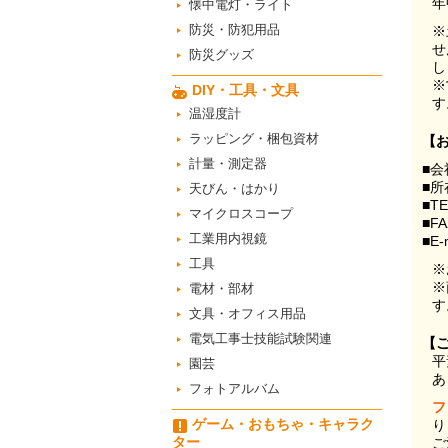
年
懐中電灯・ライト
防災・防犯用品
※
せ
防災グッズ
し
※
DIY・工具・文具
す
温湿度計
ラッピング・梱包資材
【
計量・測定器
■会
■所
天びん・はかり
■T
マイクロスコープ
■F
工業用内視鏡
■E-
工具
※
※
電材・部材
す
文具・オフィス用品
電気工事士技能試験関連
【
平
園芸
あ
フォトアルバム
フ
ゲーム・おもちゃ・キャラク
り
ター
ご