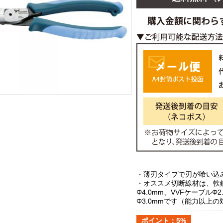
・薄刃タイプで刃が喰い込
・オススメ切断線材は、軟鉄
Φ4.0mm、VVFケーブルΦ2
Φ3.0mmです（能力以上
ポイント：5%