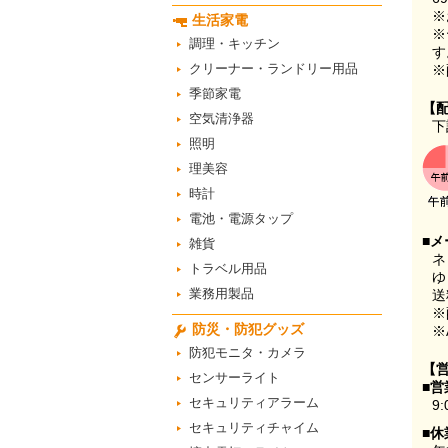
※
生活家電
※
調理・キッチン
す
クリーナー・ランドリー用品
※
季節家電
【
空気清浄器
下
照明
理美容
時計
電池・電源タップ
■メ
雑貨
ネ
トラベル用品
ゆ
業務用製品
送
※
防災・防犯グッズ
※
防犯モニタ・カメラ
【
センサーライト
■営
セキュリティアラーム
9:
セキュリティチャイム
■休