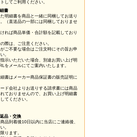
ウトしてご利用ください。
明細書
した明細書を商品と一緒に同梱してお送り
す。（直送品の一部には同梱しておりませ
なければ商品単価・合計額を記載しており
用の際は、ご注意ください。
梱がご不要な場合はご注文時にその旨お申
さい。
ご指示いただいた場合、別途お買い上げ明
RLをメールにてご案内いたします。
明細書はメーカー商品保証書の販売証明に
カード会社よりお送りする請求書には商品
されておりませんので、お買い上げ明細書
管してください。
】
の返品・交換
商品到着後10日以内に当店にご連絡後、
さい。
に限ります。