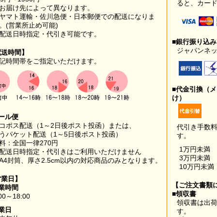
ると、カー
お届け先によって異なります。
ヤマト運輸・佐川急便・日本郵便での配送になりま
。(営業所止め可能)
配送日時指定・代引き可能です。
■銀行振り込
ジャパンネッ
配送時間】
記時間帯をご指定いただけます。
■代金引換（
け）
ール便
コポス配送（1～2日後ポスト投函）または、
代引き手数
うパケット配送（1～5日後ポスト投函）
す。
料：全国一律270円
1万円未満
配送日時指定・代引きはご利用いただけません
3万円未満
A4封筒、厚さ2.5cm以内の対応商品のみとなります。
10万円未満
営業日】
【ご注文書類
業時間
■領収書
00～18:00
領収書は出荷
業日
す。