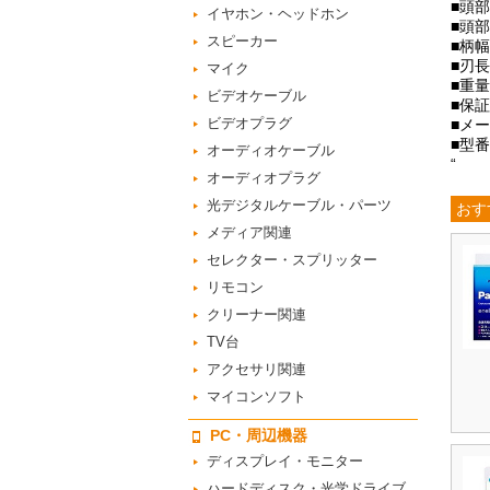
■頭部
イヤホン・ヘッドホン
■頭部
スピーカー
■柄幅
■刃長
マイク
■重量
ビデオケーブル
■保
ビデオプラグ
■メー
■型番
オーディオケーブル
“
オーディオプラグ
光デジタルケーブル・パーツ
おす
メディア関連
セレクター・スプリッター
リモコン
クリーナー関連
TV台
アクセサリ関連
マイコンソフト
PC・周辺機器
ディスプレイ・モニター
ハードディスク・光学ドライブ