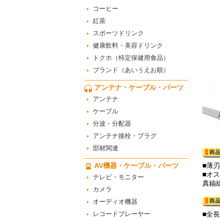
コーヒー
紅茶
スポーツドリンク
健康飲料・美容ドリンク
トクホ（特定保健用食品）
ブランド（あいうえお順）
アンテナ・ケーブル・パーツ
アンテナ
ケーブル
分波・分配器
アンテナ接栓・プラグ
部材関連
AV機器・ケーブル・パーツ
■薄
■オス
テレビ・モニター
真鍮
カメラ
オーディオ機器
レコードプレーヤー
■全長