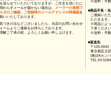
※送料・手
を送らせていただいておりますが、ご注文を頂いたに
関わらずメールが届かない場合は、
メーラーの迷惑フ
■商品不良・
ルダのご確認、ご登録時のメールアドレスの再確認
を
ご連絡いた
願いいたしております。
ただきます
気づきの点などございましたら、当店のお問い合わせ
※商品によ
ォームよりご連絡をお待ちしております。
了承くださ
理解ご了承の程、よろしくお願い申し上げます。
※送料・手
■返送先
〒120-0043
東京都足立区
(株)3Aカン
TEL:03-5284