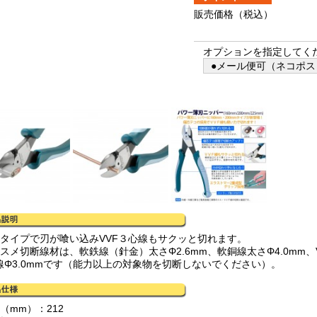
販売価格
（税込）
オプションを指定してく
●メール便可（ネコポス）
刃タイプで刃が喰い込みVVF３心線もサクッと切れます。
スメ切断線材は、軟鉄線（針金）太さΦ2.6mm、軟銅線太さΦ4.0mm、VV
線Φ3.0mmです（能力以上の対象物を切断しないでください）。
（mm）：212