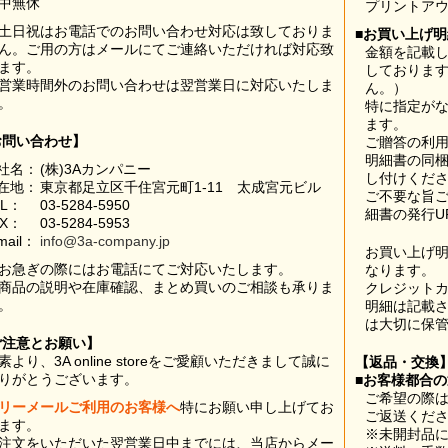
中無休
プリントア
土日祝はお電話でのお問い合わせ対応は致しておりま
■お買い上げ
ん。ご用の方はメールにてご連絡いただければ対応致
金額を記載
ます。
しておりま
営業時間外のお問い合わせは翌営業日に対応いたしま
ん。）
。
特に指定が
ます。
お問い合わせ】
ご贈答の利
明細書の同
社名：
(株)3Aカンパニー
し付けくだ
在地：
東京都足立区千住宮元町1-11 太成宮元ビル
ご不要な旨
EL：
03-5284-5950
細書の発行U
AX：
03-5284-5953
mail：
info@3a-company.jp
お買い上げ
お急ぎの際にはお電話にてご対応いたします。
なります。
商品の説明や在庫確認、まとめ買いのご相談も承りま
クレジット
。
明細は記載
は大切に保
ご注意とお願い】
素より、3A online storeをご愛顧いただきまして誠に
【返品・交換
りがとうございます。
■お客様都合
ご希望の際は
リーメールご利用のお客様へ
特にお願い申し上げてお
ご返送くだ
ます。
※未開封品
注文をいただいた翌営業日中までには、当店からメー