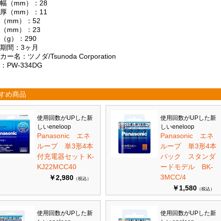
幅（mm）：28
厚（mm）：11
（mm）：52
（mm）：23
（g）：290
証期間：3ヶ月
カー名：ツノダ/Tsunoda Corporation
：PW-334DG
すめ商品
使用回数がUPした新
使用回数がUPした新
しいeneloop
しいeneloop
Panasonic エネ
Panasonic エネ
ループ 単3形4本
ループ 単3形4本
付充電器セット K-
パック スタンダ
KJ22MCC40
ードモデル BK-
3MCC/4
￥2,980
（税込）
￥1,580
（税込）
使用回数がUPした新
使用回数がUPした新