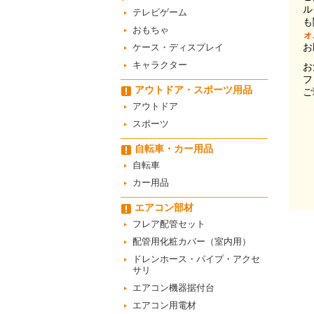
ル
テレビゲーム
も
おもちゃ
ォ
お
ケース・ディスプレイ
キャラクター
お
フ
アウトドア・スポーツ用品
ご
アウトドア
スポーツ
自転車・カー用品
自転車
カー用品
エアコン部材
フレア配管セット
配管用化粧カバー（室内用）
ドレンホース・パイプ・アクセ
サリ
エアコン機器据付台
エアコン用電材