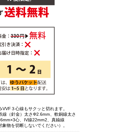
みVVF３心線もサクッと切れます。
線（針金）太さΦ2.6mm、軟銅線太さ
.6mm×3心、IV線22mm2、真鍮線
の対象物を切断しないでください）。