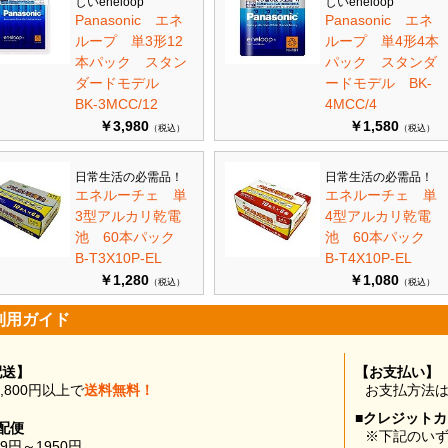
しいeneloop
しいeneloop
Panasonic エネ
Panasonic エネ
ループ 単3形12
ループ 単4形4本
本パック スタン
パック スタンダ
ダードモデル
ードモデル BK-
BK-3MCC/12
4MCC/4
￥3,980
￥1,580
（税込）
（税込）
日常生活の必需品！
日常生活の必需品！
エネルーチェ 単
エネルーチェ 単
3型アルカリ乾電
4型アルカリ乾電
池 60本パック
池 60本パック
B-T3X10P-EL
B-T4X10P-EL
￥1,280
￥1,080
（税込）
（税込）
利用ガイド
配送】
【お支払い】
0,800円以上で
送料無料！
お支払方法
■クレジット
配便
※下記のい
99円～1950円