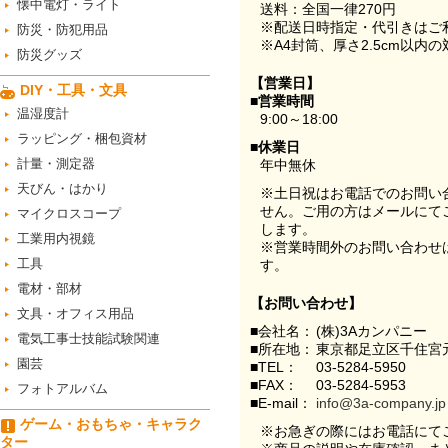
懐中電灯・ライト
送料：全国一律270円
※配送日時指定・代引きはご
防災・防犯用品
※A4封筒、厚さ2.5cm以内
防災グッズ
【営業日】
DIY・工具・文具
■営業時間
温湿度計
9:00～18:00
ラッピング・梱包資材
■休業日
計量・測定器
年中無休
天びん・はかり
※土日祝はお電話でのお問い
せん。ご用の方はメールにて
マイクロスコープ
します。
工業用内視鏡
※営業時間外のお問い合わせ
工具
す。
電材・部材
【お問い合わせ】
文具・オフィス用品
■会社名：
(株)3Aカンパニー
電気工事士技能試験関連
■所在地：
東京都足立区千住宮元
園芸
■TEL：
03-5284-5950
■FAX：
03-5284-5953
フォトアルバム
■E-mail：
info@3a-company.jp
ゲーム・おもちゃ・キャラク
※お急ぎの際にはお電話にて
ター