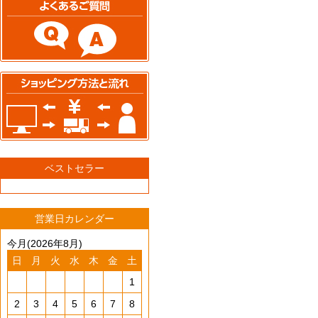
ベストセラー
営業日カレンダー
今月(2026年8月)
日
月
火
水
木
金
土
1
2
3
4
5
6
7
8