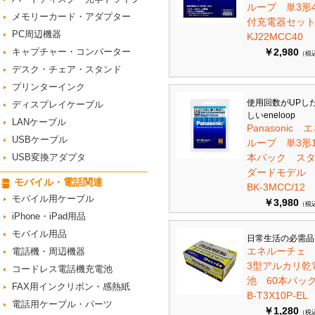
ループ 単3形
メモリーカード・アダプター
付充電器セット 
PC周辺機器
KJ22MCC40
キャプチャー・コンバーター
￥2,980
（税
デスク・チェア・スタンド
プリンターインク
使用回数がUPし
ディスプレイケーブル
しいeneloop
LANケーブル
Panasonic 
USBケーブル
ループ 単3形1
USB変換アダプタ
本パック ス
ダードモデ
モバイル・電話関連
BK-3MCC/12
モバイル用ケーブル
￥3,980
（税
iPhone・iPad用品
モバイル用品
日常生活の必需品
エネルーチェ
電話機・周辺機器
3型アルカリ乾
コードレス電話機充電池
池 60本パ
FAX用インクリボン・感熱紙
B-T3X10P-EL
電話用ケーブル・パーツ
￥1,280
（税