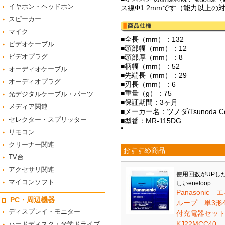
イヤホン・ヘッドホン
ス線Φ1.2mmです（能力以上
スピーカー
マイク
■全長（mm）：132
ビデオケーブル
■頭部幅（mm）：12
ビデオプラグ
■頭部厚（mm）：8
■柄幅（mm）：52
オーディオケーブル
■先端長（mm）：29
オーディオプラグ
■刃長（mm）：6
■重量（g）：75
光デジタルケーブル・パーツ
■保証期間：3ヶ月
メディア関連
■メーカー名：ツノダ/Tsunoda Corp
セレクター・スプリッター
■型番：MR-115DG
“
リモコン
クリーナー関連
おすすめ商品
TV台
アクセサリ関連
使用回数がUPし
マイコンソフト
しいeneloop
Panasonic 
PC・周辺機器
ループ 単3形
ディスプレイ・モニター
付充電器セット 
KJ22MCC40
ハードディスク・光学ドライブ