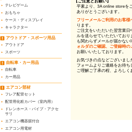
【ご注意とお願い】
テレビゲーム
平素より、3A online st
ありがとうございます。
おもちゃ
フリーメールご利用のお客様
ケース・ディスプレイ
ります。
キャラクター
ご注文をいただいた翌営業日
ルを送らせていただいており
アウトドア・スポーツ用品
も関わらずメールが届かない
アウトドア
ォルダのご確認、ご登録時の
お願いいたしております。
スポーツ
お気づきの点などございまし
自転車・カー用品
フォームよりご連絡をお待ち
自転車
ご理解ご了承の程、よろしく
カー用品
エアコン部材
フレア配管セット
配管用化粧カバー（室内用）
ドレンホース・パイプ・アクセ
サリ
エアコン機器据付台
エアコン用電材