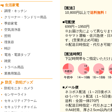
生活家電
【配送】
調理・キッチン
10,800円以上で
送料無料！
クリーナー・ランドリー用品
■宅配便
季節家電
699円～1950円
空気清浄器
※お届け先によって異なりま
※ヤマト運輸・佐川急便・日
照明
す。(営業所止め可能)
理美容
※配送日時指定・代引き可能
時計
【配送時間】
電池・電源タップ
下記時間帯をご指定いただけ
雑貨
トラベル用品
業務用製品
防災・防犯グッズ
■メール便
防犯モニタ・カメラ
ネコポス配送（1～2日後ポ
センサーライト
ゆうパケット配送（1～5日後
セキュリティアラーム
送料：全国一律270円
※配送日時指定・代引きはご
セキュリティチャイム
※A4封筒、厚さ2.5cm以内