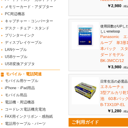
￥2,980
メモリーカード・アダプター
（税
PC周辺機器
キャプチャー・コンバーター
使用回数がUPし
デスク・チェア・スタンド
しいeneloop
プリンターインク
Panasonic 
ディスプレイケーブル
ループ 単3形1
本パック ス
LANケーブル
ダードモデ
USBケーブル
BK-3MCC/12
USB変換アダプタ
￥3,980
（税
モバイル・電話関連
モバイル用ケーブル
日常生活の必需品
エネルーチェ
iPhone・iPad用品
3型アルカリ乾
モバイル用品
池 60本パ
電話機・周辺機器
B-T3X10P-EL
コードレス電話機充電池
￥1,280
（税
FAX用インクリボン・感熱紙
ご利用ガイド
電話用ケーブル・パーツ