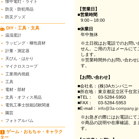
懐中電灯・ライト
【営業日】
防災・防犯用品
■営業時間
防災グッズ
9:00～18:00
DIY・工具・文具
■休業日
年中無休
温湿度計
ラッピング・梱包資材
※土日祝はお電話でのお問い
せん。ご用の方はメールにて
計量・測定器
します。
天びん・はかり
※営業時間外のお問い合わせ
す。
マイクロスコープ
工業用内視鏡
【お問い合わせ】
工具
■会社名：
(株)3Aカンパニー
電材・部材
■所在地：
東京都足立区千住宮元
■TEL：
03-5284-5950
文具・オフィス用品
■FAX：
03-5284-5953
電気工事士技能試験関連
■E-mail：
info@3a-company.jp
園芸
※お急ぎの際にはお電話にて
フォトアルバム
※商品の説明や在庫確認、ま
す。
ゲーム・おもちゃ・キャラク
ター