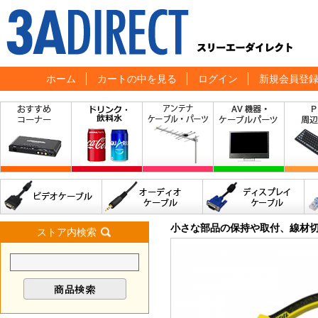
ホーム
カートの中を見る
ログイン
新規会員登
小さな部品の保持や取付、線材切
ストア内検索