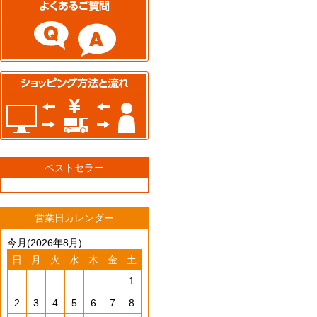
ベストセラー
営業日カレンダー
今月(2026年8月)
日
月
火
水
木
金
土
1
2
3
4
5
6
7
8