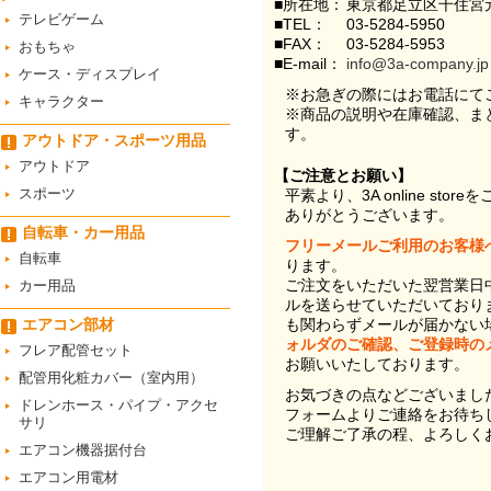
■所在地：
東京都足立区千住宮元
テレビゲーム
■TEL：
03-5284-5950
■FAX：
03-5284-5953
おもちゃ
■E-mail：
info@3a-company.jp
ケース・ディスプレイ
※お急ぎの際にはお電話にて
キャラクター
※商品の説明や在庫確認、ま
す。
アウトドア・スポーツ用品
アウトドア
【ご注意とお願い】
スポーツ
平素より、3A online st
ありがとうございます。
自転車・カー用品
フリーメールご利用のお客様
自転車
ります。
ご注文をいただいた翌営業日
カー用品
ルを送らせていただいており
エアコン部材
も関わらずメールが届かない
ォルダのご確認、ご登録時の
フレア配管セット
お願いいたしております。
配管用化粧カバー（室内用）
お気づきの点などございまし
ドレンホース・パイプ・アクセ
フォームよりご連絡をお待ち
サリ
ご理解ご了承の程、よろしく
エアコン機器据付台
エアコン用電材