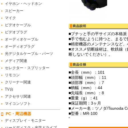
イヤホン・ヘッドホン
スピーカー
マイク
ビデオケーブル
ビデオプラグ
■プチッと手の平サイズの本格派
■手で包むように持つと、まるで
オーディオケーブル
■精密機器のメンテナンスなど、
オーディオプラグ
■オススメ切断線材は、軟鉄線（針
光デジタルケーブル・パーツ
断しないでください）。
メディア関連
セレクター・スプリッター
■全長（mm）：101
リモコン
■頭部幅（mm）：11
クリーナー関連
■頭部厚（mm）：7
■柄幅（mm）：44
TV台
■先端長（mm）：8
アクセサリ関連
■重量（g）：41
■保証期間：3ヶ月
マイコンソフト
■メーカー名：ツノダ/Tsunoda Corp
■型番：MR-100
PC・周辺機器
“
ディスプレイ・モニター
ハードディスク・光学ドライブ