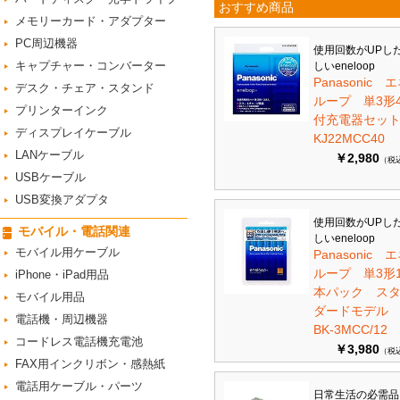
おすすめ商品
メモリーカード・アダプター
PC周辺機器
使用回数がUPし
キャプチャー・コンバーター
しいeneloop
Panasonic 
デスク・チェア・スタンド
ループ 単3形
プリンターインク
付充電器セット 
ディスプレイケーブル
KJ22MCC40
LANケーブル
￥2,980
（税
USBケーブル
USB変換アダプタ
使用回数がUPし
モバイル・電話関連
しいeneloop
モバイル用ケーブル
Panasonic 
ループ 単3形1
iPhone・iPad用品
本パック ス
モバイル用品
ダードモデ
電話機・周辺機器
BK-3MCC/12
コードレス電話機充電池
￥3,980
（税
FAX用インクリボン・感熱紙
電話用ケーブル・パーツ
日常生活の必需品