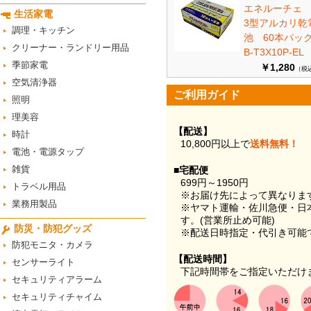
エネルーチェ
生活家電
3型アルカリ乾
調理・キッチン
池 60本パ
クリーナー・ランドリー用品
B-T3X10P-EL
季節家電
￥1,280
（税
空気清浄器
ご利用ガイド
照明
理美容
【配送】
時計
10,800円以上で
送料無料！
電池・電源タップ
雑貨
■宅配便
699円～1950円
トラベル用品
※お届け先によって異なりま
業務用製品
※ヤマト運輸・佐川急便・日
す。(営業所止め可能)
防災・防犯グッズ
※配送日時指定・代引き可能
防犯モニタ・カメラ
【配送時間】
センサーライト
下記時間帯をご指定いただけ
セキュリティアラーム
セキュリティチャイム