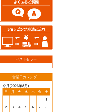
ベストセラー
営業日カレンダー
今月(2026年8月)
日
月
火
水
木
金
土
1
2
3
4
5
6
7
8