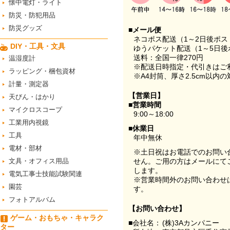
懐中電灯・ライト
防災・防犯用品
防災グッズ
■メール便
ネコポス配送（1～2日後ポ
DIY・工具・文具
ゆうパケット配送（1～5日後
送料：全国一律270円
温湿度計
※配送日時指定・代引きはご
ラッピング・梱包資材
※A4封筒、厚さ2.5cm以内
計量・測定器
【営業日】
天びん・はかり
■営業時間
マイクロスコープ
9:00～18:00
工業用内視鏡
■休業日
工具
年中無休
電材・部材
※土日祝はお電話でのお問い
文具・オフィス用品
せん。ご用の方はメールにて
します。
電気工事士技能試験関連
※営業時間外のお問い合わせ
園芸
す。
フォトアルバム
【お問い合わせ】
ゲーム・おもちゃ・キャラク
■会社名：
(株)3Aカンパニー
ター