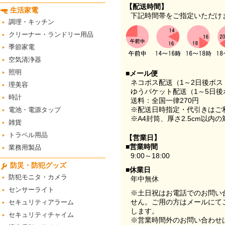
【配送時間】
生活家電
下記時間帯をご指定いただけ
調理・キッチン
クリーナー・ランドリー用品
季節家電
空気清浄器
照明
■メール便
ネコポス配送（1～2日後ポ
理美容
ゆうパケット配送（1～5日後
時計
送料：全国一律270円
※配送日時指定・代引きはご
電池・電源タップ
※A4封筒、厚さ2.5cm以内
雑貨
トラベル用品
【営業日】
■営業時間
業務用製品
9:00～18:00
防災・防犯グッズ
■休業日
防犯モニタ・カメラ
年中無休
センサーライト
※土日祝はお電話でのお問い
せん。ご用の方はメールにて
セキュリティアラーム
します。
セキュリティチャイム
※営業時間外のお問い合わせ