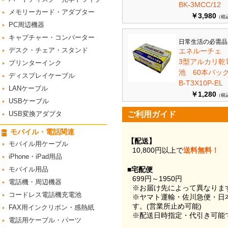
BK-3MCC/12
メモリーカード・アダプター
￥3,980
（税
PC周辺機器
キャプチャー・コンバーター
日常生活の必需品
デスク・チェア・スタンド
エネルーチェ
3型アルカリ乾
プリンターインク
池 60本パ
ディスプレイケーブル
B-T3X10P-EL
LANケーブル
￥1,280
（税
USBケーブル
USB変換アダプタ
ご利用ガイド
モバイル・電話関連
【配送】
モバイル用ケーブル
10,800円以上で
送料無料！
iPhone・iPad用品
モバイル用品
■宅配便
699円～1950円
電話機・周辺機器
※お届け先によって異なりま
コードレス電話機充電池
※ヤマト運輸・佐川急便・日
す。(営業所止め可能)
FAX用インクリボン・感熱紙
※配送日時指定・代引き可能
電話用ケーブル・パーツ