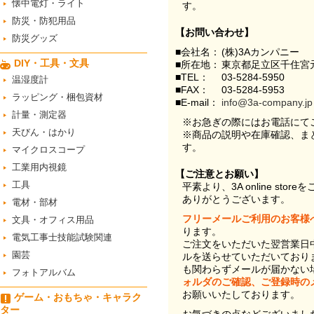
懐中電灯・ライト
す。
防災・防犯用品
【お問い合わせ】
防災グッズ
■会社名：
(株)3Aカンパニー
DIY・工具・文具
■所在地：
東京都足立区千住宮元
■TEL：
03-5284-5950
温湿度計
■FAX：
03-5284-5953
ラッピング・梱包資材
■E-mail：
info@3a-company.jp
計量・測定器
※お急ぎの際にはお電話にて
天びん・はかり
※商品の説明や在庫確認、ま
す。
マイクロスコープ
工業用内視鏡
【ご注意とお願い】
工具
平素より、3A online st
ありがとうございます。
電材・部材
フリーメールご利用のお客様
文具・オフィス用品
ります。
電気工事士技能試験関連
ご注文をいただいた翌営業日
園芸
ルを送らせていただいており
も関わらずメールが届かない
フォトアルバム
ォルダのご確認、ご登録時の
お願いいたしております。
ゲーム・おもちゃ・キャラク
ター