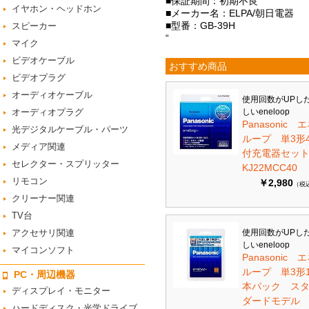
■保証期間：初期不良
イヤホン・ヘッドホン
■メーカー名：ELPA/朝日電器
■型番：GB-39H
スピーカー
“
マイク
ビデオケーブル
おすすめ商品
ビデオプラグ
オーディオケーブル
使用回数がUPし
オーディオプラグ
しいeneloop
Panasonic 
光デジタルケーブル・パーツ
ループ 単3形
メディア関連
付充電器セット 
セレクター・スプリッター
KJ22MCC40
リモコン
￥2,980
（税
クリーナー関連
TV台
アクセサリ関連
使用回数がUPし
しいeneloop
マイコンソフト
Panasonic 
ループ 単3形1
PC・周辺機器
本パック ス
ディスプレイ・モニター
ダードモデ
ハードディスク・光学ドライブ