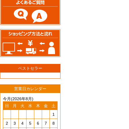
ベストセラー
営業日カレンダー
今月(2026年8月)
日
月
火
水
木
金
土
1
2
3
4
5
6
7
8