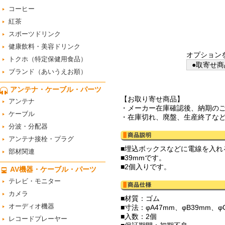
コーヒー
紅茶
スポーツドリンク
健康飲料・美容ドリンク
オプション
トクホ（特定保健用食品）
●取寄せ商
ブランド（あいうえお順）
アンテナ・ケーブル・パーツ
【お取り寄せ商品】
アンテナ
・メーカー在庫確認後、納期の
ケーブル
・在庫切れ、廃盤、生産終了な
分波・分配器
アンテナ接栓・プラグ
■埋込ボックスなどに電線を入れ
部材関連
■39mmです。
■2個入りです。
AV機器・ケーブル・パーツ
テレビ・モニター
カメラ
■材質：ゴム
オーディオ機器
■寸法：φA47mm、φB39mm、φC
■入数：2個
レコードプレーヤー