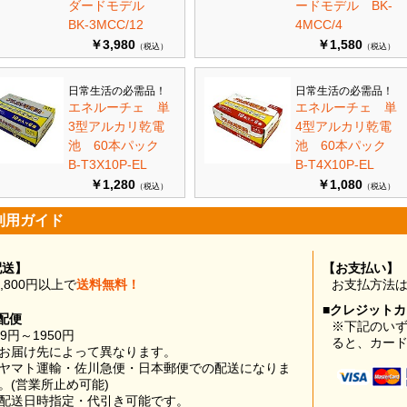
ダードモデル
ードモデル BK-
BK-3MCC/12
4MCC/4
￥3,980
￥1,580
（税込）
（税込）
日常生活の必需品！
日常生活の必需品！
エネルーチェ 単
エネルーチェ 単
3型アルカリ乾電
4型アルカリ乾電
池 60本パック
池 60本パック
B-T3X10P-EL
B-T4X10P-EL
￥1,280
￥1,080
（税込）
（税込）
利用ガイド
配送】
【お支払い】
0,800円以上で
送料無料！
お支払方法
■クレジット
配便
※下記のい
99円～1950円
ると、カー
お届け先によって異なります。
ヤマト運輸・佐川急便・日本郵便での配送になりま
。(営業所止め可能)
配送日時指定・代引き可能です。