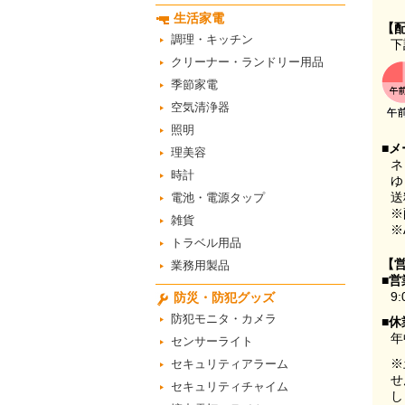
生活家電
【
調理・キッチン
下
クリーナー・ランドリー用品
季節家電
空気清浄器
照明
■メ
理美容
ネ
時計
ゆ
送
電池・電源タップ
※
雑貨
※
トラベル用品
【
業務用製品
■営
9:
防災・防犯グッズ
防犯モニタ・カメラ
■休
年
センサーライト
※
セキュリティアラーム
せ
セキュリティチャイム
し