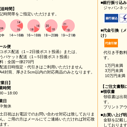
■銀行振り込
ジャパンネッ
配送時間】
記時間帯をご指定いただけます。
■代金引換（
け）
ール便
コポス配送（1～2日後ポスト投函）または、
代引き手数
うパケット配送（1～5日後ポスト投函）
す。
料：全国一律270円
1万円未満
配送日時指定・代引きはご利用いただけません
3万円未満
A4封筒、厚さ2.5cm以内の対応商品のみとなります。
10万円未満
営業日】
【ご注文書類
業時間
■領収書
00～18:00
領収書は出荷
業日
す。
中無休
プリントア
土日祝はお電話でのお問い合わせ対応は致しておりま
■お買い上げ
ん。ご用の方はメールにてご連絡いただければ対応致
金額を記載
ます。
しておりま