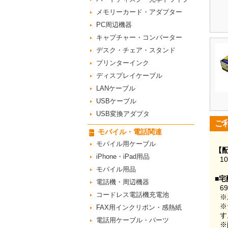
メモリーカード・アダプター
PC周辺機器
キャプチャー・コンバーター
デスク・チェア・スタンド
プリンターインク
ディスプレイケーブル
LANケーブル
USBケーブル
USB変換アダプタ
ご
モバイル・電話関連
モバイル用ケーブル
【
iPhone・iPad用品
1
モバイル用品
■宅
電話機・周辺機器
6
コードレス電話機充電池
※
※
FAX用インクリボン・感熱紙
す
電話用ケーブル・パーツ
※