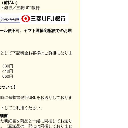
み（前払い）
ト銀行／三菱UFJ銀行
メール便不可、ヤマト運輸宅配便でのお届
料として下記料金お客様のご負担になりま
330円
440円
660円
について】
時に領収書発行URLをお送りしておりま
ウトしてご利用ください。
明細書
した明細書を商品と一緒に同梱してお送り
す。（直送品の一部には同梱しておりませ