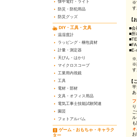
懐中電灯・ライト
※
す
防災・防犯用品
防災グッズ
【
DIY・工具・文具
■会
■所
温湿度計
■T
ラッピング・梱包資材
■F
計量・測定器
■E-
天びん・はかり
※
※
マイクロスコープ
す
工業用内視鏡
工具
【
平
電材・部材
あ
文具・オフィス用品
フ
電気工事士技能試験関連
り
園芸
ご
ル
フォトアルバム
も
ォ
ゲーム・おもちゃ・キャラク
お
ター