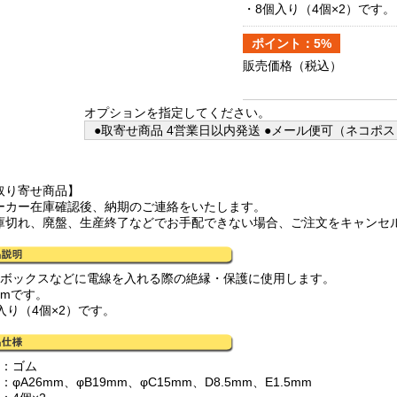
・8個入り（4個×2）です。
ポイント：5%
販売価格
（税込）
オプションを指定してください。
●取寄せ商品 4営業日以内発送 ●メール便可（ネコポス
取り寄せ商品】
ーカー在庫確認後、納期のご連絡をいたします。
庫切れ、廃盤、生産終了などでお手配できない場合、ご注文をキャンセ
込ボックスなどに電線を入れる際の絶縁・保護に使用します。
mmです。
入り（4個×2）です。
質：ゴム
：φA26mm、φB19mm、φC15mm、D8.5mm、E1.5mm