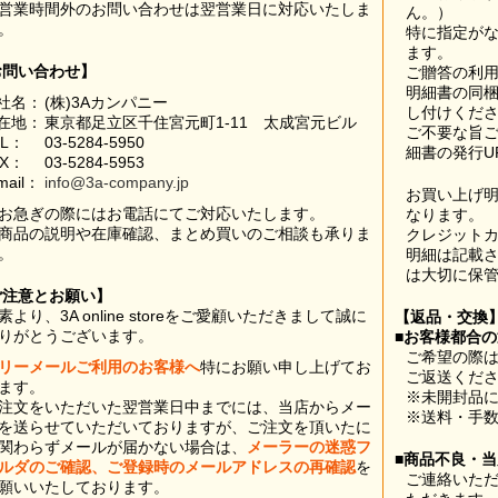
営業時間外のお問い合わせは翌営業日に対応いたしま
ん。）
。
特に指定が
ます。
お問い合わせ】
ご贈答の利
明細書の同
社名：
(株)3Aカンパニー
し付けくだ
在地：
東京都足立区千住宮元町1-11 太成宮元ビル
ご不要な旨
EL：
03-5284-5950
細書の発行U
AX：
03-5284-5953
mail：
info@3a-company.jp
お買い上げ
お急ぎの際にはお電話にてご対応いたします。
なります。
商品の説明や在庫確認、まとめ買いのご相談も承りま
クレジット
。
明細は記載
は大切に保
ご注意とお願い】
素より、3A online storeをご愛顧いただきまして誠に
【返品・交換
りがとうございます。
■お客様都合
ご希望の際は
リーメールご利用のお客様へ
特にお願い申し上げてお
ご返送くだ
ます。
※未開封品
注文をいただいた翌営業日中までには、当店からメー
※送料・手
を送らせていただいておりますが、ご注文を頂いたに
関わらずメールが届かない場合は、
メーラーの迷惑フ
■商品不良・
ルダのご確認、ご登録時のメールアドレスの再確認
を
ご連絡いた
願いいたしております。