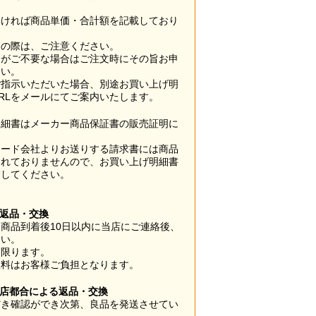
なければ商品単価・合計額を記載しており
用の際は、ご注意ください。
梱がご不要な場合はご注文時にその旨お申
さい。
ご指示いただいた場合、別途お買い上げ明
RLをメールにてご案内いたします。
明細書はメーカー商品保証書の販売証明に
カード会社よりお送りする請求書には商品
されておりませんので、お買い上げ明細書
管してください。
】
の返品・交換
商品到着後10日以内に当店にご連絡後、
さい。
に限ります。
数料はお客様ご負担となります。
当店都合による返品・交換
だき確認ができ次第、良品を発送させてい