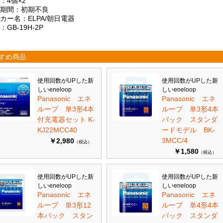
：4個×2
証期間：初期不良
カー名：ELPA/朝日電器
：GB-19H-2P
すめ商品
使用回数がUPした新
使用回数がUPした新
しいeneloop
しいeneloop
Panasonic エネ
Panasonic エネ
ループ 単3形4本
ループ 単3形4本
付充電器セット K-
パック スタンダ
KJ22MCC40
ードモデル BK-
3MCC/4
￥2,980
（税込）
￥1,580
（税込）
使用回数がUPした新
使用回数がUPした新
しいeneloop
しいeneloop
Panasonic エネ
Panasonic エネ
ループ 単3形12
ループ 単4形4本
本パック スタン
パック スタンダ