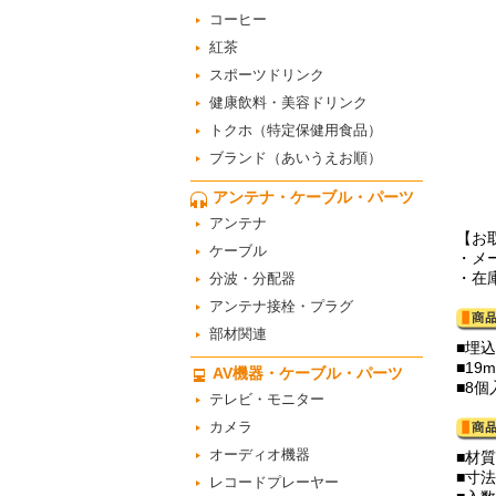
コーヒー
紅茶
スポーツドリンク
健康飲料・美容ドリンク
トクホ（特定保健用食品）
ブランド（あいうえお順）
アンテナ・ケーブル・パーツ
アンテナ
【お
ケーブル
・メ
・在
分波・分配器
アンテナ接栓・プラグ
部材関連
■埋
■19
AV機器・ケーブル・パーツ
■8個
テレビ・モニター
カメラ
オーディオ機器
■材
■寸法
レコードプレーヤー