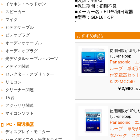
■入数：4個×3
イヤホン・ヘッドホン
■保証期間：初期不良
■メーカー名：ELPA/朝日電器
スピーカー
■型番：GB-16H-3P
マイク
“
ビデオケーブル
ビデオプラグ
おすすめ商品
オーディオケーブル
オーディオプラグ
使用回数がUPし
しいeneloop
光デジタルケーブル・パーツ
Panasonic 
メディア関連
ループ 単3形
セレクター・スプリッター
付充電器セット 
KJ22MCC40
リモコン
￥2,980
クリーナー関連
（税
TV台
アクセサリ関連
使用回数がUPし
マイコンソフト
しいeneloop
Panasonic 
PC・周辺機器
ループ 単3形1
ディスプレイ・モニター
本パック ス
ハードディスク・光学ドライブ