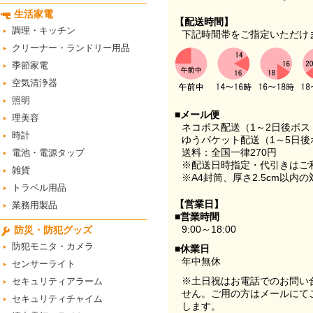
生活家電
【配送時間】
調理・キッチン
下記時間帯をご指定いただけ
クリーナー・ランドリー用品
季節家電
空気清浄器
照明
■メール便
理美容
ネコポス配送（1～2日後ポ
時計
ゆうパケット配送（1～5日後
送料：全国一律270円
電池・電源タップ
※配送日時指定・代引きはご
雑貨
※A4封筒、厚さ2.5cm以内
トラベル用品
【営業日】
業務用製品
■営業時間
9:00～18:00
防災・防犯グッズ
防犯モニタ・カメラ
■休業日
年中無休
センサーライト
※土日祝はお電話でのお問い
セキュリティアラーム
せん。ご用の方はメールにて
セキュリティチャイム
します。