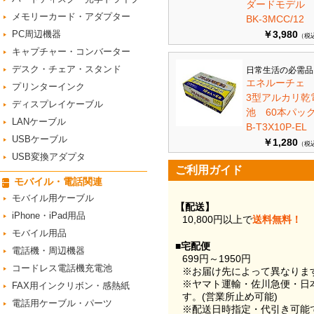
ダードモデ
メモリーカード・アダプター
BK-3MCC/12
PC周辺機器
￥3,980
（税
キャプチャー・コンバーター
デスク・チェア・スタンド
日常生活の必需品
エネルーチェ
プリンターインク
3型アルカリ乾
ディスプレイケーブル
池 60本パ
LANケーブル
B-T3X10P-EL
USBケーブル
￥1,280
（税
USB変換アダプタ
ご利用ガイド
モバイル・電話関連
モバイル用ケーブル
【配送】
iPhone・iPad用品
10,800円以上で
送料無料！
モバイル用品
■宅配便
電話機・周辺機器
699円～1950円
コードレス電話機充電池
※お届け先によって異なりま
※ヤマト運輸・佐川急便・日
FAX用インクリボン・感熱紙
す。(営業所止め可能)
電話用ケーブル・パーツ
※配送日時指定・代引き可能