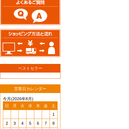
ベストセラー
営業日カレンダー
今月(2026年8月)
日
月
火
水
木
金
土
1
2
3
4
5
6
7
8