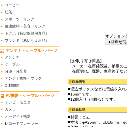
コーヒー
紅茶
スポーツドリンク
健康飲料・美容ドリンク
トクホ（特定保健用食品）
オプション
ブランド（あいうえお順）
●取寄せ商
アンテナ・ケーブル・パーツ
アンテナ
【お取り寄せ商品】
ケーブル
・メーカー在庫確認後、納期の
・在庫切れ、廃盤、生産終了な
分波・分配器
アンテナ接栓・プラグ
部材関連
■埋込ボックスなどに電線を入れ
■16mmです。
AV機器・ケーブル・パーツ
■12個入り（4個×3）です。
テレビ・モニター
カメラ
オーディオ機器
■材質：ゴム
■寸法：φA25mm、φB16mm、φ
レコードプレーヤー