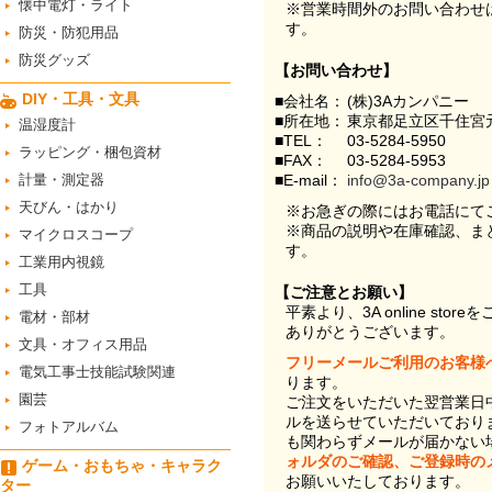
懐中電灯・ライト
※営業時間外のお問い合わせ
す。
防災・防犯用品
防災グッズ
【お問い合わせ】
DIY・工具・文具
■会社名：
(株)3Aカンパニー
■所在地：
東京都足立区千住宮元
温湿度計
■TEL：
03-5284-5950
ラッピング・梱包資材
■FAX：
03-5284-5953
計量・測定器
■E-mail：
info@3a-company.jp
天びん・はかり
※お急ぎの際にはお電話にて
※商品の説明や在庫確認、ま
マイクロスコープ
す。
工業用内視鏡
工具
【ご注意とお願い】
平素より、3A online st
電材・部材
ありがとうございます。
文具・オフィス用品
フリーメールご利用のお客様
電気工事士技能試験関連
ります。
園芸
ご注文をいただいた翌営業日
ルを送らせていただいており
フォトアルバム
も関わらずメールが届かない
ォルダのご確認、ご登録時の
ゲーム・おもちゃ・キャラク
お願いいたしております。
ター