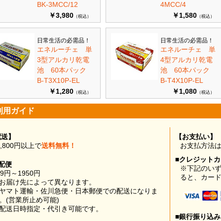
BK-3MCC/12
4MCC/4
￥3,980
￥1,580
（税込）
（税込）
日常生活の必需品！
日常生活の必需品！
エネルーチェ 単
エネルーチェ 単
3型アルカリ乾電
4型アルカリ乾電
池 60本パック
池 60本パック
B-T3X10P-EL
B-T4X10P-EL
￥1,280
￥1,080
（税込）
（税込）
利用ガイド
配送】
【お支払い】
0,800円以上で
送料無料！
お支払方法
■クレジット
配便
※下記のい
99円～1950円
ると、カー
お届け先によって異なります。
ヤマト運輸・佐川急便・日本郵便での配送になりま
。(営業所止め可能)
配送日時指定・代引き可能です。
■銀行振り込