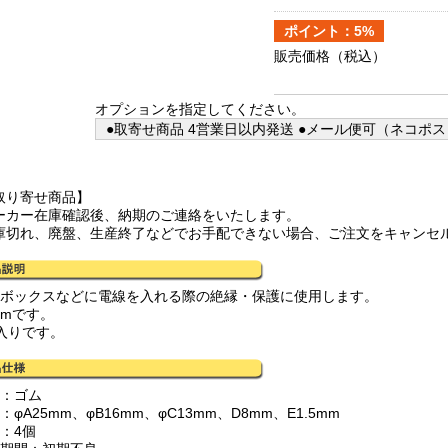
ポイント：5%
販売価格
（税込）
オプションを指定してください。
●取寄せ商品 4営業日以内発送 ●メール便可（ネコポス
取り寄せ商品】
ーカー在庫確認後、納期のご連絡をいたします。
庫切れ、廃盤、生産終了などでお手配できない場合、ご注文をキャンセ
込ボックスなどに電線を入れる際の絶縁・保護に使用します。
mmです。
個入りです。
質：ゴム
：φA25mm、φB16mm、φC13mm、D8mm、E1.5mm
：4個