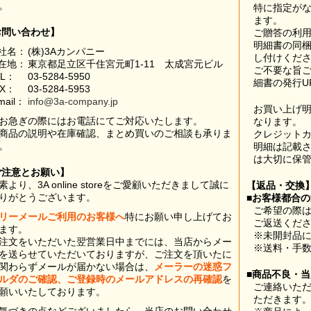
。
特に指定が
ます。
お問い合わせ】
ご贈答の利
明細書の同
社名：
(株)3Aカンパニー
し付けくだ
在地：
東京都足立区千住宮元町1-11 太成宮元ビル
ご不要な旨
EL：
03-5284-5950
細書の発行U
AX：
03-5284-5953
mail：
info@3a-company.jp
お買い上げ
お急ぎの際にはお電話にてご対応いたします。
なります。
商品の説明や在庫確認、まとめ買いのご相談も承りま
クレジット
。
明細は記載
は大切に保
ご注意とお願い】
素より、3A online storeをご愛顧いただきまして誠に
【返品・交換
りがとうございます。
■お客様都合
ご希望の際は
リーメールご利用のお客様へ
特にお願い申し上げてお
ご返送くだ
ます。
※未開封品
注文をいただいた翌営業日中までには、当店からメー
※送料・手
を送らせていただいておりますが、ご注文を頂いたに
関わらずメールが届かない場合は、
メーラーの迷惑フ
■商品不良・
ルダのご確認、ご登録時のメールアドレスの再確認
を
ご連絡いた
願いいたしております。
ただきます