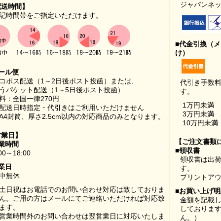
ジャパンネッ
配送時間】
記時間帯をご指定いただけます。
■代金引換（
け）
ール便
コポス配送（1～2日後ポスト投函）または、
代引き手数
うパケット配送（1～5日後ポスト投函）
す。
料：全国一律270円
1万円未満
配送日時指定・代引きはご利用いただけません
3万円未満
A4封筒、厚さ2.5cm以内の対応商品のみとなります。
10万円未満
営業日】
【ご注文書類
業時間
■領収書
00～18:00
領収書は出荷
業日
す。
中無休
プリントア
土日祝はお電話でのお問い合わせ対応は致しておりま
■お買い上げ
ん。ご用の方はメールにてご連絡いただければ対応致
金額を記載
ます。
しておりま
営業時間外のお問い合わせは翌営業日に対応いたしま
ん。）