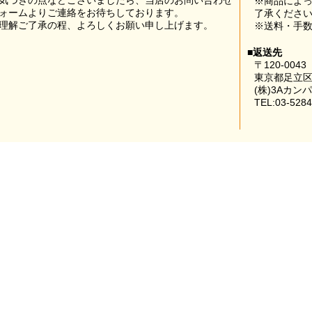
気づきの点などございましたら、当店のお問い合わせ
※商品によ
ォームよりご連絡をお待ちしております。
了承くださ
理解ご了承の程、よろしくお願い申し上げます。
※送料・手
■返送先
〒120-0043
東京都足立区
(株)3Aカン
TEL:03-5284