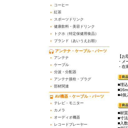
コーヒー
紅茶
スポーツドリンク
健康飲料・美容ドリンク
トクホ（特定保健用食品）
ブランド（あいうえお順）
アンテナ・ケーブル・パーツ
【お
アンテナ
・メ
ケーブル
・在
分波・分配器
アンテナ接栓・プラグ
■埋
部材関連
■16
■4
AV機器・ケーブル・パーツ
テレビ・モニター
カメラ
■材
オーディオ機器
■寸法
■入数
レコードプレーヤー