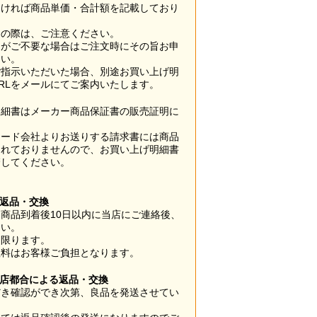
なければ商品単価・合計額を記載しており
用の際は、ご注意ください。
梱がご不要な場合はご注文時にその旨お申
さい。
ご指示いただいた場合、別途お買い上げ明
RLをメールにてご案内いたします。
明細書はメーカー商品保証書の販売証明に
カード会社よりお送りする請求書には商品
されておりませんので、お買い上げ明細書
管してください。
】
の返品・交換
商品到着後10日以内に当店にご連絡後、
さい。
に限ります。
数料はお客様ご負担となります。
当店都合による返品・交換
だき確認ができ次第、良品を発送させてい
。