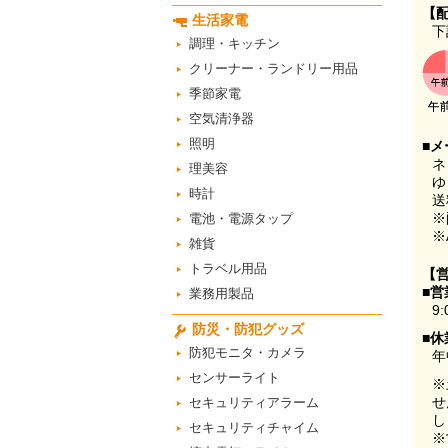
【
生活家電
下
調理・キッチン
クリーナー・ランドリー用品
季節家電
空気清浄器
照明
■メ
ネ
理美容
ゆ
時計
送
※
電池・電源タップ
※
雑貨
トラベル用品
【
■営
業務用製品
9:
防災・防犯グッズ
■休
防犯モニタ・カメラ
年
センサーライト
※
せ
セキュリティアラーム
し
セキュリティチャイム
※