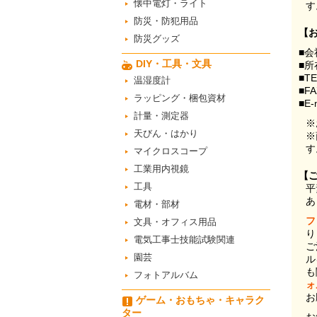
懐中電灯・ライト
す
防災・防犯用品
【
防災グッズ
■会
DIY・工具・文具
■所
■T
温湿度計
■F
ラッピング・梱包資材
■E-
計量・測定器
※
天びん・はかり
※
す
マイクロスコープ
工業用内視鏡
【
工具
平
あ
電材・部材
フ
文具・オフィス用品
り
電気工事士技能試験関連
ご
園芸
ル
も
フォトアルバム
ォ
お
ゲーム・おもちゃ・キャラク
ター