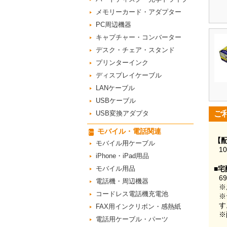
メモリーカード・アダプター
PC周辺機器
キャプチャー・コンバーター
デスク・チェア・スタンド
プリンターインク
ディスプレイケーブル
LANケーブル
USBケーブル
USB変換アダプタ
ご
モバイル・電話関連
【
モバイル用ケーブル
1
iPhone・iPad用品
モバイル用品
■宅
6
電話機・周辺機器
※
コードレス電話機充電池
※
す
FAX用インクリボン・感熱紙
※
電話用ケーブル・パーツ