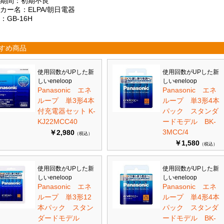
証期間：初期不良
カー名：ELPA/朝日電器
：GB-16H
すめ商品
使用回数がUPした新
使用回数がUPした新
しいeneloop
しいeneloop
Panasonic エネ
Panasonic エネ
ループ 単3形4本
ループ 単3形4本
付充電器セット K-
パック スタンダ
KJ22MCC40
ードモデル BK-
3MCC/4
￥2,980
（税込）
￥1,580
（税込）
使用回数がUPした新
使用回数がUPした新
しいeneloop
しいeneloop
Panasonic エネ
Panasonic エネ
ループ 単3形12
ループ 単4形4本
本パック スタン
パック スタンダ
ダードモデル
ードモデル BK-