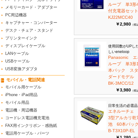
ループ 単3形
メモリーカード・アダプター
付充電器セット 
PC周辺機器
KJ22MCC40
キャプチャー・コンバーター
￥2,980
（税
デスク・チェア・スタンド
プリンターインク
ディスプレイケーブル
使用回数がUPし
しいeneloop
LANケーブル
Panasonic 
USBケーブル
ループ 単3形1
USB変換アダプタ
本パック ス
ダードモデ
モバイル・電話関連
BK-3MCC/12
モバイル用ケーブル
￥3,980
（税
iPhone・iPad用品
モバイル用品
日常生活の必需品
電話機・周辺機器
エネルーチェ
3型アルカリ乾
コードレス電話機充電池
池 60本パ
FAX用インクリボン・感熱紙
B-T3X10P-EL
電話用ケーブル・パーツ
￥1,280