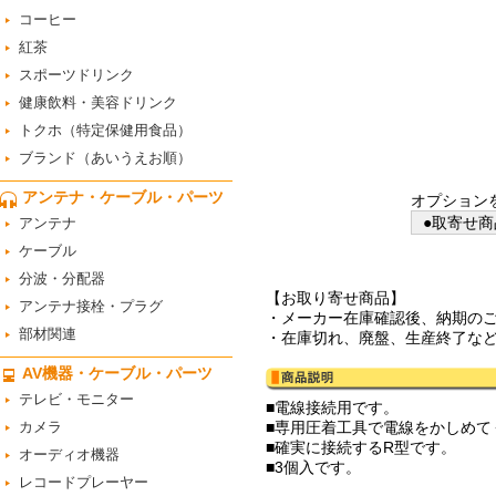
コーヒー
紅茶
スポーツドリンク
健康飲料・美容ドリンク
トクホ（特定保健用食品）
ブランド（あいうえお順）
アンテナ・ケーブル・パーツ
オプション
●取寄せ商
アンテナ
ケーブル
分波・分配器
【お取り寄せ商品】
アンテナ接栓・プラグ
・メーカー在庫確認後、納期の
部材関連
・在庫切れ、廃盤、生産終了な
AV機器・ケーブル・パーツ
テレビ・モニター
■電線接続用です。
カメラ
■専用圧着工具で電線をかしめて
■確実に接続するR型です。
オーディオ機器
■3個入です。
レコードプレーヤー