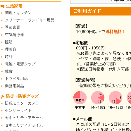
（税
生活家電
ご利用ガイド
調理・キッチン
クリーナー・ランドリー用品
【配送】
季節家電
10,800円以上で
送料無料！
空気清浄器
照明
■宅配便
699円～1950円
理美容
※お届け先によって異なりま
時計
※ヤマト運輸・佐川急便・日
す。(営業所止め可能)
電池・電源タップ
※配送日時指定・代引き可能
雑貨
トラベル用品
【配送時間】
下記時間帯をご指定いただけ
業務用製品
防災・防犯グッズ
防犯モニタ・カメラ
センサーライト
セキュリティアラーム
■メール便
ネコポス配送（1～2日後ポ
セキュリティチャイム
ゆうパケット配送（1～5日後