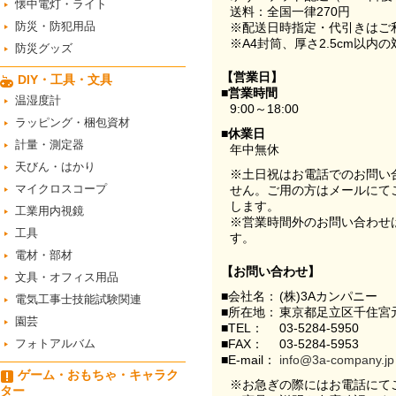
懐中電灯・ライト
送料：全国一律270円
防災・防犯用品
※配送日時指定・代引きはご
※A4封筒、厚さ2.5cm以内
防災グッズ
【営業日】
DIY・工具・文具
■営業時間
温湿度計
9:00～18:00
ラッピング・梱包資材
■休業日
計量・測定器
年中無休
天びん・はかり
※土日祝はお電話でのお問い
マイクロスコープ
せん。ご用の方はメールにて
します。
工業用内視鏡
※営業時間外のお問い合わせ
工具
す。
電材・部材
【お問い合わせ】
文具・オフィス用品
■会社名：
(株)3Aカンパニー
電気工事士技能試験関連
■所在地：
東京都足立区千住宮元
園芸
■TEL：
03-5284-5950
フォトアルバム
■FAX：
03-5284-5953
■E-mail：
info@3a-company.jp
ゲーム・おもちゃ・キャラク
※お急ぎの際にはお電話にて
ター