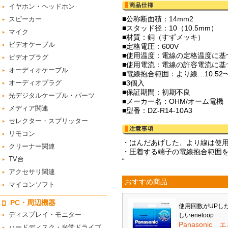
イヤホン・ヘッドホン
■公称断面積：14mm2
スピーカー
■スタッド径：10（10.5mm）
マイク
■材質：銅（すずメッキ）
ビデオケーブル
■定格電圧：600V
■使用温度：電線の定格温度に基
ビデオプラグ
■使用電流：電線の許容電流に基
オーディオケーブル
■電線抱合範囲：より線…10.52〜1
オーディオプラグ
■3個入
■保証期間：初期不良
光デジタルケーブル・パーツ
■メーカー名：OHM/オーム電機
メディア関連
■型番：DZ-R14-10A3
セレクター・スプリッター
リモコン
・はんだあげした、より線は使
クリーナー関連
・圧着する端子の電線抱合範囲
TV台
“
アクセサリ関連
おすすめ商品
マイコンソフト
PC・周辺機器
使用回数がUPし
ディスプレイ・モニター
しいeneloop
Panasonic 
ハードディスク・光学ドライブ