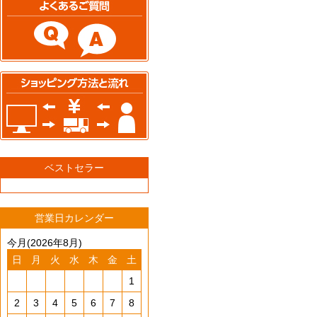
ベストセラー
営業日カレンダー
今月(2026年8月)
日
月
火
水
木
金
土
1
2
3
4
5
6
7
8