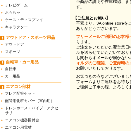
※商品の説明や在庫確認、ま
テレビゲーム
す。
おもちゃ
【ご注意とお願い】
ケース・ディスプレイ
平素より、3A online st
キャラクター
ありがとうございます。
フリーメールご利用のお客様
アウトドア・スポーツ用品
ります。
アウトドア
ご注文をいただいた翌営業日
スポーツ
ルを送らせていただいており
も関わらずメールが届かない
自転車・カー用品
ォルダのご確認、ご登録時の
お願いいたしております。
自転車
カー用品
お気づきの点などございまし
フォームよりご連絡をお待ち
エアコン部材
ご理解ご了承の程、よろしく
フレア配管セット
配管用化粧カバー（室内用）
ドレンホース・パイプ・アクセ
サリ
エアコン機器据付台
エアコン用電材