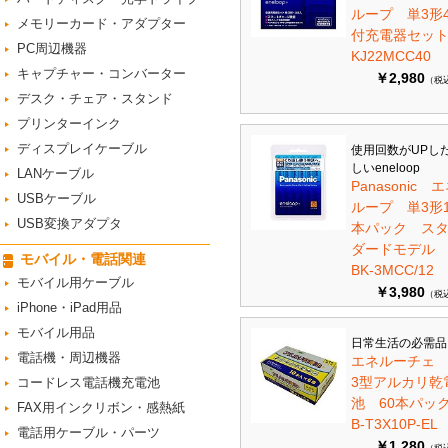
ループ 単3形
メモリーカード・アダプター
付充電器セット 
PC周辺機器
KJ22MCC40
キャプチャー・コンバーター
￥2,980
（税
デスク・チェア・スタンド
プリンターインク
ディスプレイケーブル
使用回数がUPし
しいeneloop
LANケーブル
Panasonic 
USBケーブル
ループ 単3形1
USB変換アダプタ
本パック ス
ダードモデ
モバイル・電話関連
BK-3MCC/12
モバイル用ケーブル
￥3,980
（税
iPhone・iPad用品
モバイル用品
日常生活の必需品
電話機・周辺機器
エネルーチェ
3型アルカリ乾
コードレス電話機充電池
池 60本パ
FAX用インクリボン・感熱紙
B-T3X10P-EL
電話用ケーブル・パーツ
￥1,280