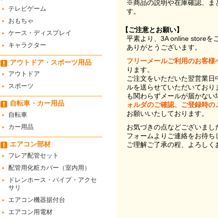
※商品の説明や在庫確認、ま
テレビゲーム
す。
おもちゃ
【ご注意とお願い】
ケース・ディスプレイ
平素より、3A online st
キャラクター
ありがとうございます。
フリーメールご利用のお客様
アウトドア・スポーツ用品
ります。
アウトドア
ご注文をいただいた翌営業日
スポーツ
ルを送らせていただいており
も関わらずメールが届かない
自転車・カー用品
ォルダのご確認、ご登録時の
お願いいたしております。
自転車
カー用品
お気づきの点などございまし
フォームよりご連絡をお待ち
エアコン部材
ご理解ご了承の程、よろしく
フレア配管セット
配管用化粧カバー（室内用）
ドレンホース・パイプ・アクセ
サリ
エアコン機器据付台
エアコン用電材