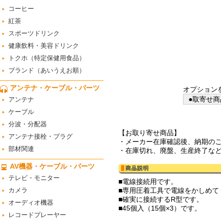
コーヒー
紅茶
スポーツドリンク
健康飲料・美容ドリンク
トクホ（特定保健用食品）
ブランド（あいうえお順）
アンテナ・ケーブル・パーツ
オプション
●取寄せ商
アンテナ
ケーブル
分波・分配器
【お取り寄せ商品】
アンテナ接栓・プラグ
・メーカー在庫確認後、納期の
部材関連
・在庫切れ、廃盤、生産終了な
AV機器・ケーブル・パーツ
テレビ・モニター
■電線接続用です。
カメラ
■専用圧着工具で電線をかしめて
■確実に接続するR型です。
オーディオ機器
■45個入（15個×3）です。
レコードプレーヤー