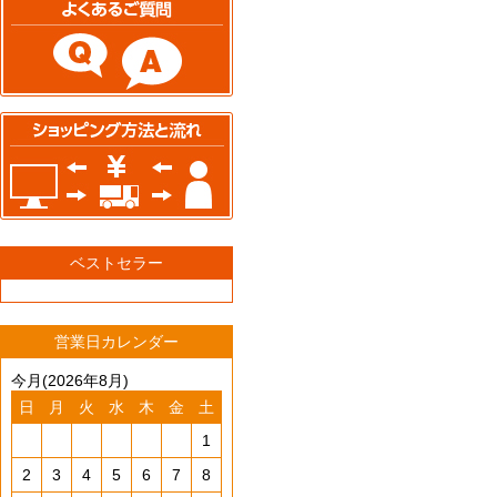
ベストセラー
営業日カレンダー
今月(2026年8月)
日
月
火
水
木
金
土
1
2
3
4
5
6
7
8