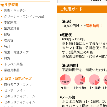
（税
生活家電
ご利用ガイド
調理・キッチン
クリーナー・ランドリー用品
【配送】
季節家電
10,800円以上で
送料無料！
空気清浄器
照明
■宅配便
699円～1950円
理美容
※お届け先によって異なりま
時計
※ヤマト運輸・佐川急便・日
す。(営業所止め可能)
電池・電源タップ
※配送日時指定・代引き可能
雑貨
トラベル用品
【配送時間】
下記時間帯をご指定いただけ
業務用製品
防災・防犯グッズ
防犯モニタ・カメラ
センサーライト
セキュリティアラーム
■メール便
ネコポス配送（1～2日後ポ
セキュリティチャイム
ゆうパケット配送（1～5日後