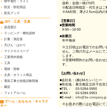
懐中電灯・ライト
送料：全国一律270円
防災・防犯用品
※配送日時指定・代引きはご
※A4封筒、厚さ2.5cm以内
防災グッズ
【営業日】
DIY・工具・文具
■営業時間
温湿度計
9:00～18:00
ラッピング・梱包資材
■休業日
計量・測定器
年中無休
天びん・はかり
※土日祝はお電話でのお問い
マイクロスコープ
せん。ご用の方はメールにて
します。
工業用内視鏡
※営業時間外のお問い合わせ
工具
す。
電材・部材
【お問い合わせ】
文具・オフィス用品
■会社名：
(株)3Aカンパニー
電気工事士技能試験関連
■所在地：
東京都足立区千住宮元
園芸
■TEL：
03-5284-5950
フォトアルバム
■FAX：
03-5284-5953
■E-mail：
info@3a-company.jp
ゲーム・おもちゃ・キャラク
※お急ぎの際にはお電話にて
ター