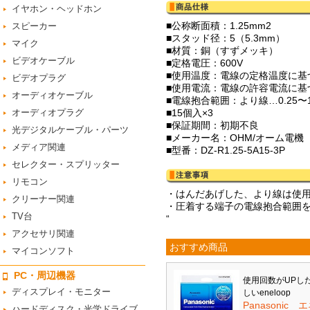
イヤホン・ヘッドホン
■公称断面積：1.25mm2
スピーカー
■スタッド径：5（5.3mm）
マイク
■材質：銅（すずメッキ）
ビデオケーブル
■定格電圧：600V
■使用温度：電線の定格温度に基
ビデオプラグ
■使用電流：電線の許容電流に基
オーディオケーブル
■電線抱合範囲：より線…0.25〜1.
オーディオプラグ
■15個入×3
■保証期間：初期不良
光デジタルケーブル・パーツ
■メーカー名：OHM/オーム電機
メディア関連
■型番：DZ-R1.25-5A15-3P
セレクター・スプリッター
リモコン
・はんだあげした、より線は使
クリーナー関連
・圧着する端子の電線抱合範囲
TV台
“
アクセサリ関連
おすすめ商品
マイコンソフト
PC・周辺機器
使用回数がUPし
ディスプレイ・モニター
しいeneloop
Panasonic 
ハードディスク・光学ドライブ