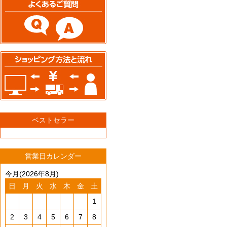
ベストセラー
営業日カレンダー
今月(2026年8月)
日
月
火
水
木
金
土
1
2
3
4
5
6
7
8