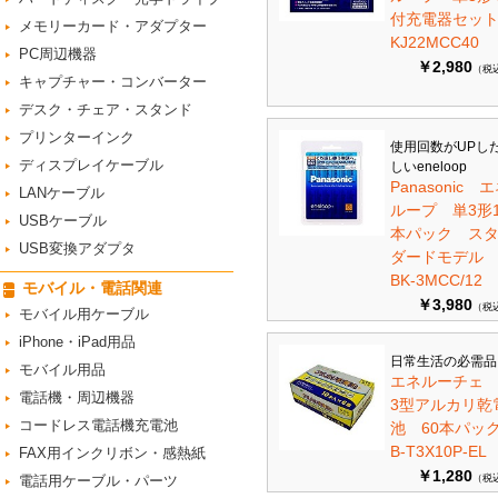
付充電器セット 
メモリーカード・アダプター
KJ22MCC40
PC周辺機器
￥2,980
（税
キャプチャー・コンバーター
デスク・チェア・スタンド
プリンターインク
使用回数がUPし
ディスプレイケーブル
しいeneloop
Panasonic 
LANケーブル
ループ 単3形1
USBケーブル
本パック ス
USB変換アダプタ
ダードモデ
BK-3MCC/12
モバイル・電話関連
￥3,980
（税
モバイル用ケーブル
iPhone・iPad用品
日常生活の必需品
モバイル用品
エネルーチェ
電話機・周辺機器
3型アルカリ乾
コードレス電話機充電池
池 60本パ
B-T3X10P-EL
FAX用インクリボン・感熱紙
￥1,280
電話用ケーブル・パーツ
（税