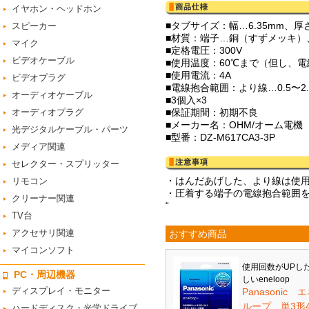
イヤホン・ヘッドホン
■タブサイズ：幅…6.35mm、厚さ
スピーカー
■材質：端子…銅（すずメッキ）
マイク
■定格電圧：300V
ビデオケーブル
■使用温度：60℃まで（但し、
■使用電流：4A
ビデオプラグ
■電線抱合範囲：より線…0.5〜2.
オーディオケーブル
■3個入×3
オーディオプラグ
■保証期間：初期不良
■メーカー名：OHM/オーム電機
光デジタルケーブル・パーツ
■型番：DZ-M617CA3-3P
メディア関連
セレクター・スプリッター
・はんだあげした、より線は使
リモコン
・圧着する端子の電線抱合範囲
クリーナー関連
“
TV台
アクセサリ関連
おすすめ商品
マイコンソフト
使用回数がUPし
PC・周辺機器
しいeneloop
ディスプレイ・モニター
Panasonic 
ループ 単3形
ハードディスク・光学ドライブ