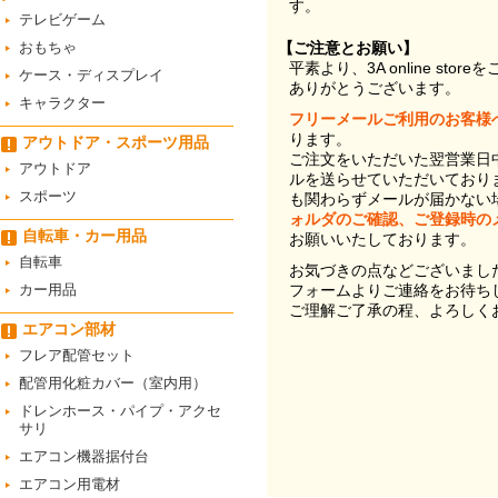
す。
テレビゲーム
おもちゃ
【ご注意とお願い】
平素より、3A online st
ケース・ディスプレイ
ありがとうございます。
キャラクター
フリーメールご利用のお客様
ります。
アウトドア・スポーツ用品
ご注文をいただいた翌営業日
アウトドア
ルを送らせていただいており
スポーツ
も関わらずメールが届かない
ォルダのご確認、ご登録時の
自転車・カー用品
お願いいたしております。
自転車
お気づきの点などございまし
カー用品
フォームよりご連絡をお待ち
ご理解ご了承の程、よろしく
エアコン部材
フレア配管セット
配管用化粧カバー（室内用）
ドレンホース・パイプ・アクセ
サリ
エアコン機器据付台
エアコン用電材