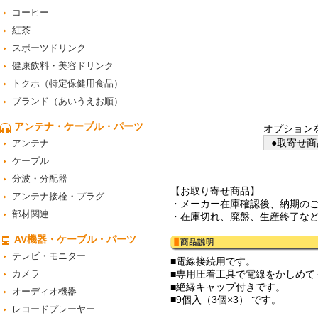
コーヒー
紅茶
スポーツドリンク
健康飲料・美容ドリンク
トクホ（特定保健用食品）
ブランド（あいうえお順）
アンテナ・ケーブル・パーツ
オプション
●取寄せ商
アンテナ
ケーブル
分波・分配器
【お取り寄せ商品】
アンテナ接栓・プラグ
・メーカー在庫確認後、納期の
部材関連
・在庫切れ、廃盤、生産終了な
AV機器・ケーブル・パーツ
テレビ・モニター
■電線接続用です。
カメラ
■専用圧着工具で電線をかしめて
■絶縁キャップ付きです。
オーディオ機器
■9個入（3個×3） です。
レコードプレーヤー