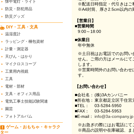
懐中電灯・ライト
※配送日時指定・代引きはご
防災・防犯用品
※A4封筒、厚さ2.5cm以内
防災グッズ
【営業日】
■営業時間
DIY・工具・文具
9:00～18:00
温湿度計
■休業日
ラッピング・梱包資材
年中無休
計量・測定器
※土日祝はお電話でのお問い
天びん・はかり
せん。ご用の方はメールにて
マイクロスコープ
します。
※営業時間外のお問い合わせ
工業用内視鏡
す。
工具
電材・部材
【お問い合わせ】
文具・オフィス用品
■会社名：
(株)3Aカンパニー
■所在地：
東京都足立区千住宮元
電気工事士技能試験関連
■TEL：
03-5284-5950
園芸
■FAX：
03-5284-5953
フォトアルバム
■E-mail：
info@3a-company.jp
※お急ぎの際にはお電話にて
ゲーム・おもちゃ・キャラク
※商品の説明や在庫確認、ま
ター