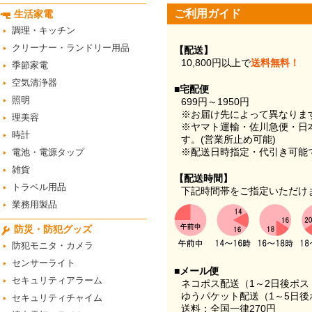
ご利用ガイド
生活家電
調理・キッチン
クリーナー・ランドリー用品
【配送】
10,800円以上で
送料無料！
季節家電
空気清浄器
■宅配便
照明
699円～1950円
※お届け先によって異なりま
理美容
※ヤマト運輸・佐川急便・日
時計
す。(営業所止め可能)
※配送日時指定・代引き可能
電池・電源タップ
雑貨
【配送時間】
トラベル用品
下記時間帯をご指定いただけ
業務用製品
防災・防犯グッズ
防犯モニタ・カメラ
センサーライト
■メール便
セキュリティアラーム
ネコポス配送（1～2日後ポ
ゆうパケット配送（1～5日後
セキュリティチャイム
送料：全国一律270円