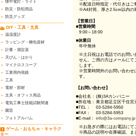
懐中電灯・ライト
※配送日時指定・代引きはご
防災・防犯用品
※A4封筒、厚さ2.5cm以内
防災グッズ
【営業日】
■営業時間
DIY・工具・文具
9:00～18:00
温湿度計
■休業日
ラッピング・梱包資材
年中無休
計量・測定器
※土日祝はお電話でのお問い
天びん・はかり
せん。ご用の方はメールにて
マイクロスコープ
します。
※営業時間外のお問い合わせ
工業用内視鏡
す。
工具
電材・部材
【お問い合わせ】
文具・オフィス用品
■会社名：
(株)3Aカンパニー
■所在地：
東京都足立区千住宮元
電気工事士技能試験関連
■TEL：
03-5284-5950
園芸
■FAX：
03-5284-5953
フォトアルバム
■E-mail：
info@3a-company.jp
※お急ぎの際にはお電話にて
ゲーム・おもちゃ・キャラク
※商品の説明や在庫確認、ま
ター