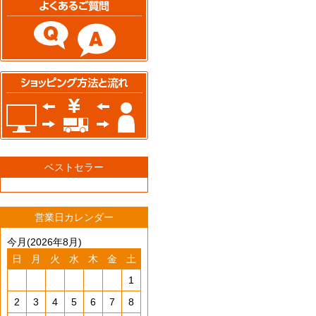
ベストセラー
営業日カレンダー
今月(2026年8月)
日
月
火
水
木
金
土
1
2
3
4
5
6
7
8