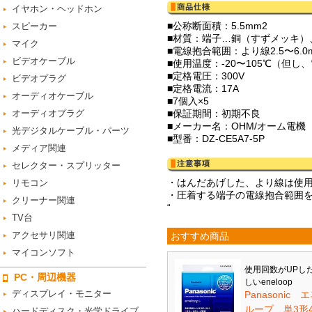
イヤホン・ヘッドホン
■公称断面積：5.5mm2
スピーカー
■材質：端子…銅（すずメッキ）
マイク
■電線抱合範囲：より線2.5〜6.0
ビデオケーブル
■使用温度：-20〜105℃（但
■定格電圧：300V
ビデオプラグ
■定格電流：17A
オーディオケーブル
■7個入×5
オーディオプラグ
■保証期間：初期不良
■メーカー名：OHM/オーム電機
光デジタルケーブル・パーツ
■型番：DZ-CE5A7-5P
メディア関連
セレクター・スプリッター
・はんだあげした、より線は使
リモコン
・圧着する端子の電線抱合範囲
クリーナー関連
“
TV台
アクセサリ関連
おすすめ商品
マイコンソフト
使用回数がUPし
PC・周辺機器
しいeneloop
ディスプレイ・モニター
Panasonic 
ループ 単3形
ハードディスク・光学ドライブ