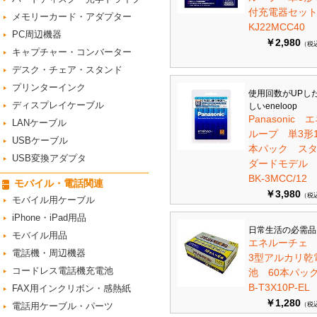
付充電器セット 
メモリーカード・アダプター
KJ22MCC40
PC周辺機器
￥2,980
（税
キャプチャー・コンバーター
デスク・チェア・スタンド
プリンターインク
使用回数がUPし
ディスプレイケーブル
しいeneloop
Panasonic 
LANケーブル
ループ 単3形1
USBケーブル
本パック ス
USB変換アダプタ
ダードモデ
BK-3MCC/12
モバイル・電話関連
￥3,980
（税
モバイル用ケーブル
iPhone・iPad用品
日常生活の必需品
モバイル用品
エネルーチェ
電話機・周辺機器
3型アルカリ乾
コードレス電話機充電池
池 60本パ
B-T3X10P-EL
FAX用インクリボン・感熱紙
￥1,280
電話用ケーブル・パーツ
（税