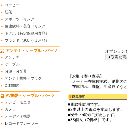
コーヒー
紅茶
スポーツドリンク
健康飲料・美容ドリンク
トクホ（特定保健用食品）
ブランド（あいうえお順）
アンテナ・ケーブル・パーツ
オプション
●取寄せ商
アンテナ
ケーブル
分波・分配器
【お取り寄せ商品】
アンテナ接栓・プラグ
・メーカー在庫確認後、納期の
部材関連
・在庫切れ、廃盤、生産終了な
AV機器・ケーブル・パーツ
テレビ・モニター
■電線接続用です。
カメラ
■2本以上の電線を接続します。
■安全・確実に接続します。
オーディオ機器
■35個入（7個×5）です。
レコードプレーヤー