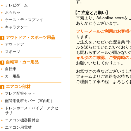
す。
テレビゲーム
おもちゃ
【ご注意とお願い】
平素より、3A online st
ケース・ディスプレイ
ありがとうございます。
キャラクター
フリーメールご利用のお客様
ります。
アウトドア・スポーツ用品
ご注文をいただいた翌営業日
アウトドア
ルを送らせていただいており
スポーツ
も関わらずメールが届かない
ォルダのご確認、ご登録時の
自転車・カー用品
お願いいたしております。
自転車
お気づきの点などございまし
カー用品
フォームよりご連絡をお待ち
ご理解ご了承の程、よろしく
エアコン部材
フレア配管セット
配管用化粧カバー（室内用）
ドレンホース・パイプ・アクセ
サリ
エアコン機器据付台
エアコン用電材