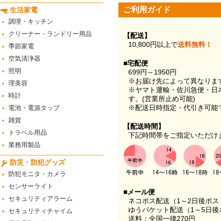
ご利用ガイド
生活家電
調理・キッチン
クリーナー・ランドリー用品
【配送】
10,800円以上で
送料無料！
季節家電
空気清浄器
■宅配便
照明
699円～1950円
※お届け先によって異なりま
理美容
※ヤマト運輸・佐川急便・日
時計
す。(営業所止め可能)
※配送日時指定・代引き可能
電池・電源タップ
雑貨
【配送時間】
トラベル用品
下記時間帯をご指定いただけ
業務用製品
防災・防犯グッズ
防犯モニタ・カメラ
センサーライト
■メール便
セキュリティアラーム
ネコポス配送（1～2日後ポ
ゆうパケット配送（1～5日後
セキュリティチャイム
送料：全国一律270円