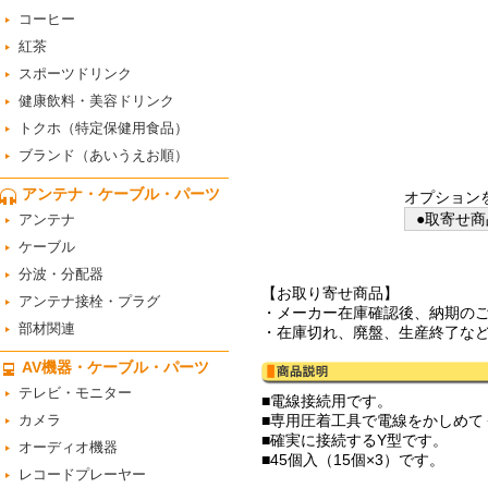
コーヒー
紅茶
スポーツドリンク
健康飲料・美容ドリンク
トクホ（特定保健用食品）
ブランド（あいうえお順）
アンテナ・ケーブル・パーツ
オプション
●取寄せ商
アンテナ
ケーブル
分波・分配器
【お取り寄せ商品】
アンテナ接栓・プラグ
・メーカー在庫確認後、納期の
部材関連
・在庫切れ、廃盤、生産終了な
AV機器・ケーブル・パーツ
テレビ・モニター
■電線接続用です。
カメラ
■専用圧着工具で電線をかしめて
■確実に接続するY型です。
オーディオ機器
■45個入（15個×3）です。
レコードプレーヤー