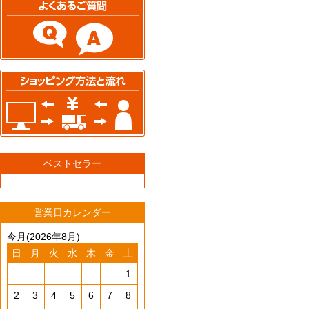
ベストセラー
営業日カレンダー
今月(2026年8月)
日
月
火
水
木
金
土
1
2
3
4
5
6
7
8