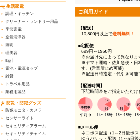
（税
生活家電
ご利用ガイド
調理・キッチン
クリーナー・ランドリー用品
【配送】
季節家電
10,800円以上で
送料無料！
空気清浄器
照明
■宅配便
699円～1950円
理美容
※お届け先によって異なりま
時計
※ヤマト運輸・佐川急便・日
す。(営業所止め可能)
電池・電源タップ
※配送日時指定・代引き可能
雑貨
トラベル用品
【配送時間】
下記時間帯をご指定いただけ
業務用製品
防災・防犯グッズ
防犯モニタ・カメラ
センサーライト
セキュリティアラーム
■メール便
ネコポス配送（1～2日後ポ
セキュリティチャイム
ゆうパケット配送（1～5日後