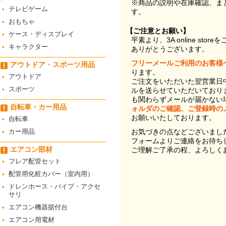
※商品の説明や在庫確認、ま
テレビゲーム
す。
おもちゃ
【ご注意とお願い】
ケース・ディスプレイ
平素より、3A online st
キャラクター
ありがとうございます。
フリーメールご利用のお客様
アウトドア・スポーツ用品
ります。
アウトドア
ご注文をいただいた翌営業日
スポーツ
ルを送らせていただいており
も関わらずメールが届かない
自転車・カー用品
ォルダのご確認、ご登録時の
お願いいたしております。
自転車
カー用品
お気づきの点などございまし
フォームよりご連絡をお待ち
エアコン部材
ご理解ご了承の程、よろしく
フレア配管セット
配管用化粧カバー（室内用）
ドレンホース・パイプ・アクセ
サリ
エアコン機器据付台
エアコン用電材