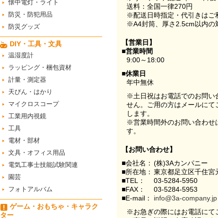
懐中電灯・ライト
送料：全国一律270円
防災・防犯用品
※配送日時指定・代引きはご
※A4封筒、厚さ2.5cm以内
防災グッズ
【営業日】
DIY・工具・文具
■営業時間
温湿度計
9:00～18:00
ラッピング・梱包資材
■休業日
計量・測定器
年中無休
天びん・はかり
※土日祝はお電話でのお問い
マイクロスコープ
せん。ご用の方はメールにて
します。
工業用内視鏡
※営業時間外のお問い合わせ
工具
す。
電材・部材
【お問い合わせ】
文具・オフィス用品
■会社名：
(株)3Aカンパニー
電気工事士技能試験関連
■所在地：
東京都足立区千住宮元
園芸
■TEL：
03-5284-5950
フォトアルバム
■FAX：
03-5284-5953
■E-mail：
info@3a-company.jp
ゲーム・おもちゃ・キャラク
※お急ぎの際にはお電話にて
ター