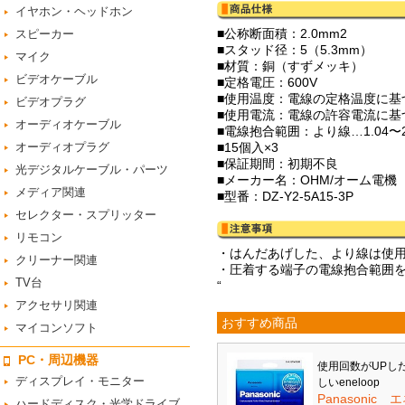
イヤホン・ヘッドホン
■公称断面積：2.0mm2
スピーカー
■スタッド径：5（5.3mm）
マイク
■材質：銅（すずメッキ）
ビデオケーブル
■定格電圧：600V
■使用温度：電線の定格温度に基
ビデオプラグ
■使用電流：電線の許容電流に基
オーディオケーブル
■電線抱合範囲：より線…1.04〜2.
オーディオプラグ
■15個入×3
■保証期間：初期不良
光デジタルケーブル・パーツ
■メーカー名：OHM/オーム電機
メディア関連
■型番：DZ-Y2-5A15-3P
セレクター・スプリッター
リモコン
・はんだあげした、より線は使
クリーナー関連
・圧着する端子の電線抱合範囲
TV台
“
アクセサリ関連
おすすめ商品
マイコンソフト
PC・周辺機器
使用回数がUPし
ディスプレイ・モニター
しいeneloop
Panasonic 
ハードディスク・光学ドライブ