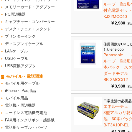
ループ 単3形
メモリーカード・アダプター
付充電器セット 
PC周辺機器
KJ22MCC40
キャプチャー・コンバーター
￥2,980
（税
デスク・チェア・スタンド
プリンターインク
ディスプレイケーブル
使用回数がUPし
しいeneloop
LANケーブル
Panasonic 
USBケーブル
ループ 単3形1
USB変換アダプタ
本パック ス
ダードモデ
モバイル・電話関連
BK-3MCC/12
モバイル用ケーブル
￥3,980
（税
iPhone・iPad用品
モバイル用品
日常生活の必需品
電話機・周辺機器
エネルーチェ
3型アルカリ乾
コードレス電話機充電池
池 60本パ
FAX用インクリボン・感熱紙
B-T3X10P-EL
電話用ケーブル・パーツ
￥1,280