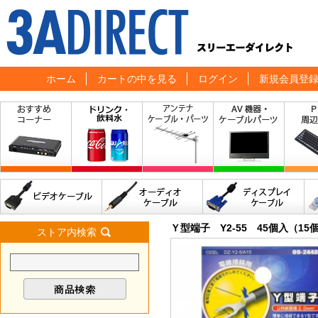
ホーム
カートの中を見る
ログイン
新規会員登
Ｙ型端子 Y2-55 45個入（15個
ストア内検索