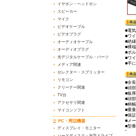
イヤホン・ヘッドホン
スピーカー
マイク
ビデオケーブル
■電
ビデオプラグ
■ワイ
■絶縁
オーディオケーブル
■裸端
オーディオプラグ
■ボル
光デジタルケーブル・パーツ
■ワイ
■手
メディア関連
セレクター・スプリッター
リモコン
■全長
クリーナー関連
■頭部
■板
TV台
■頭部
アクセサリ関連
■柄幅
■重量
マイコンソフト
■保
■メー
PC・周辺機器
■型番
ディスプレイ・モニター
“
ハードディスク・光学ドライブ