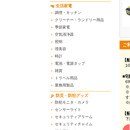
生活家電
調理・キッチン
クリーナー・ランドリー用品
季節家電
空気清浄器
照明
ご
理美容
時計
【
電池・電源タップ
1
雑貨
■宅
トラベル用品
6
業務用製品
※
※
防災・防犯グッズ
す
防犯モニタ・カメラ
※
センサーライト
【
セキュリティアラーム
下
セキュリティチャイム