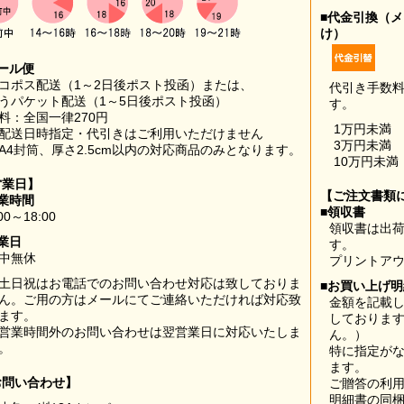
■代金引換（
け）
ール便
コポス配送（1～2日後ポスト投函）または、
代引き手数
うパケット配送（1～5日後ポスト投函）
す。
料：全国一律270円
1万円未満
配送日時指定・代引きはご利用いただけません
3万円未満
A4封筒、厚さ2.5cm以内の対応商品のみとなります。
10万円未満
営業日】
【ご注文書類
業時間
■領収書
00～18:00
領収書は出荷
業日
す。
中無休
プリントア
土日祝はお電話でのお問い合わせ対応は致しておりま
■お買い上げ
ん。ご用の方はメールにてご連絡いただければ対応致
金額を記載
ます。
しておりま
営業時間外のお問い合わせは翌営業日に対応いたしま
ん。）
。
特に指定が
ます。
お問い合わせ】
ご贈答の利
明細書の同