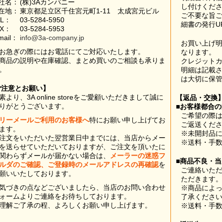
社名：
(株)3Aカンパニー
し付けくだ
在地：
東京都足立区千住宮元町1-11 太成宮元ビル
ご不要な旨
EL：
03-5284-5950
細書の発行U
AX：
03-5284-5953
mail：
info@3a-company.jp
お買い上げ
お急ぎの際にはお電話にてご対応いたします。
なります。
商品の説明や在庫確認、まとめ買いのご相談も承りま
クレジット
。
明細は記載
は大切に保
ご注意とお願い】
素より、3A online storeをご愛顧いただきまして誠に
【返品・交換
りがとうございます。
■お客様都合
ご希望の際は
リーメールご利用のお客様へ
特にお願い申し上げてお
ご返送くだ
ます。
※未開封品
注文をいただいた翌営業日中までには、当店からメー
※送料・手
を送らせていただいておりますが、ご注文を頂いたに
関わらずメールが届かない場合は、
メーラーの迷惑フ
■商品不良・
ルダのご確認、ご登録時のメールアドレスの再確認
を
ご連絡いた
願いいたしております。
ただきます
気づきの点などございましたら、当店のお問い合わせ
※商品によ
ォームよりご連絡をお待ちしております。
了承くださ
理解ご了承の程、よろしくお願い申し上げます。
※送料・手