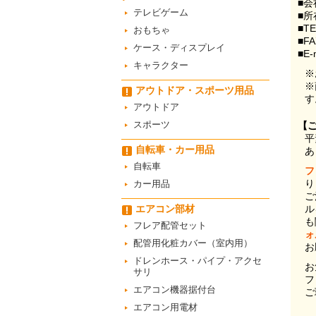
■会
テレビゲーム
■所
■T
おもちゃ
■F
ケース・ディスプレイ
■E-
キャラクター
※
※
アウトドア・スポーツ用品
す
アウトドア
スポーツ
【
平
自転車・カー用品
あ
自転車
フ
り
カー用品
ご
エアコン部材
ル
も
フレア配管セット
ォ
配管用化粧カバー（室内用）
お
ドレンホース・パイプ・アクセ
お
サリ
フ
エアコン機器据付台
ご
エアコン用電材