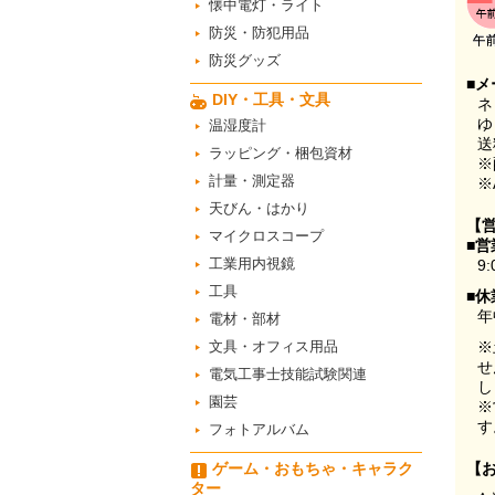
懐中電灯・ライト
防災・防犯用品
防災グッズ
■メ
DIY・工具・文具
ネ
ゆ
温湿度計
送
ラッピング・梱包資材
※
計量・測定器
※
天びん・はかり
【
マイクロスコープ
■営
工業用内視鏡
9:
工具
■休
年
電材・部材
文具・オフィス用品
※
せ
電気工事士技能試験関連
し
園芸
※
す
フォトアルバム
ゲーム・おもちゃ・キャラク
【
ター