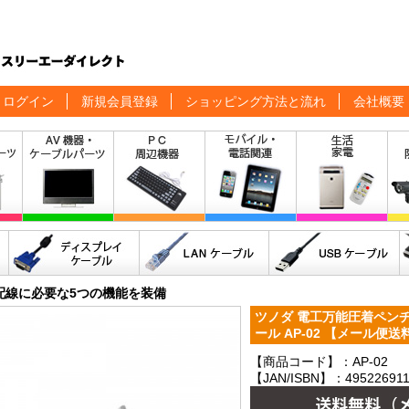
ログイン
新規会員登録
ショッピング方法と流れ
会社概要
配線に必要な5つの機能を装備
ツノダ 電工万能圧着ペンチ 
ール AP-02 【メール便
【商品コード】：AP-02
【JAN/ISBN】：495226911