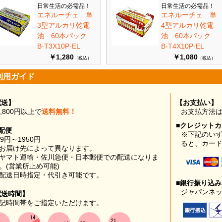
日常生活の必需品！
日常生活の必需品！
エネルーチェ 単
エネルーチェ 単
3型アルカリ乾電
4型アルカリ乾電
池 60本パック
池 60本パック
B-T3X10P-EL
B-T4X10P-EL
￥1,280
￥1,080
（税込）
（税込）
利用ガイド
配送】
【お支払い】
0,800円以上で
送料無料！
お支払方法
■クレジット
配便
※下記のい
99円～1950円
ると、カー
お届け先によって異なります。
ヤマト運輸・佐川急便・日本郵便での配送になりま
。(営業所止め可能)
配送日時指定・代引き可能です。
■銀行振り込
ジャパンネッ
配送時間】
記時間帯をご指定いただけます。