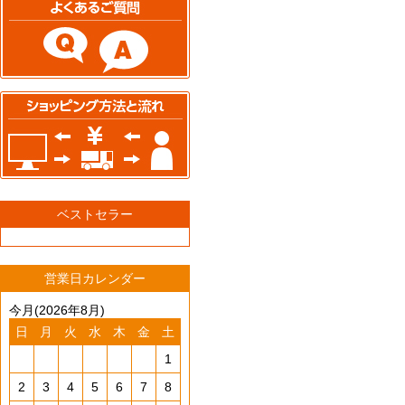
ベストセラー
営業日カレンダー
今月(2026年8月)
日
月
火
水
木
金
土
1
2
3
4
5
6
7
8