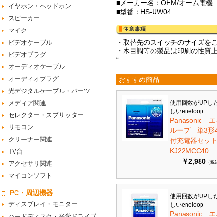
■メーカー名：OHM/オーム電機
イヤホン・ヘッドホン
■型番：HS-UW04
スピーカー
マイク
・取替先のスイッチのサイズを
ビデオケーブル
・木目調等の製品は印刷の性質
ビデオプラグ
“
オーディオケーブル
オーディオプラグ
おすすめ商品
光デジタルケーブル・パーツ
メディア関連
使用回数がUPし
しいeneloop
セレクター・スプリッター
Panasonic 
リモコン
ループ 単3形
クリーナー関連
付充電器セット 
KJ22MCC40
TV台
￥2,980
アクセサリ関連
（税
マイコンソフト
PC・周辺機器
使用回数がUPし
ディスプレイ・モニター
しいeneloop
Panasonic 
ハードディスク・光学ドライブ