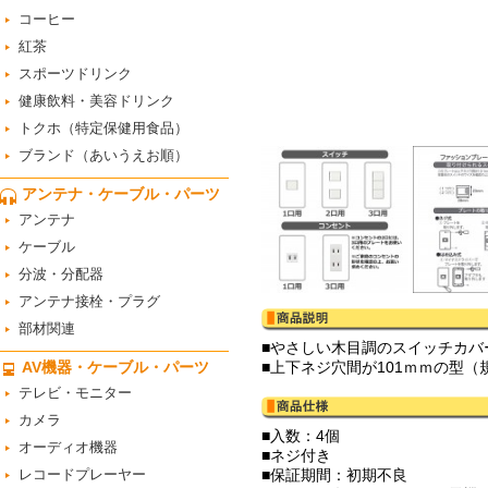
コーヒー
紅茶
スポーツドリンク
健康飲料・美容ドリンク
トクホ（特定保健用食品）
ブランド（あいうえお順）
アンテナ・ケーブル・パーツ
アンテナ
ケーブル
分波・分配器
アンテナ接栓・プラグ
部材関連
■やさしい木目調のスイッチカバ
AV機器・ケーブル・パーツ
■上下ネジ穴間が101ｍｍの型
テレビ・モニター
カメラ
■入数：4個
オーディオ機器
■ネジ付き
レコードプレーヤー
■保証期間：初期不良