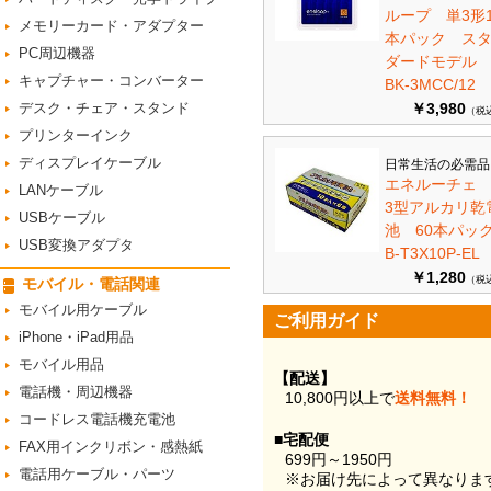
ループ 単3形1
メモリーカード・アダプター
本パック ス
PC周辺機器
ダードモデ
キャプチャー・コンバーター
BK-3MCC/12
デスク・チェア・スタンド
￥3,980
（税
プリンターインク
ディスプレイケーブル
日常生活の必需品
エネルーチェ
LANケーブル
3型アルカリ乾
USBケーブル
池 60本パ
USB変換アダプタ
B-T3X10P-EL
￥1,280
（税
モバイル・電話関連
モバイル用ケーブル
ご利用ガイド
iPhone・iPad用品
モバイル用品
【配送】
電話機・周辺機器
10,800円以上で
送料無料！
コードレス電話機充電池
■宅配便
FAX用インクリボン・感熱紙
699円～1950円
電話用ケーブル・パーツ
※お届け先によって異なりま