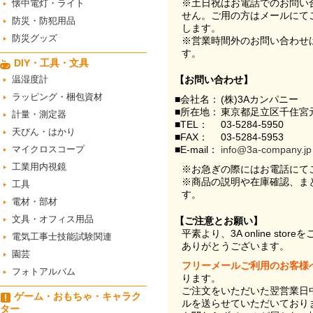
※土日祝はお電話でのお問い
懐中電灯・ライト
せん。ご用の方はメールにて
防災・防犯用品
します。
防災グッズ
※営業時間外のお問い合わせ
す。
DIY・工具・文具
温湿度計
【お問い合わせ】
ラッピング・梱包資材
■会社名：
(株)3Aカンパニー
■所在地：
東京都足立区千住宮元
計量・測定器
■TEL：
03-5284-5950
天びん・はかり
■FAX：
03-5284-5953
マイクロスコープ
■E-mail：
info@3a-company.jp
工業用内視鏡
※お急ぎの際にはお電話にて
※商品の説明や在庫確認、ま
工具
す。
電材・部材
文具・オフィス用品
【ご注意とお願い】
平素より、3A online st
電気工事士技能試験関連
ありがとうございます。
園芸
フリーメールご利用のお客様
フォトアルバム
ります。
ご注文をいただいた翌営業日
ゲーム・おもちゃ・キャラク
ルを送らせていただいており
ター