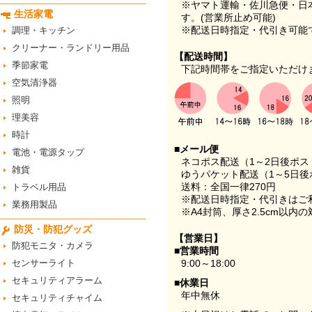
※ヤマト運輸・佐川急便・日
生活家電
す。(営業所止め可能)
※配送日時指定・代引き可能
調理・キッチン
クリーナー・ランドリー用品
【配送時間】
季節家電
下記時間帯をご指定いただけ
空気清浄器
照明
理美容
時計
■メール便
電池・電源タップ
ネコポス配送（1～2日後ポ
雑貨
ゆうパケット配送（1～5日後
送料：全国一律270円
トラベル用品
※配送日時指定・代引きはご
業務用製品
※A4封筒、厚さ2.5cm以内
防災・防犯グッズ
【営業日】
防犯モニタ・カメラ
■営業時間
センサーライト
9:00～18:00
セキュリティアラーム
■休業日
年中無休
セキュリティチャイム