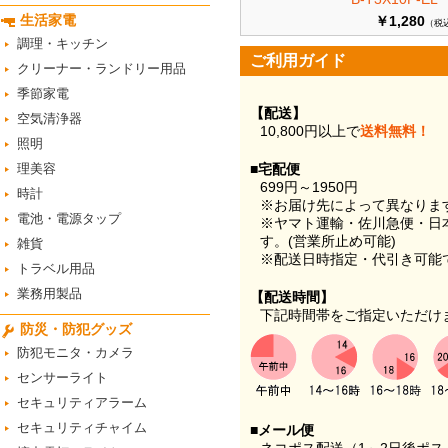
生活家電
￥1,280
（税
調理・キッチン
ご利用ガイド
クリーナー・ランドリー用品
季節家電
【配送】
空気清浄器
10,800円以上で
送料無料！
照明
理美容
■宅配便
699円～1950円
時計
※お届け先によって異なりま
電池・電源タップ
※ヤマト運輸・佐川急便・日
す。(営業所止め可能)
雑貨
※配送日時指定・代引き可能
トラベル用品
業務用製品
【配送時間】
下記時間帯をご指定いただけ
防災・防犯グッズ
防犯モニタ・カメラ
センサーライト
セキュリティアラーム
セキュリティチャイム
■メール便