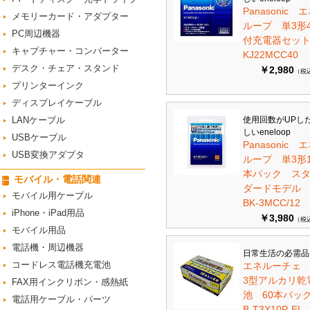
Panasonic 
メモリーカード・アダプター
ループ 単3形
PC周辺機器
付充電器セット 
キャプチャー・コンバーター
KJ22MCC40
デスク・チェア・スタンド
￥2,980
（税
プリンターインク
ディスプレイケーブル
LANケーブル
使用回数がUPし
しいeneloop
USBケーブル
Panasonic 
USB変換アダプタ
ループ 単3形1
本パック ス
モバイル・電話関連
ダードモデ
モバイル用ケーブル
BK-3MCC/12
iPhone・iPad用品
￥3,980
（税
モバイル用品
電話機・周辺機器
日常生活の必需品
コードレス電話機充電池
エネルーチェ
3型アルカリ乾
FAX用インクリボン・感熱紙
池 60本パ
電話用ケーブル・パーツ
B-T3X10P-EL