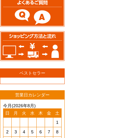
ベストセラー
営業日カレンダー
今月(2026年8月)
日
月
火
水
木
金
土
1
2
3
4
5
6
7
8