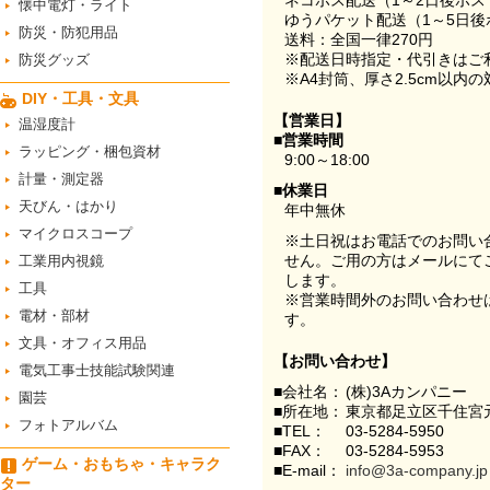
ネコポス配送（1～2日後ポ
懐中電灯・ライト
ゆうパケット配送（1～5日後
防災・防犯用品
送料：全国一律270円
※配送日時指定・代引きはご
防災グッズ
※A4封筒、厚さ2.5cm以内
DIY・工具・文具
【営業日】
温湿度計
■営業時間
ラッピング・梱包資材
9:00～18:00
計量・測定器
■休業日
天びん・はかり
年中無休
マイクロスコープ
※土日祝はお電話でのお問い
せん。ご用の方はメールにて
工業用内視鏡
します。
工具
※営業時間外のお問い合わせ
電材・部材
す。
文具・オフィス用品
【お問い合わせ】
電気工事士技能試験関連
■会社名：
(株)3Aカンパニー
園芸
■所在地：
東京都足立区千住宮元
フォトアルバム
■TEL：
03-5284-5950
■FAX：
03-5284-5953
ゲーム・おもちゃ・キャラク
■E-mail：
info@3a-company.jp
ター