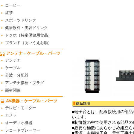
コーヒー
紅茶
スポーツドリンク
健康飲料・美容ドリンク
トクホ（特定保健用食品）
ブランド（あいうえお順）
アンテナ・ケーブル・パーツ
アンテナ
ケーブル
分波・分配器
アンテナ接栓・プラグ
部材関連
AV機器・ケーブル・パーツ
テレビ・モニター
■端子台とは、配線接続用の部
カメラ
います。
■制御盤の中で使用される部品
オーディオ機器
■必要な極数にあらかじめ組立ら
レコードプレーヤー
■電源、中継端子台、電気工事士