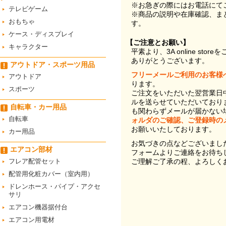
※お急ぎの際にはお電話にて
テレビゲーム
※商品の説明や在庫確認、ま
おもちゃ
す。
ケース・ディスプレイ
【ご注意とお願い】
キャラクター
平素より、3A online st
ありがとうございます。
アウトドア・スポーツ用品
フリーメールご利用のお客様
アウトドア
ります。
スポーツ
ご注文をいただいた翌営業日
ルを送らせていただいており
自転車・カー用品
も関わらずメールが届かない
自転車
ォルダのご確認、ご登録時の
お願いいたしております。
カー用品
お気づきの点などございまし
エアコン部材
フォームよりご連絡をお待ち
フレア配管セット
ご理解ご了承の程、よろしく
配管用化粧カバー（室内用）
ドレンホース・パイプ・アクセ
サリ
エアコン機器据付台
エアコン用電材