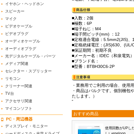
イヤホン・ヘッドホン
スピーカー
■入数：2個
マイク
■極数：6P
ビデオケーブル
■端子ねじ：M4
ビデオプラグ
■端子間ピッチ(mm) ：12
■定格適合電線：5.5mm2(JIS)、18
オーディオケーブル
■定格絶縁電圧：(JIS)630、(UL/CS
オーディオプラグ
■保証期間：初期不良
■メーカー名：IDEC（和泉電気
光デジタルケーブル・パーツ
■ブランド名：
メディア関連
■型番：BTBH30C6-2P
セレクター・スプリッター
リモコン
・業務用でご利用の場合、使用
クリーナー関連
・商品はバルクです。個別梱包
TV台
たします。）
アクセサリ関連
“
マイコンソフト
おすすめ商品
PC・周辺機器
ディスプレイ・モニター
使用回数がUPし
ハードディスク・光学ドライブ
しいeneloop