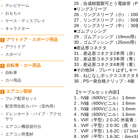
25．合成樹脂製可とう電線管（PF
テレビゲーム
■リングスリーブ
おもちゃ
26．リングスリーブ（小）：10
27．リングスリーブ（小）：50
ケース・ディスプレイ
28．リングスリーブ（中）：30
キャラクター
■ゴムブッシング
29．ゴムブッシング（19mm用）
アウトドア・スポーツ用品
30．ゴムブッシング（25mm用
アウトドア
■差込形コネクタ
31．差込形コネクタ2本用（赤）
スポーツ
32．差込形コネクタ3本用（青）
33．差込形コネクタ4本用（黄）
自転車・カー用品
■その他34．プレートはずしキー
自転車
35．ねじなしボックスコネクタ E
カー用品
36．PS一発合格クリップ：4個
エアコン部材
【ケーブルセット内容】
1．IV線（600Vビニル） 1.6mm
フレア配管セット
2．IV線（600Vビニル） 1.6mm
配管用化粧カバー（室内用）
3．IV線（600Vビニル） 1.6mm
ドレンホース・パイプ・アクセ
4．IV線（600Vビニル） 1.6mm
サリ
5．VVF（平型）2.0-2C 外装青：
6．VVF（平型）2.0-3C（黒・白
エアコン機器据付台
7．VVF（平型）1.6-2C：17.5m
エアコン用電材
8．VVF（平型）1.6-3C ：6m×3