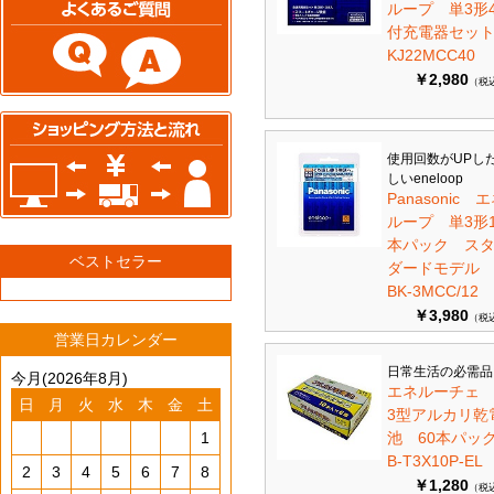
ループ 単3形
付充電器セット 
KJ22MCC40
￥2,980
（税
使用回数がUPし
しいeneloop
Panasonic 
ループ 単3形1
本パック ス
ベストセラー
ダードモデ
BK-3MCC/12
￥3,980
（税
営業日カレンダー
日常生活の必需品
今月(2026年8月)
エネルーチェ
日
月
火
水
木
金
土
3型アルカリ乾
1
池 60本パ
B-T3X10P-EL
2
3
4
5
6
7
8
￥1,280
（税