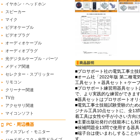
イヤホン・ヘッドホン
スピーカー
マイク
ビデオケーブル
ビデオプラグ
オーディオケーブル
オーディオプラグ
光デジタルケーブル・パーツ
メディア関連
■プロサポート社の電気工事士技
セレクター・スプリッター
■オーム社「2022年版 第二
リモコン
工具セット＋器具セット＋ケーブ
■プロサポート練習用器具セッ
クリーナー関連
で、より実践的な練習ができま
TV台
■器具セットはプロサポートオリ
■電気工事士技能試験受験のた
アクセサリ関連
ジナル工具10点セットに、全1
マイコンソフト
着工具は女性や手が小さい方向
■主要出版社発行の技能本にも対
PC・周辺機器
■候補問題全13問で使用する器
ディスプレイ・モニター
■端子台は使いまわしすることが
す。
ハードディスク・光学ドライブ