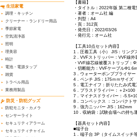
【書籍】
生活家電
・タイトル：2022年版 第二種
・著者：オーム社 編
調理・キッチン
・判型：A4
クリーナー・ランドリー用品
・頁：312頁
季節家電
・発売日：2022/03/26
・発行元：オーム社
空気清浄器
照明
【工具10点セット内容】
理美容
1．圧着工具（小） JIS：リング
2．VVFストリッパー：VVF線外装
時計
・VVF線芯線被覆ストリップ：Φ1.
電池・電源タップ
・切断能力：VVFケーブルΦ1.6mm
3．ウォーターポンププライヤー 
雑貨
4．ペンチ JIS：175ｍｍサイズ
トラベル用品
5．電工ナイフ：折りたたみ式電
業務用製品
6．プラスドライバー：＋2×100
7．マイナスドライバー：-5.5×1
防災・防犯グッズ
8．コンベックス ：コンパクトサ
9．強力ニッパー JIS：162mm
防犯モニタ・カメラ
10．収納袋：試験会場への持ち
センサーライト
セキュリティアラーム
【器具セット内容】
■端子台
セキュリティチャイム
1．端子台 3P（タイムスイッチ等の