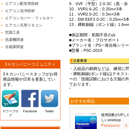
エアコン配管用部材
9．VVF（平型）2.0-3C（黒・赤
10．VVR1.6-2C：0.25m×3本
エアコン洗浄部材
11．VVR2.0-2C：0.3m×3本
エアコンカバー・フィルター
12．EM-EEF2.0-2C：0.25m×3
13．裸軟銅線（ボンド線）1.6mm
エアコン汎用リモコン
空調工具
■保証期間：初期不良のみ
洗濯機関連
■メーカー名：プロサポート
■ブランド名：PS一発合格シリ
冷蔵庫関連
■型番：PSC-2019
3Ａカンパニーコミュニティ
・入組品の銘柄などは、練習に
・裸軟銅線(ボンド線)はテキス
3Ａカンパニースタッフがお得
ーの「技能試験における欠陥の
商品情報や日常を更新してい
ております。
ます。
“
おすすめ商品
ヤフーブロ
Facebook
Twitter
使用回数がUPし
グ
しいeneloop
Panasonic 