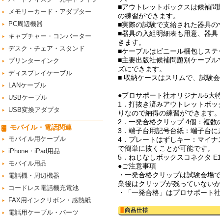
■アウトレットボックスは候補
メモリーカード・アダプター
の練習ができます。
PC周辺機器
■実際の試験で支給された器具の
■器具の入組明細表も用意、器
キャプチャー・コンバーター
きます。
デスク・チェア・スタンド
■ケーブルはビニール梱包しステ
■主要出版社候補問題別ケーブ
プリンターインク
ズにできます。
ディスプレイケーブル
■ 収納ケースはスリムで、試験
LANケーブル
●プロサポート社オリジナル5大
USBケーブル
1．打抜き済みアウトレットボ
USB変換アダプタ
りなので納得の練習ができます
2．一発合格クリップ 4個：複
モバイル・電話関連
3．端子台用記号台紙：端子台に
モバイル用ケーブル
4．プレートはずしキー：マイ
で簡単に抜くことが可能です。
iPhone・iPad用品
5．ねじなしボックスコネクタ E
モバイル用品
●ご注意事項
・一発合格クリップは試験会場
電話機・周辺機器
業後はクリップが残っていない
コードレス電話機充電池
・「一発合格」はプロサポート
FAX用インクリボン・感熱紙
電話用ケーブル・パーツ