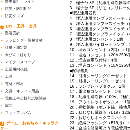
懐中電灯・ライト
2．端子台 5P（配線用遮断器等の代
3．端子台 6P（リモコンリレーの代
防災・防犯用品
■埋込連用器具
防災グッズ
4．埋込連用タンブラスイッチ：
5．埋込連用タンブラスイッチ（
DIY・工具・文具
6．埋込連用タンブラスイッチ（
温湿度計
7．埋込連用タンブラスイッチ（
8．埋込連用コンセント：1個
ラッピング・梱包資材
9．埋込連用パイロットランプ：
計量・測定器
10．埋込コンセント（2口）：1
天びん・はかり
11．埋込コンセント（20A 250
12．埋込連用取付枠：4個
マイクロスコープ
13．埋込コンセント（15A 12
工業用内視鏡
■配線器具
14．引掛シーリングローゼット
工具
15．引掛シーリングローゼット
電材・部材
16．ランプレセプタクル：1個
文具・オフィス用品
17．露出形コンセント：1個
18．配線用遮断器（100V、2極
電気工事士技能試験関連
19．アウトレットボックス ：1
園芸
20．裸軟銅線（ボンド線）接地
21．ねじなし電線管（E19）120
フォトアルバム
22．ねじなしボックスコネクタ（
23．絶縁ブッシング（E19用）：
ゲーム・おもちゃ・キャラク
24．合成樹脂製可とう電線管用ボ
ター