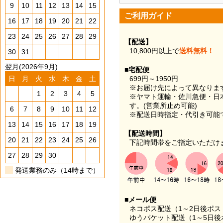
9
10
11
12
13
14
15
ご利用ガイド
16
17
18
19
20
21
22
23
24
25
26
27
28
29
【配送】
10,800円以上で
送料無料！
30
31
翌月(2026年9月)
■宅配便
日
月
火
水
木
金
土
699円～1950円
※お届け先によって異なりま
1
2
3
4
5
※ヤマト運輸・佐川急便・日
す。(営業所止め可能)
6
7
8
9
10
11
12
※配送日時指定・代引き可能
13
14
15
16
17
18
19
【配送時間】
20
21
22
23
24
25
26
下記時間帯をご指定いただけ
27
28
29
30
発送業務のみ（14時まで）
■メール便
ネコポス配送（1～2日後ポ
ゆうパケット配送（1～5日後