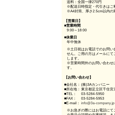
送料：全国一律270円
※配送日時指定・代引きはご
※A4封筒、厚さ2.5cm以内
【営業日】
■営業時間
9:00～18:00
■休業日
年中無休
※土日祝はお電話でのお問い
せん。ご用の方はメールにて
します。
※営業時間外のお問い合わせ
す。
【お問い合わせ】
■会社名：
(株)3Aカンパニー
■所在地：
東京都足立区千住宮元
■TEL：
03-5284-5950
■FAX：
03-5284-5953
■E-mail：
info@3a-company.jp
※お急ぎの際にはお電話にて
※商品の説明や在庫確認、ま