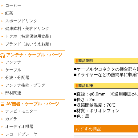
コーヒー
紅茶
スポーツドリンク
健康飲料・美容ドリンク
トクホ（特定保健用食品）
ブランド（あいうえお順）
アンテナ・ケーブル・パーツ
アンテナ
■ケーブルやコネクタの接合部を
ケーブル
■ドライヤーなどの熱簡単に収縮
分波・分配器
アンテナ接栓・プラグ
部材関連
■直径：φ8.0mm ※適用範囲φ4.
■長さ：2m
AV機器・ケーブル・パーツ
■収縮開始温度：70℃
■材質：ポリオレフィン
テレビ・モニター
■色：黒
カメラ
オーディオ機器
おすすめ商品
レコードプレーヤー