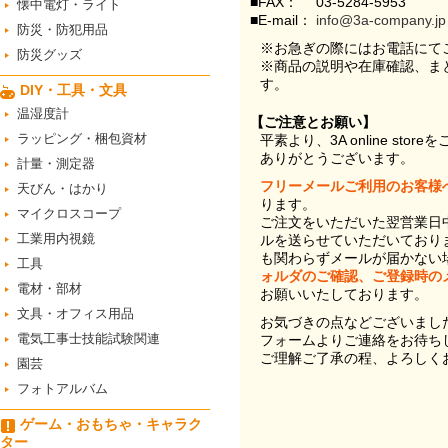
■FAX：
03-5284-5953
懐中電灯・ライト
■E-mail：
info@3a-company.jp
防災・防犯用品
※お急ぎの際にはお電話にて
防災グッズ
※商品の説明や在庫確認、ま
す。
DIY・工具・文具
温湿度計
【ご注意とお願い】
ラッピング・梱包資材
平素より、3A online st
ありがとうございます。
計量・測定器
フリーメールご利用のお客様
天びん・はかり
ります。
マイクロスコープ
ご注文をいただいた翌営業日
工業用内視鏡
ルを送らせていただいており
も関わらずメールが届かない
工具
ォルダのご確認、ご登録時の
電材・部材
お願いいたしております。
文具・オフィス用品
お気づきの点などございまし
電気工事士技能試験関連
フォームよりご連絡をお待ち
ご理解ご了承の程、よろしく
園芸
フォトアルバム
ゲーム・おもちゃ・キャラク
ター