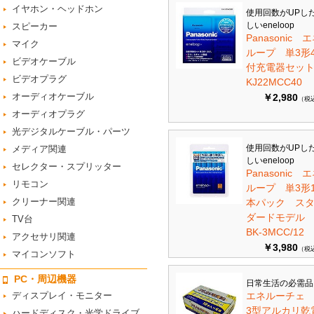
イヤホン・ヘッドホン
使用回数がUPし
しいeneloop
スピーカー
Panasonic 
マイク
ループ 単3形
ビデオケーブル
付充電器セット 
ビデオプラグ
KJ22MCC40
オーディオケーブル
￥2,980
（税
オーディオプラグ
光デジタルケーブル・パーツ
使用回数がUPし
メディア関連
しいeneloop
セレクター・スプリッター
Panasonic 
リモコン
ループ 単3形1
クリーナー関連
本パック ス
ダードモデ
TV台
BK-3MCC/12
アクセサリ関連
￥3,980
（税
マイコンソフト
PC・周辺機器
日常生活の必需品
ディスプレイ・モニター
エネルーチェ
3型アルカリ乾
ハードディスク・光学ドライブ