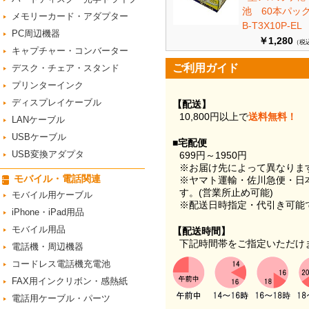
池 60本パ
メモリーカード・アダプター
B-T3X10P-EL
PC周辺機器
￥1,280
（税
キャプチャー・コンバーター
ご利用ガイド
デスク・チェア・スタンド
プリンターインク
ディスプレイケーブル
【配送】
10,800円以上で
送料無料！
LANケーブル
USBケーブル
■宅配便
USB変換アダプタ
699円～1950円
※お届け先によって異なりま
モバイル・電話関連
※ヤマト運輸・佐川急便・日
す。(営業所止め可能)
モバイル用ケーブル
※配送日時指定・代引き可能
iPhone・iPad用品
モバイル用品
【配送時間】
下記時間帯をご指定いただけ
電話機・周辺機器
コードレス電話機充電池
FAX用インクリボン・感熱紙
電話用ケーブル・パーツ