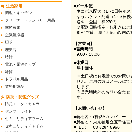
生活家電
■メール便
ネコポス配送（1～2日後ポ
調理・キッチン
ゆうパケット配送（1～5日後
クリーナー・ランドリー用品
送料：全国一律270円
※配送日時指定・代引きはご
季節家電
※A4封筒、厚さ2.5cm以内
空気清浄器
照明
【営業日】
■営業時間
理美容
9:00～18:00
時計
■休業日
電池・電源タップ
年中無休
雑貨
※土日祝はお電話でのお問い
トラベル用品
せん。ご用の方はメールにて
業務用製品
します。
※営業時間外のお問い合わせ
防災・防犯グッズ
す。
防犯モニタ・カメラ
【お問い合わせ】
センサーライト
■会社名：
(株)3Aカンパニー
セキュリティアラーム
■所在地：
東京都足立区千住宮元
セキュリティチャイム
■TEL：
03-5284-5950