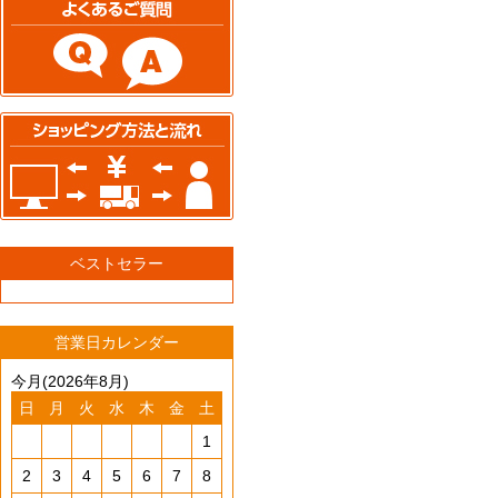
ベストセラー
営業日カレンダー
今月(2026年8月)
日
月
火
水
木
金
土
1
2
3
4
5
6
7
8