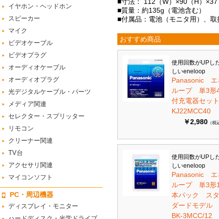
■寸法： 112（W）×90（H）×3
イヤホン・ヘッドホン
■質量：約135g（電池含む）
スピーカー
■付属品：電池（モニタ用）、取
マイク
おすすめ商品
ビデオケーブル
ビデオプラグ
使用回数がUPし
オーディオケーブル
しいeneloop
オーディオプラグ
Panasonic 
ループ 単3形
光デジタルケーブル・パーツ
付充電器セット 
メディア関連
KJ22MCC40
セレクター・スプリッター
￥2,980
（税
リモコン
クリーナー関連
TV台
使用回数がUPし
アクセサリ関連
しいeneloop
Panasonic 
マイコンソフト
ループ 単3形1
PC・周辺機器
本パック ス
ダードモデ
ディスプレイ・モニター
BK-3MCC/12
ハードディスク・光学ドライブ