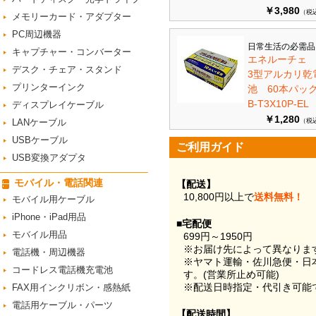
￥3,980
（税
メモリーカード・アダプター
PC周辺機器
日常生活の必需品
キャプチャー・コンバーター
エネルーチェ
デスク・チェア・スタンド
3型アルカリ乾
プリンターインク
池 60本パ
B-T3X10P-EL
ディスプレイケーブル
￥1,280
LANケーブル
（税
USBケーブル
ご利用ガイド
USB変換アダプタ
モバイル・電話関連
【配送】
10,800円以上で
送料無料！
モバイル用ケーブル
iPhone・iPad用品
■宅配便
モバイル用品
699円～1950円
※お届け先によって異なりま
電話機・周辺機器
※ヤマト運輸・佐川急便・日
コードレス電話機充電池
す。(営業所止め可能)
※配送日時指定・代引き可能
FAX用インクリボン・感熱紙
電話用ケーブル・パーツ
【配送時間】