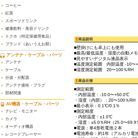
コーヒー
紅茶
スポーツドリンク
健康飲料・美容ドリンク
トクホ（特定保健用食品）
ブランド（あいうえお順）
■壁掛けにも卓上にも使用
■最高/最低温度・湿度の自動メ
アンテナ・ケーブル・パーツ
■見やすいデジタル液晶表示
アンテナ
■温度測定範囲 内部温度 -10〜+
■湿度測定範囲 20〜100％RH
ケーブル
分波・分配器
アンテナ接栓・プラグ
■測定範囲
部材関連
・内部温度：-10.0〜+50.0℃
・湿度（内部）：20〜100％RH
AV機器・ケーブル・パーツ
■最小表示：0.1℃/0.1％
テレビ・モニター
■測定精度
・内部温度：±1.0℃
カメラ
・湿度：±5.0％RH（25.0〜69.9
オーディオ機器
■電源：単4形乾電池２本
■電池寿命：約1年（アルカリ電
レコードプレーヤー