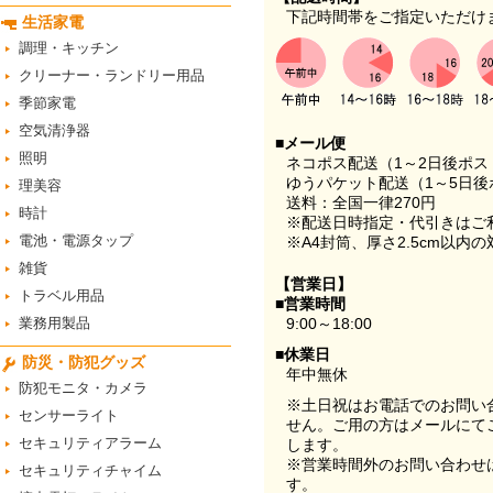
下記時間帯をご指定いただけ
生活家電
調理・キッチン
クリーナー・ランドリー用品
季節家電
空気清浄器
■メール便
照明
ネコポス配送（1～2日後ポ
ゆうパケット配送（1～5日後
理美容
送料：全国一律270円
時計
※配送日時指定・代引きはご
電池・電源タップ
※A4封筒、厚さ2.5cm以内
雑貨
【営業日】
トラベル用品
■営業時間
業務用製品
9:00～18:00
■休業日
防災・防犯グッズ
年中無休
防犯モニタ・カメラ
※土日祝はお電話でのお問い
センサーライト
せん。ご用の方はメールにて
セキュリティアラーム
します。
※営業時間外のお問い合わせ
セキュリティチャイム
す。