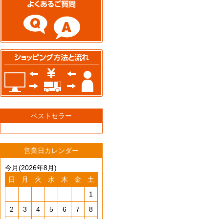
ベストセラー
営業日カレンダー
今月(2026年8月)
日
月
火
水
木
金
土
1
2
3
4
5
6
7
8