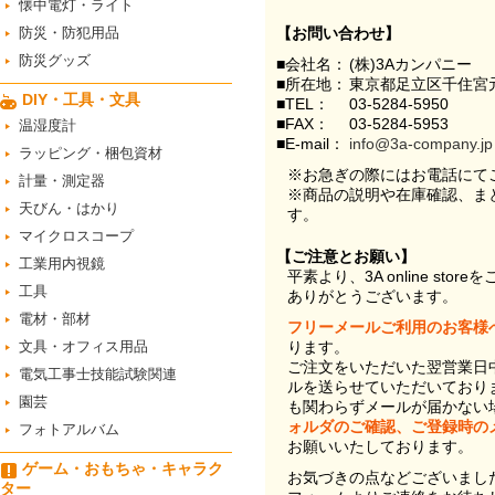
懐中電灯・ライト
防災・防犯用品
【お問い合わせ】
防災グッズ
■会社名：
(株)3Aカンパニー
■所在地：
東京都足立区千住宮元
DIY・工具・文具
■TEL：
03-5284-5950
■FAX：
03-5284-5953
温湿度計
■E-mail：
info@3a-company.jp
ラッピング・梱包資材
※お急ぎの際にはお電話にて
計量・測定器
※商品の説明や在庫確認、ま
天びん・はかり
す。
マイクロスコープ
【ご注意とお願い】
工業用内視鏡
平素より、3A online st
工具
ありがとうございます。
電材・部材
フリーメールご利用のお客様
文具・オフィス用品
ります。
ご注文をいただいた翌営業日
電気工事士技能試験関連
ルを送らせていただいており
園芸
も関わらずメールが届かない
ォルダのご確認、ご登録時の
フォトアルバム
お願いいたしております。
ゲーム・おもちゃ・キャラク
お気づきの点などございまし
ター