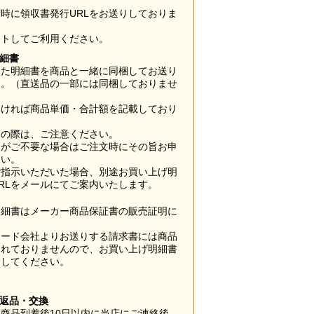
時に領収書発行URLをお送りしておりま
ウトしてご利用ください。
明細書
した明細書を商品と一緒に同梱してお送り
す。（直送品の一部には同梱しておりませ
なければ商品単価・合計額を記載しており
用の際は、ご注意ください。
梱がご不要な場合はご注文時にその旨お申
さい。
ご指示いただいた場合、別途お買い上げ明
RLをメールにてご案内いたします。
明細書はメーカー商品保証書の販売証明に
カード会社よりお送りする請求書には商品
されておりませんので、お買い上げ明細書
管してください。
】
の返品・交換
商品到着後10日以内に当店にご連絡後、