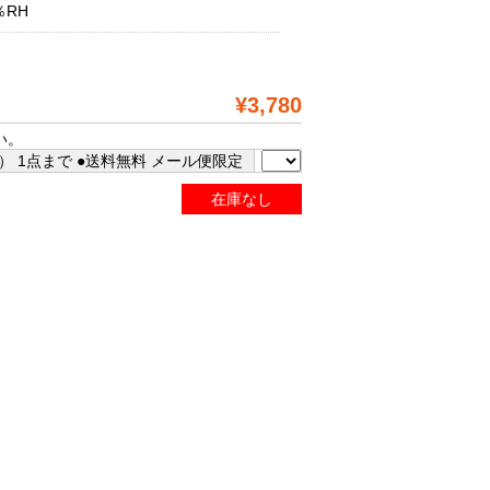
％RH
¥3,780
い。
 1点まで ●送料無料 メール便限定
在庫なし