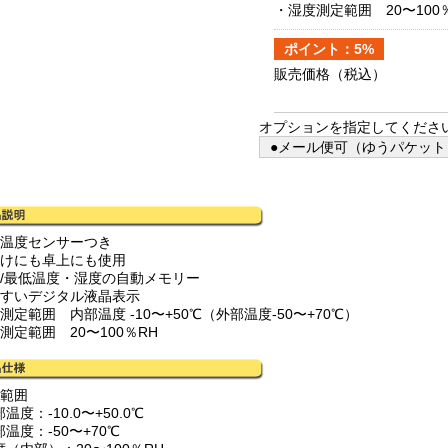
・湿度測定範囲 20〜100
ポイント：5%
販売価格
（税込）
オプションを指定してくださ
●メール便可（ゆうパケット）
部温度センサーつき
掛けにも卓上にも使用
高/最低温度・湿度の自動メモリー
やすいデジタル液晶表示
測定範囲 内部温度 -10〜+50℃（外部温度-50〜+70℃）
測定範囲 20〜100％RH
定範囲
温度：-10.0〜+50.0℃
温度：-50〜+70℃