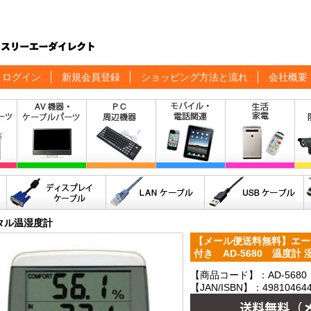
ログイン
新規会員登録
ショッピング方法と流れ
会社概要
タル温湿度計
【メール便送料無料】エー
付き AD-5680 温度計 
【商品コード】：AD-5680
【JAN/ISBN】：498104644