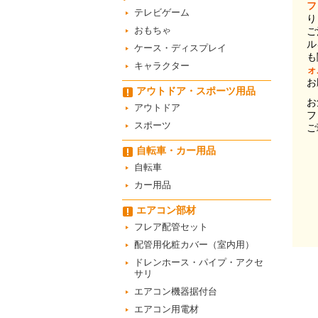
フ
テレビゲーム
り
おもちゃ
ご
ル
ケース・ディスプレイ
も
キャラクター
ォ
お
アウトドア・スポーツ用品
お
アウトドア
フ
スポーツ
ご
自転車・カー用品
自転車
カー用品
エアコン部材
フレア配管セット
配管用化粧カバー（室内用）
ドレンホース・パイプ・アクセ
サリ
エアコン機器据付台
エアコン用電材