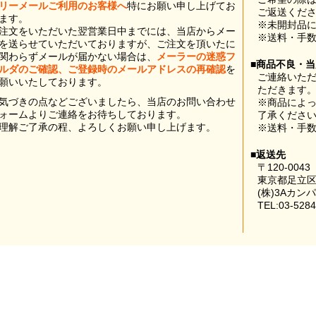
リーメールご利用のお客様へ
特にお願い申し上げてお
ご返送くだ
ます。
※未開封品
注文をいただいた翌営業日中までには、当店からメー
※送料・手
を送らせていただいておりますが、ご注文を頂いたに
関わらずメールが届かない場合は、
メーラーの迷惑フ
■商品不良・
ルダのご確認、ご登録時のメールアドレスの再確認
を
ご連絡いた
願いいたしております。
ただきます
気づきの点などございましたら、当店のお問い合わせ
※商品によ
ォームよりご連絡をお待ちしております。
了承くださ
理解ご了承の程、よろしくお願い申し上げます。
※送料・手
■返送先
〒120-0043
東京都足立区
(株)3Aカン
TEL:03-5284