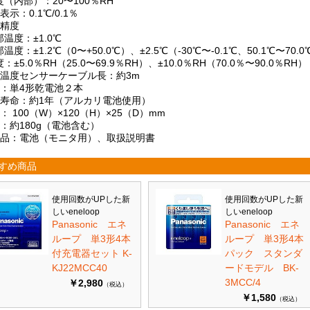
（内部）：20〜100％RH
表示：0.1℃/0.1％
定精度
温度：±1.0℃
温度：±1.2℃（0〜+50.0℃）、±2.5℃（-30℃〜-0.1℃、50.1℃〜70.0
：±5.0％RH（25.0〜69.9％RH）、±10.0％RH（70.0％〜90.0％RH）
部温度センサーケーブル長：約3m
源：単4形乾電池２本
池寿命：約1年（アルカリ電池使用）
： 100（W）×120（H）×25（D）mm
：約180g（電池含む）
属品：電池（モニタ用）、取扱説明書
すめ商品
使用回数がUPした新
使用回数がUPした新
しいeneloop
しいeneloop
Panasonic エネ
Panasonic エネ
ループ 単3形4本
ループ 単3形4本
付充電器セット K-
パック スタンダ
KJ22MCC40
ードモデル BK-
3MCC/4
￥2,980
（税込）
￥1,580
（税込）