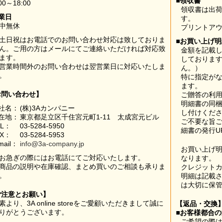
■領収書
00～18:00
領収書は出荷
業日
す。
中無休
プリントア
土日祝はお電話でのお問い合わせ対応は致しておりま
■お買い上げ
ん。ご用の方はメールにてご連絡いただければ対応致
金額を記載
ます。
しておりま
営業時間外のお問い合わせは翌営業日に対応いたしま
ん。）
。
特に指定が
ます。
お問い合わせ】
ご贈答の利
明細書の同
社名：
(株)3Aカンパニー
し付けくだ
在地：
東京都足立区千住宮元町1-11 太成宮元ビル
ご不要な旨
EL：
03-5284-5950
細書の発行U
AX：
03-5284-5953
mail：
info@3a-company.jp
お買い上げ
お急ぎの際にはお電話にてご対応いたします。
なります。
商品の説明や在庫確認、まとめ買いのご相談も承りま
クレジット
。
明細は記載
は大切に保
ご注意とお願い】
素より、3A online storeをご愛顧いただきまして誠に
【返品・交換
りがとうございます。
■お客様都合
ご希望の際は