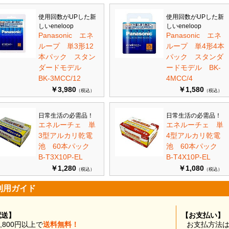
使用回数がUPした新
使用回数がUPした新
しいeneloop
しいeneloop
Panasonic エネ
Panasonic エネ
ループ 単3形12
ループ 単4形4本
本パック スタン
パック スタンダ
ダードモデル
ードモデル BK-
BK-3MCC/12
4MCC/4
￥3,980
￥1,580
（税込）
（税込）
日常生活の必需品！
日常生活の必需品！
エネルーチェ 単
エネルーチェ 単
3型アルカリ乾電
4型アルカリ乾電
池 60本パック
池 60本パック
B-T3X10P-EL
B-T4X10P-EL
￥1,280
￥1,080
（税込）
（税込）
利用ガイド
配送】
【お支払い】
0,800円以上で
送料無料！
お支払方法