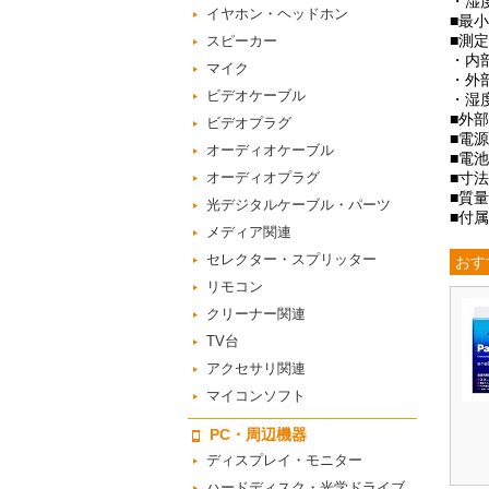
・湿度
イヤホン・ヘッドホン
■最小
■測
スピーカー
・内部
マイク
・外部
ビデオケーブル
・湿度
■外
ビデオプラグ
■電
オーディオケーブル
■電
オーディオプラグ
■寸法
■質量
光デジタルケーブル・パーツ
■付
メディア関連
セレクター・スプリッター
おす
リモコン
クリーナー関連
TV台
アクセサリ関連
マイコンソフト
PC・周辺機器
ディスプレイ・モニター
ハードディスク・光学ドライブ