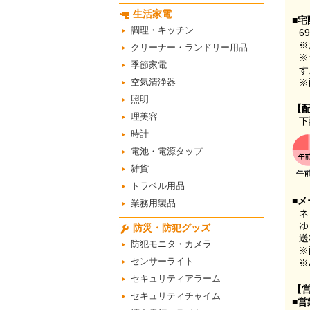
生活家電
■宅
調理・キッチン
6
※
クリーナー・ランドリー用品
※
季節家電
す
空気清浄器
※
照明
【
理美容
下
時計
電池・電源タップ
雑貨
トラベル用品
■メ
業務用製品
ネ
ゆ
防災・防犯グッズ
送
防犯モニタ・カメラ
※
センサーライト
※
セキュリティアラーム
【
セキュリティチャイム
■営