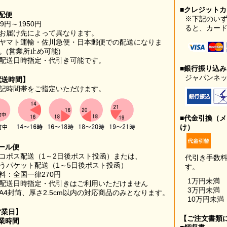
■クレジット
配便
※下記のい
99円～1950円
ると、カー
お届け先によって異なります。
ヤマト運輸・佐川急便・日本郵便での配送になりま
。(営業所止め可能)
配送日時指定・代引き可能です。
■銀行振り込
ジャパンネッ
配送時間】
記時間帯をご指定いただけます。
■代金引換（
け）
ール便
コポス配送（1～2日後ポスト投函）または、
代引き手数
うパケット配送（1～5日後ポスト投函）
す。
料：全国一律270円
1万円未満
配送日時指定・代引きはご利用いただけません
3万円未満
A4封筒、厚さ2.5cm以内の対応商品のみとなります。
10万円未満
営業日】
【ご注文書類
業時間