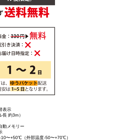
替表示
長 約3m）
自動メモリー
示
0〜+50℃（外部温度-50〜+70℃）