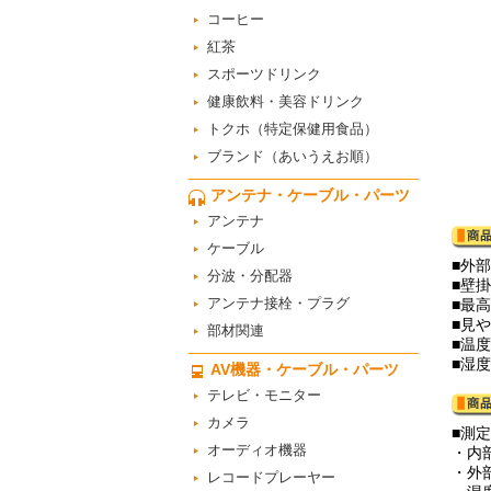
コーヒー
紅茶
スポーツドリンク
健康飲料・美容ドリンク
トクホ（特定保健用食品）
ブランド（あいうえお順）
アンテナ・ケーブル・パーツ
アンテナ
ケーブル
■外
分波・分配器
■壁
アンテナ接栓・プラグ
■最
■見
部材関連
■温度
■湿度
AV機器・ケーブル・パーツ
テレビ・モニター
カメラ
■測
オーディオ機器
・内部
・外部
レコードプレーヤー