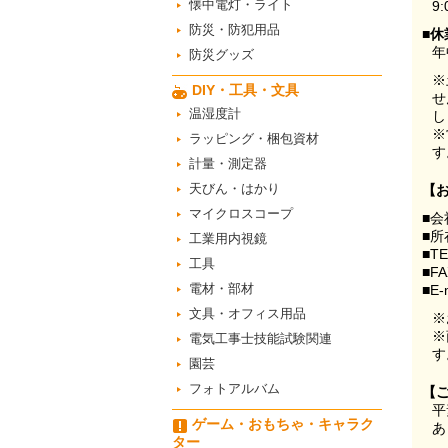
懐中電灯・ライト
9:
防災・防犯用品
■休
年
防災グッズ
※
DIY・工具・文具
せ
温湿度計
し
※
ラッピング・梱包資材
す
計量・測定器
天びん・はかり
【
マイクロスコープ
■会
■所
工業用内視鏡
■T
工具
■F
電材・部材
■E-
文具・オフィス用品
※
※
電気工事士技能試験関連
す
園芸
フォトアルバム
【
平
ゲーム・おもちゃ・キャラク
あ
ター