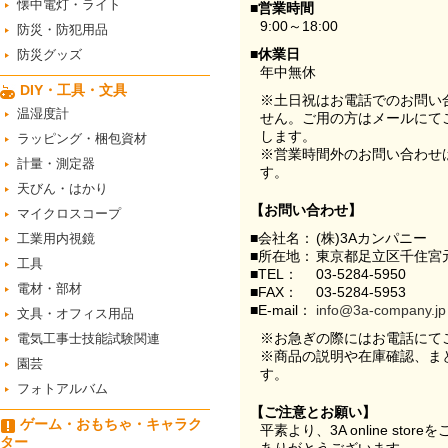
懐中電灯・ライト
■営業時間
9:00～18:00
防災・防犯用品
■休業日
防災グッズ
年中無休
DIY・工具・文具
※土日祝はお電話でのお問い
温湿度計
せん。ご用の方はメールにて
します。
ラッピング・梱包資材
※営業時間外のお問い合わせ
計量・測定器
す。
天びん・はかり
【お問い合わせ】
マイクロスコープ
■会社名：
(株)3Aカンパニー
工業用内視鏡
■所在地：
東京都足立区千住宮元
工具
■TEL：
03-5284-5950
電材・部材
■FAX：
03-5284-5953
■E-mail：
info@3a-company.jp
文具・オフィス用品
※お急ぎの際にはお電話にて
電気工事士技能試験関連
※商品の説明や在庫確認、ま
園芸
す。
フォトアルバム
【ご注意とお願い】
ゲーム・おもちゃ・キャラク
平素より、3A online st
ター