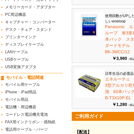
メモリーカード・アダプター
PC周辺機器
使用回数がUPし
しいeneloop
キャプチャー・コンバーター
Panasonic 
デスク・チェア・スタンド
ループ 単3形1
プリンターインク
本パック ス
ディスプレイケーブル
ダードモデ
BK-3MCC/12
LANケーブル
￥3,980
USBケーブル
（税
USB変換アダプタ
日常生活の必需品
モバイル・電話関連
エネルーチェ
モバイル用ケーブル
3型アルカリ乾
池 60本パ
iPhone・iPad用品
B-T3X10P-EL
モバイル用品
￥1,280
（税
電話機・周辺機器
コードレス電話機充電池
ご利用ガイド
FAX用インクリボン・感熱紙
電話用ケーブル・パーツ
【配送】