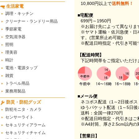
10,800円以上で
送料無料！
生活家電
調理・キッチン
■宅配便
699円～1950円
クリーナー・ランドリー用品
※お届け先によって異なりま
季節家電
※ヤマト運輸・佐川急便・日
空気清浄器
す。(営業所止め可能)
※配送日時指定・代引き可能
照明
理美容
【配送時間】
時計
下記時間帯をご指定いただけ
電池・電源タップ
雑貨
トラベル用品
業務用製品
■メール便
ネコポス配送（1～2日後ポ
防災・防犯グッズ
ゆうパケット配送（1～5日後
防犯モニタ・カメラ
送料：全国一律270円
センサーライト
※配送日時指定・代引きはご
※A4封筒、厚さ2.5cm以内
セキュリティアラーム
セキュリティチャイム
【営業日】