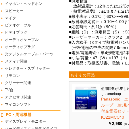
■測定精度
イヤホン・ヘッドホン
・放射温度計：±2％または±2℃の
スピーカー
・熱電対温度計：±1％または±
■最小表示：0.1℃（-60℃〜+99
マイク
■放射率設定範囲：0.10〜1.00
ビデオケーブル
■応答時間：約1秒（90％）
■距離（D）：測定範囲（S）：5
ビデオプラグ
■レーザーマーカー：クラス2（JIS
オーディオケーブル
■入力端子（Kタイプ熱電対セン
オーディオプラグ
（平板電極の中央の間隔7.9mm
■電源/電池寿命：単4形乾電池2
光デジタルケーブル・パーツ
■寸法/質量：47（W）×197（H）
メディア関連
■付属品：取扱説明書、電池（モ
セレクター・スプリッター
おすすめ商品
リモコン
クリーナー関連
使用回数がUPし
TV台
しいeneloop
アクセサリ関連
Panasonic 
マイコンソフト
ループ 単3形
付充電器セット 
PC・周辺機器
KJ22MCC40
ディスプレイ・モニター
￥2,980
（税
ハードディスク・光学ドライブ