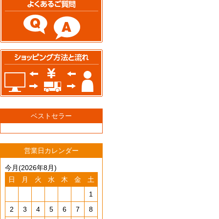
ベストセラー
営業日カレンダー
今月(2026年8月)
日
月
火
水
木
金
土
1
2
3
4
5
6
7
8