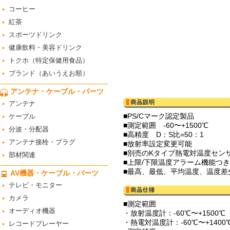
コーヒー
紅茶
スポーツドリンク
健康飲料・美容ドリンク
トクホ（特定保健用食品）
ブランド（あいうえお順）
アンテナ・ケーブル・パーツ
アンテナ
■PS/Cマーク認定製品
ケーブル
■測定範囲 -60〜+1500℃
分波・分配器
■高精度 D：S比=50：1
アンテナ接栓・プラグ
■放射率設定変更可能
■別売のKタイプ熱電対温度センサー使用可
部材関連
■上限/下限温度アラーム機能つき
■最高、最低、平均温度、温度差
AV機器・ケーブル・パーツ
テレビ・モニター
カメラ
■測定範囲
オーディオ機器
・放射温度計：-60℃〜+1500℃
・熱電対温度計：-60℃〜+140
レコードプレーヤー