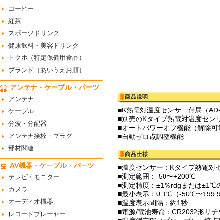
コーヒー
紅茶
スポーツドリンク
健康飲料・美容ドリンク
トクホ（特定保健用食品）
ブランド（あいうえお順）
アンテナ・ケーブル・パーツ
アンテナ
■K熱電対温度センサー付属（AD-
ケーブル
■別売のKタイプ熱電対温度センサー使用可
分波・分配器
■オートパワーオフ機能（解除可
アンテナ接栓・プラグ
■自動ゼロ点調整機能
部材関連
AV機器・ケーブル・パーツ
■温度センサー：Kタイプ熱電対
■測定範囲：-50〜+200℃
テレビ・モニター
■測定精度：±1％rdgまたは±
カメラ
■最小表示：0.1℃（-50℃〜199
オーディオ機器
■温度表示間隔：約1秒
■電源/電池寿命：CR2032形リ
レコードプレーヤー