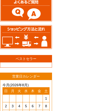
ベストセラー
営業日カレンダー
今月(2026年8月)
日
月
火
水
木
金
土
1
2
3
4
5
6
7
8