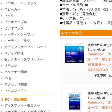
■温度測定部（プローブ）：接点
イヤホン・ヘッドホン
■ケーブル長約1m
■寸法：42（W）×78（H）×21
スピーカー
■質量：40g（電池含む）
マイク
■ケース色：ブルー
ビデオケーブル
■付属品：電池（モニタ用）、取扱
ビデオプラグ
おすすめ商品
オーディオケーブル
オーディオプラグ
使用回数がUPし
光デジタルケーブル・パーツ
しいeneloop
メディア関連
Panasonic 
ループ 単3形
セレクター・スプリッター
付充電器セット 
リモコン
KJ22MCC40
クリーナー関連
￥2,980
（税
TV台
アクセサリ関連
マイコンソフト
使用回数がUPし
しいeneloop
PC・周辺機器
Panasonic 
ディスプレイ・モニター
ループ 単3形1
ハードディスク・光学ドライブ