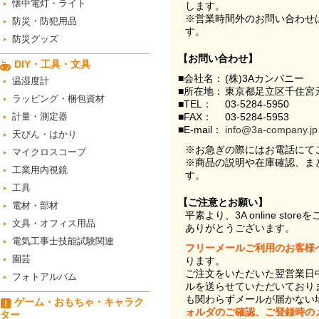
懐中電灯・ライト
します。
※営業時間外のお問い合わせ
防災・防犯用品
す。
防災グッズ
【お問い合わせ】
DIY・工具・文具
■会社名：
(株)3Aカンパニー
温湿度計
■所在地：
東京都足立区千住宮元
ラッピング・梱包資材
■TEL：
03-5284-5950
計量・測定器
■FAX：
03-5284-5953
■E-mail：
info@3a-company.jp
天びん・はかり
※お急ぎの際にはお電話にて
マイクロスコープ
※商品の説明や在庫確認、ま
工業用内視鏡
す。
工具
【ご注意とお願い】
電材・部材
平素より、3A online st
文具・オフィス用品
ありがとうございます。
電気工事士技能試験関連
フリーメールご利用のお客様
園芸
ります。
ご注文をいただいた翌営業日
フォトアルバム
ルを送らせていただいており
も関わらずメールが届かない
ゲーム・おもちゃ・キャラク
ォルダのご確認、ご登録時の
ター