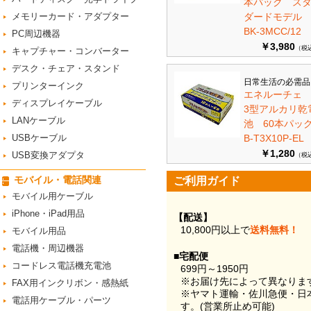
本パック ス
メモリーカード・アダプター
ダードモデ
BK-3MCC/12
PC周辺機器
￥3,980
（税
キャプチャー・コンバーター
デスク・チェア・スタンド
日常生活の必需品
プリンターインク
エネルーチェ
ディスプレイケーブル
3型アルカリ乾
LANケーブル
池 60本パ
USBケーブル
B-T3X10P-EL
￥1,280
USB変換アダプタ
（税
モバイル・電話関連
ご利用ガイド
モバイル用ケーブル
iPhone・iPad用品
【配送】
10,800円以上で
送料無料！
モバイル用品
電話機・周辺機器
■宅配便
コードレス電話機充電池
699円～1950円
※お届け先によって異なりま
FAX用インクリボン・感熱紙
※ヤマト運輸・佐川急便・日
電話用ケーブル・パーツ
す。(営業所止め可能)