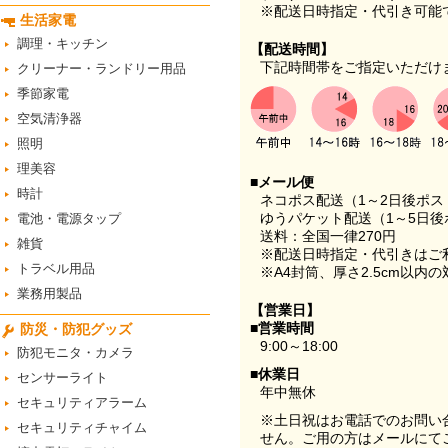
※配送日時指定・代引き可能
生活家電
調理・キッチン
【配送時間】
下記時間帯をご指定いただけ
クリーナー・ランドリー用品
季節家電
空気清浄器
照明
理美容
■メール便
時計
ネコポス配送（1～2日後ポ
ゆうパケット配送（1～5日後
電池・電源タップ
送料：全国一律270円
雑貨
※配送日時指定・代引きはご
トラベル用品
※A4封筒、厚さ2.5cm以内
業務用製品
【営業日】
■営業時間
防災・防犯グッズ
9:00～18:00
防犯モニタ・カメラ
■休業日
センサーライト
年中無休
セキュリティアラーム
※土日祝はお電話でのお問い
セキュリティチャイム
せん。ご用の方はメールにて