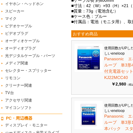
■ケーブル長 約600mm
イヤホン・ヘッドホン
■寸法：42（W）×93（H）×2
■質量：73g（電池含む）
スピーカー
■ケース色：ブルー
マイク
■付属品：電池（モニタ用）、取
ビデオケーブル
ビデオプラグ
おすすめ商品
オーディオケーブル
オーディオプラグ
使用回数がUPし
しいeneloop
光デジタルケーブル・パーツ
Panasonic 
メディア関連
ループ 単3形
セレクター・スプリッター
付充電器セット 
KJ22MCC40
リモコン
￥2,980
クリーナー関連
（税
TV台
アクセサリ関連
使用回数がUPし
マイコンソフト
しいeneloop
Panasonic 
PC・周辺機器
ループ 単3形1
ディスプレイ・モニター
本パック ス
ハードディスク・光学ドライブ