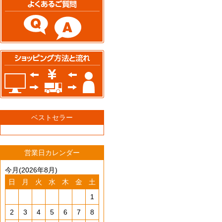
ベストセラー
営業日カレンダー
今月(2026年8月)
日
月
火
水
木
金
土
1
2
3
4
5
6
7
8