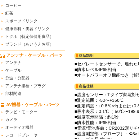
コーヒー
紅茶
スポーツドリンク
健康飲料・美容ドリンク
トクホ（特定保健用食品）
ブランド（あいうえお順）
アンテナ・ケーブル・パーツ
アンテナ
■セパレートセンサーで、離れた
■防水レベルIP65相当
ケーブル
■オートパワーオフ機能つき（解
分波・分配器
アンテナ接栓・プラグ
部材関連
■温度センサー：Tタイプ熱電対
■測定範囲：-50〜+350℃
AV機器・ケーブル・パーツ
■測定精度：±0.8％rdgまたは±
■最小表示：0.1℃（-50℃〜199
テレビ・モニター
■温度表示間隔：約1秒
カメラ
■防水性能：IP65相当
オーディオ機器
■電源/電池寿命：CR2032形リ
■温度測定部（プローブ）：Φ3×L
レコードプレーヤー