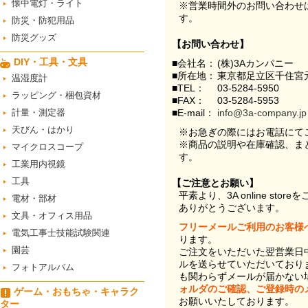
懐中電灯・ライト
※営業時間外のお問い合わせ
す。
防災・防犯用品
防災グッズ
【お問い合わせ】
DIY・工具・文具
■会社名：
(株)3Aカンパニー
■所在地：
東京都足立区千住宮元
温湿度計
■TEL：
03-5284-5950
ラッピング・梱包資材
■FAX：
03-5284-5953
計量・測定器
■E-mail：
info@3a-company.jp
天びん・はかり
※お急ぎの際にはお電話にて
※商品の説明や在庫確認、ま
マイクロスコープ
す。
工業用内視鏡
工具
【ご注意とお願い】
平素より、3A online st
電材・部材
ありがとうございます。
文具・オフィス用品
フリーメールご利用のお客様
電気工事士技能試験関連
ります。
園芸
ご注文をいただいた翌営業日
ルを送らせていただいており
フォトアルバム
も関わらずメールが届かない
ォルダのご確認、ご登録時の
ゲーム・おもちゃ・キャラク
お願いいたしております。
ター