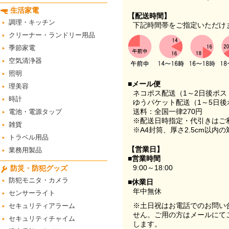
生活家電
【配送時間】
調理・キッチン
下記時間帯をご指定いただけ
クリーナー・ランドリー用品
季節家電
空気清浄器
照明
■メール便
理美容
ネコポス配送（1～2日後ポ
時計
ゆうパケット配送（1～5日後
送料：全国一律270円
電池・電源タップ
※配送日時指定・代引きはご
雑貨
※A4封筒、厚さ2.5cm以内
トラベル用品
【営業日】
業務用製品
■営業時間
9:00～18:00
防災・防犯グッズ
防犯モニタ・カメラ
■休業日
年中無休
センサーライト
※土日祝はお電話でのお問い
セキュリティアラーム
せん。ご用の方はメールにて
セキュリティチャイム
します。