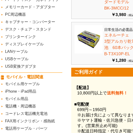
ダードモデ
メモリーカード・アダプター
BK-3MCC/12
PC周辺機器
￥3,980
（税
キャプチャー・コンバーター
デスク・チェア・スタンド
日常生活の必需品
エネルーチェ
プリンターインク
3型アルカリ乾
ディスプレイケーブル
池 60本パ
LANケーブル
B-T3X10P-EL
USBケーブル
￥1,280
（税
USB変換アダプタ
ご利用ガイド
モバイル・電話関連
モバイル用ケーブル
【配送】
iPhone・iPad用品
10,800円以上で
送料無料！
モバイル用品
■宅配便
電話機・周辺機器
699円～1950円
コードレス電話機充電池
※お届け先によって異なりま
※ヤマト運輸・佐川急便・日
FAX用インクリボン・感熱紙
す。(営業所止め可能)
電話用ケーブル・パーツ
※配送日時指定・代引き可能