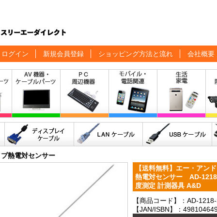
ログイン
新規会員登録
ショッピング方法と流れ
会社概要
イプ熱電対センサー
【送料無料】エー・アンド
熱電対センサー AD-121
度測定 計測器具 A&D
【商品コード】：AD-1218-
【JAN/ISBN】：498104649