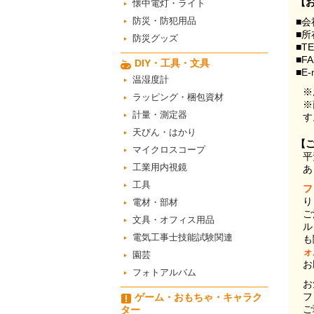
【
懐中電灯・ライト
防災・防犯用品
■会
■所
防災グッズ
■T
■F
DIY・工具・文具
■E-
温湿度計
※
ラッピング・梱包資材
※
計量・測定器
す
天びん・はかり
【
マイクロスコープ
平
工業用内視鏡
あ
工具
フ
り
電材・部材
ご
文具・オフィス用品
ル
電気工事士技能試験関連
も
ォ
園芸
お
フォトアルバム
お
フ
ゲーム・おもちゃ・キャラク
ご
ター