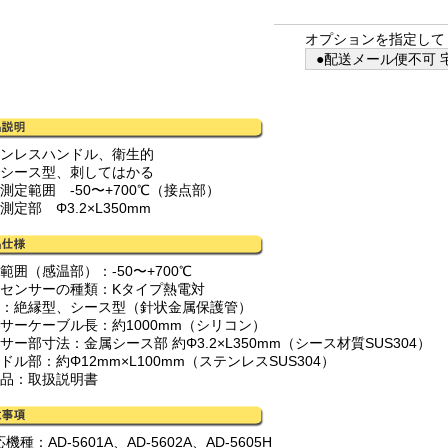
オプションを指定して
●配送メール便不可 宅
テンレスハンドル、衛生的
状シース型、刺してはかる
測定範囲 -50〜+700℃（接点部）
測定部 Φ3.2×L350mm
範囲（感温部）：-50〜+700℃
度センサーの種類：Kタイプ熱電対
造：絶縁型、シース型（針状金属保護管）
ンサーケーブル長：約1000mm（シリコン）
サー部寸法：金属シース部 約Φ3.2×L350mm（シース材質SUS304）
ドル部：約Φ12mm×L100mm（ステンレスSUS304）
属品：取扱説明書
機種：AD-5601A、AD-5602A、AD-5605H