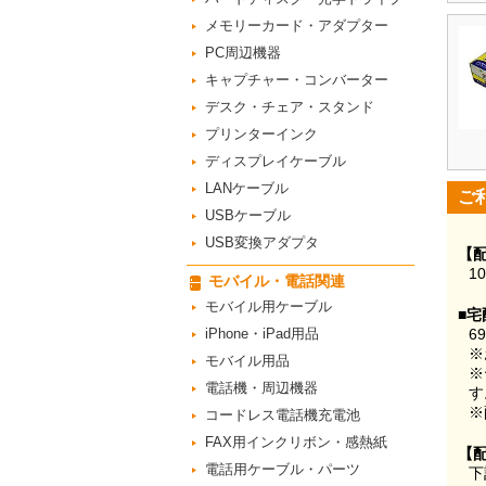
メモリーカード・アダプター
PC周辺機器
キャプチャー・コンバーター
デスク・チェア・スタンド
プリンターインク
ディスプレイケーブル
LANケーブル
ご
USBケーブル
USB変換アダプタ
【
1
モバイル・電話関連
モバイル用ケーブル
■宅
iPhone・iPad用品
6
※
モバイル用品
※
電話機・周辺機器
す
※
コードレス電話機充電池
FAX用インクリボン・感熱紙
【
電話用ケーブル・パーツ
下