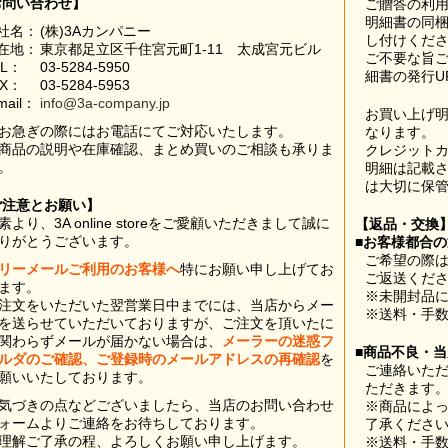
お問い合わせ】
ご贈答の利
明細書の同
社名：
(株)3Aカンパニー
し付けくだ
在地：
東京都足立区千住宮元町1-11 太成宮元ビル
ご不要な旨
EL：
03-5284-5950
細書の発行U
AX：
03-5284-5953
mail：
info@3a-company.jp
お買い上げ
お急ぎの際にはお電話にてご対応いたします。
なります。
商品の説明や在庫確認、まとめ買いのご相談も承りま
クレジット
。
明細は記載
は大切に保
ご注意とお願い】
素より、3A online storeをご愛顧いただきまして誠に
【返品・交換
りがとうございます。
■お客様都合
ご希望の際は
リーメールご利用のお客様へ
特にお願い申し上げてお
ご返送くだ
ます。
※未開封品
注文をいただいた翌営業日中までには、当店からメー
※送料・手
を送らせていただいておりますが、ご注文を頂いたに
関わらずメールが届かない場合は、
メーラーの迷惑フ
■商品不良・
ルダのご確認、ご登録時のメールアドレスの再確認
を
ご連絡いた
願いいたしております。
ただきます
気づきの点などございましたら、当店のお問い合わせ
※商品によ
ォームよりご連絡をお待ちしております。
了承くださ
理解ご了承の程、よろしくお願い申し上げます。
※送料・手