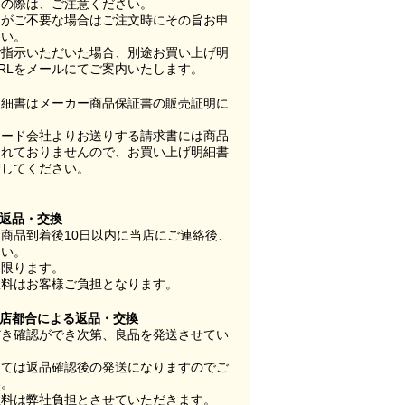
用の際は、ご注意ください。
梱がご不要な場合はご注文時にその旨お申
さい。
ご指示いただいた場合、別途お買い上げ明
RLをメールにてご案内いたします。
明細書はメーカー商品保証書の販売証明に
カード会社よりお送りする請求書には商品
されておりませんので、お買い上げ明細書
管してください。
】
の返品・交換
商品到着後10日以内に当店にご連絡後、
さい。
に限ります。
数料はお客様ご負担となります。
当店都合による返品・交換
だき確認ができ次第、良品を発送させてい
。
っては返品確認後の発送になりますのでご
い。
数料は弊社負担とさせていただきます。