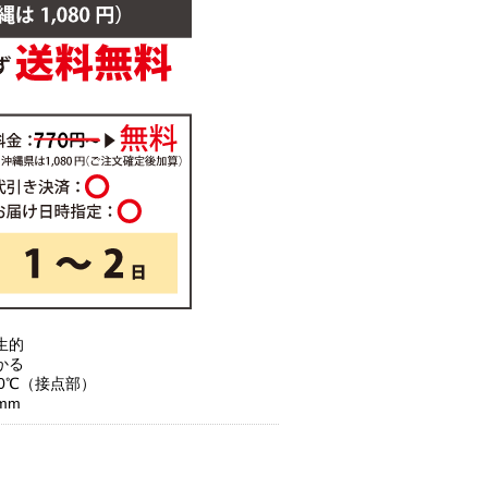
生的
かる
00℃（接点部）
mm