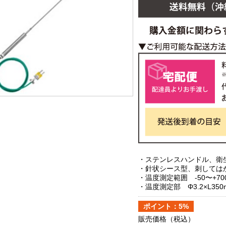
・ステンレスハンドル、衛
・針状シース型、刺しては
・温度測定範囲 -50〜+7
・温度測定部 Φ3.2×L350
ポイント：5%
販売価格
（税込）