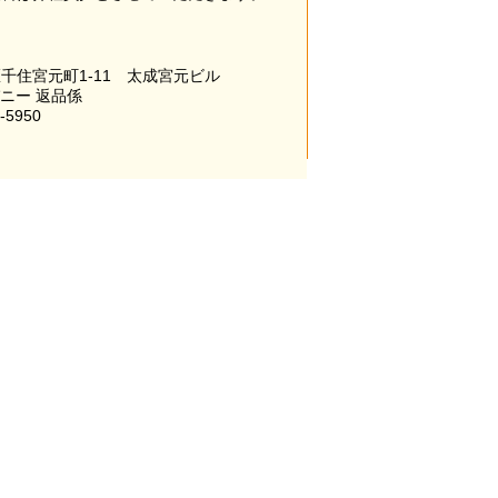
千住宮元町1-11 太成宮元ビル
パニー 返品係
-5950