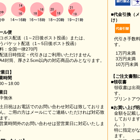
■代金引換（
け）
ール便
コポス配送（1～2日後ポスト投函）または、
代引き手数
うパケット配送（1～5日後ポスト投函）
す。
料：全国一律270円
1万円未満
配送日時指定・代引きはご利用いただけません
3万円未満
A4封筒、厚さ2.5cm以内の対応商品のみとなります。
10万円未満
営業日】
【ご注文書類
業時間
■領収書
00～18:00
領収書は出荷
業日
す。
中無休
プリントア
土日祝はお電話でのお問い合わせ対応は致しておりま
■お買い上げ
ん。ご用の方はメールにてご連絡いただければ対応致
金額を記載
ます。
しておりま
営業時間外のお問い合わせは翌営業日に対応いたしま
ん。）
。
特に指定が
ます。