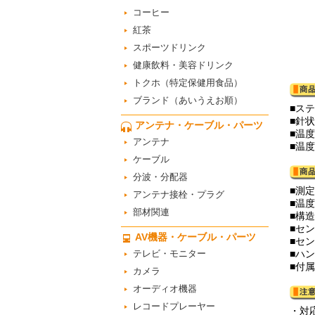
コーヒー
紅茶
スポーツドリンク
健康飲料・美容ドリンク
トクホ（特定保健用食品）
ブランド（あいうえお順）
■ス
■針
アンテナ・ケーブル・パーツ
■温度
アンテナ
■温度
ケーブル
分波・分配器
■測定
アンテナ接栓・プラグ
■温
部材関連
■構
■セ
AV機器・ケーブル・パーツ
■セン
テレビ・モニター
■ハン
■付
カメラ
オーディオ機器
レコードプレーヤー
・対応