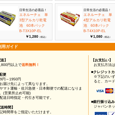
日常生活の必需品！
日常生活の必需品！
エネルーチェ 単
エネルーチェ 単
3型アルカリ乾電
4型アルカリ乾電
池 60本パック
池 60本パック
B-T3X10P-EL
B-T4X10P-EL
￥1,280
￥1,080
（税込）
（税込）
利用ガイド
配送】
【お支払い】
0,800円以上で
送料無料！
お支払方法
■クレジット
配便
※下記のい
99円～1950円
ると、カー
お届け先によって異なります。
ヤマト運輸・佐川急便・日本郵便での配送になりま
。(営業所止め可能)
配送日時指定・代引き可能です。
■銀行振り込
ジャパンネッ
配送時間】
記時間帯をご指定いただけます。