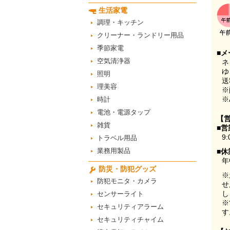
生活家電
調理・キッチン
クリーナー・ランドリー用品
季節家電
■メ
空気清浄器
ネ
ゆ
照明
送
理美容
※
※
時計
電池・電源タップ
【
雑貨
■営
9:
トラベル用品
業務用製品
■休
年
防災・防犯グッズ
※
防犯モニタ・カメラ
せ
し
センサーライト
※
セキュリティアラーム
す
セキュリティチャイム