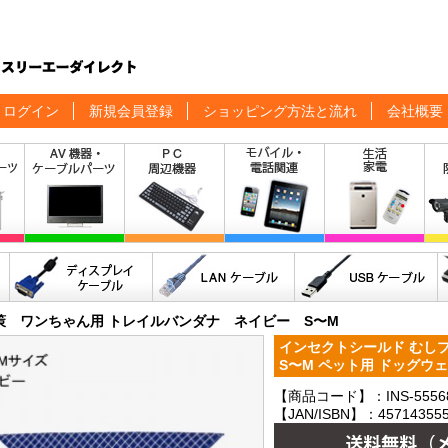
ログイン
新規会員登録
ショッピング方法と流れ
会社概要
策 ワンちゃん用 トレイルバンダナ ネイビー S〜M
インセクトシールド むし
S〜M ペット用 ドッグウェア
【商品コード】：INS-5556
【JAN/ISBN】：457143555