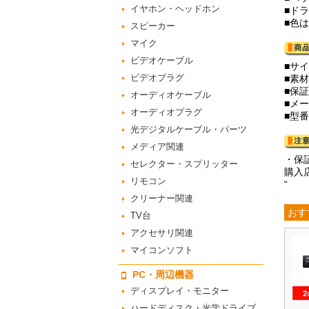
イヤホン・ヘッドホン
■ド
■色
スピーカー
マイク
ビデオケーブル
■サイ
ビデオプラグ
■素材
■保
オーディオケーブル
■メー
オーディオプラグ
■型番：
光デジタルケーブル・パーツ
メディア関連
・保
セレクター・スプリッター
購入
リモコン
“
クリーナー関連
おす
TV台
アクセサリ関連
マイコンソフト
PC・周辺機器
ディスプレイ・モニター
ハードディスク・光学ドライブ