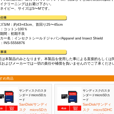
ライクリーニングはお避け下さい。
はネイビー、サイズはS〜Mです。
ズS/M：約43×43cm、首回り25〜45cm
：コットン100％
証期間：初期不良
カー名：インセクトシールドジャパン/Apparel and Insect Shield
INS-5556876
証は本製品のみとなります。本製品を使用した事による直接的もしくは
店およびメーカーでは一切の責任や補償を負いませんのでご了承くださ
すめ商品
サンディスクのスタ
サンディスクのスタ
ンダードmicroSDカ
ンダードmicroSDカ
ード
ード
SanDisk/サンディ
SanDisk/サンディ
スク microSDカ
スク microSDHC