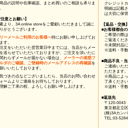
商品の説明や在庫確認、まとめ買いのご相談も承りま
クレジット
。
明細は記載
は大切に保
ご注意とお願い】
素より、3A online storeをご愛顧いただきまして誠に
【返品・交換
りがとうございます。
■お客様都合
ご希望の際は
リーメールご利用のお客様へ
特にお願い申し上げてお
ご返送くだ
ます。
※未開封品
注文をいただいた翌営業日中までには、当店からメー
※送料・手
を送らせていただいておりますが、ご注文を頂いたに
関わらずメールが届かない場合は、
メーラーの迷惑フ
■商品不良・
ルダのご確認、ご登録時のメールアドレスの再確認
を
ご連絡いた
願いいたしております。
ただきます
気づきの点などございましたら、当店のお問い合わせ
※商品によ
ォームよりご連絡をお待ちしております。
了承くださ
理解ご了承の程、よろしくお願い申し上げます。
※送料・手
■返送先
〒120-0043
東京都足立区
(株)3Aカン
TEL:03-5284