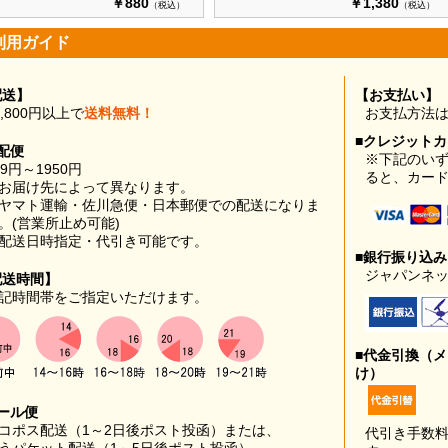
￥880
￥1,380
（税込）
（税込）
利用ガイド
配送】
【お支払い】
0,800円以上で
送料無料！
お支払方法
■クレジット
配便
※下記のい
99円～1950円
ると、カー
お届け先によって異なります。
ヤマト運輸・佐川急便・日本郵便での配送になりま
。(営業所止め可能)
配送日時指定・代引き可能です。
■銀行振り込
ジャパンネッ
配送時間】
記時間帯をご指定いただけます。
■代金引換（
け）
ール便
コポス配送（1～2日後ポスト投函）または、
代引き手数