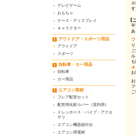
※
テレビゲーム
す
おもちゃ
【
ケース・ディスプレイ
平
キャラクター
あ
アウトドア・スポーツ用品
フ
り
アウトドア
ご
スポーツ
ル
も
自転車・カー用品
ォ
自転車
お
カー用品
お
フ
エアコン部材
ご
フレア配管セット
配管用化粧カバー（室内用）
ドレンホース・パイプ・アクセ
サリ
エアコン機器据付台
エアコン用電材