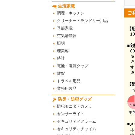
生活家電
ご
調理・キッチン
クリーナー・ランドリー用品
季節家電
【
1
空気清浄器
照明
■宅
理美容
6
※
時計
※
電池・電源タップ
す
※
雑貨
トラベル用品
【
業務用製品
下
防災・防犯グッズ
防犯モニタ・カメラ
センサーライト
セキュリティアラーム
■メ
セキュリティチャイム
ネ