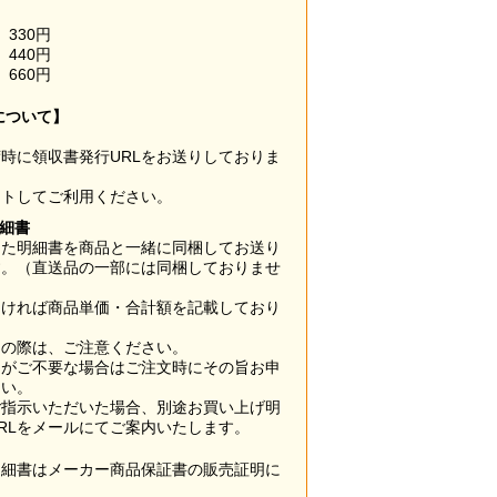
330円
440円
660円
について】
時に領収書発行URLをお送りしておりま
ウトしてご利用ください。
明細書
した明細書を商品と一緒に同梱してお送り
す。（直送品の一部には同梱しておりませ
なければ商品単価・合計額を記載しており
用の際は、ご注意ください。
梱がご不要な場合はご注文時にその旨お申
さい。
ご指示いただいた場合、別途お買い上げ明
RLをメールにてご案内いたします。
明細書はメーカー商品保証書の販売証明に