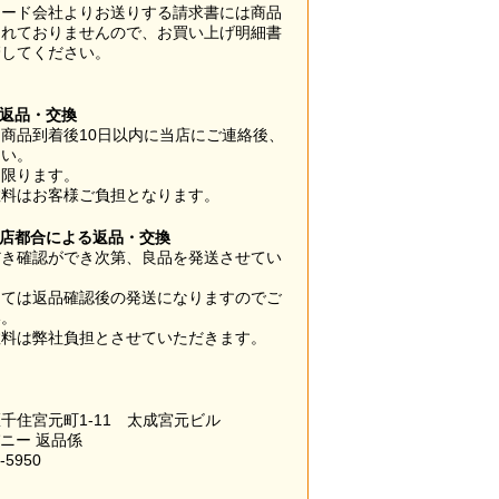
カード会社よりお送りする請求書には商品
されておりませんので、お買い上げ明細書
管してください。
】
の返品・交換
商品到着後10日以内に当店にご連絡後、
さい。
に限ります。
数料はお客様ご負担となります。
当店都合による返品・交換
だき確認ができ次第、良品を発送させてい
。
っては返品確認後の発送になりますのでご
い。
数料は弊社負担とさせていただきます。
千住宮元町1-11 太成宮元ビル
パニー 返品係
-5950