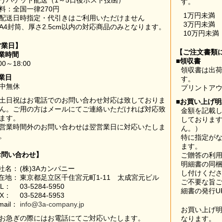
うパケット配送（1～5日後ポスト投函）
す。
料：全国一律270円
1万円未満
配送日時指定・代引きはご利用いただけません
3万円未満
A4封筒、厚さ2.5cm以内の対応商品のみとなります。
10万円未満
営業日】
【ご注文書類
業時間
■領収書
00～18:00
領収書は出荷
業日
す。
中無休
プリントア
土日祝はお電話でのお問い合わせ対応は致しておりま
■お買い上げ
ん。ご用の方はメールにてご連絡いただければ対応致
金額を記載
ます。
しておりま
営業時間外のお問い合わせは翌営業日に対応いたしま
ん。）
。
特に指定が
ます。
お問い合わせ】
ご贈答の利
明細書の同
社名：
(株)3Aカンパニー
し付けくだ
在地：
東京都足立区千住宮元町1-11 太成宮元ビル
ご不要な旨
EL：
03-5284-5950
細書の発行U
AX：
03-5284-5953
mail：
info@3a-company.jp
お買い上げ
お急ぎの際にはお電話にてご対応いたします。
なります。