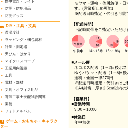
懐中電灯・ライト
※ヤマト運輸・佐川急便・日
す。(営業所止め可能)
防災・防犯用品
※配送日時指定・代引き可能
防災グッズ
【配送時間】
DIY・工具・文具
下記時間帯をご指定いただけ
温湿度計
ラッピング・梱包資材
計量・測定器
天びん・はかり
マイクロスコープ
■メール便
ネコポス配送（1～2日後ポ
工業用内視鏡
ゆうパケット配送（1～5日後
工具
送料：全国一律270円
電材・部材
※配送日時指定・代引きはご
※A4封筒、厚さ2.5cm以内
文具・オフィス用品
電気工事士技能試験関連
【営業日】
園芸
■営業時間
9:00～18:00
フォトアルバム
■休業日
ゲーム・おもちゃ・キャラク
年中無休
ター