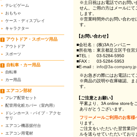
※土日祝はお電話でのお問い
テレビゲーム
せん。ご用の方はメールにて
おもちゃ
します。
※営業時間外のお問い合わせ
ケース・ディスプレイ
す。
キャラクター
【お問い合わせ】
アウトドア・スポーツ用品
■会社名：
(株)3Aカンパニー
アウトドア
■所在地：
東京都足立区千住宮元
スポーツ
■TEL：
03-5284-5950
■FAX：
03-5284-5953
自転車・カー用品
■E-mail：
info@3a-company.jp
自転車
※お急ぎの際にはお電話にて
カー用品
※商品の説明や在庫確認、ま
す。
エアコン部材
フレア配管セット
【ご注意とお願い】
平素より、3A online st
配管用化粧カバー（室内用）
ありがとうございます。
ドレンホース・パイプ・アクセ
フリーメールご利用のお客様
サリ
ります。
エアコン機器据付台
ご注文をいただいた翌営業日
エアコン用電材
ルを送らせていただいており