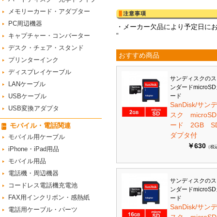
メモリーカード・アダプター
PC周辺機器
・メーカー欠品により予定日に
“
キャプチャー・コンバーター
デスク・チェア・スタンド
おすすめ商品
プリンターインク
ディスプレイケーブル
サンディスクのス
LANケーブル
ンダードmicroS
USBケーブル
ード
SanDisk/サン
USB変換アダプタ
スク microS
ード 2GB S
モバイル・電話関連
ダプタ付
モバイル用ケーブル
￥630
（税
iPhone・iPad用品
モバイル用品
電話機・周辺機器
サンディスクのス
コードレス電話機充電池
ンダードmicroS
FAX用インクリボン・感熱紙
ード
SanDisk/サン
電話用ケーブル・パーツ