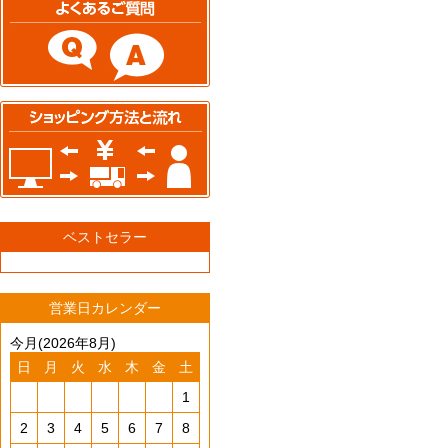
ベストセラー
営業日カレンダー
今月(2026年8月)
日
月
火
水
木
金
土
1
2
3
4
5
6
7
8