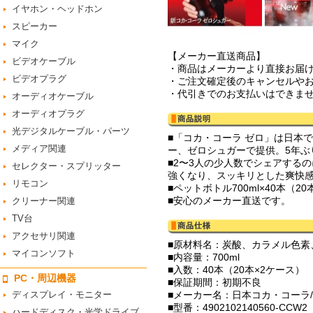
イヤホン・ヘッドホン
スピーカー
マイク
【メーカー直送商品】
ビデオケーブル
・商品はメーカーより直接お届
ビデオプラグ
・ご注文確定後のキャンセルや
・代引きでのお支払いはできま
オーディオケーブル
オーディオプラグ
光デジタルケーブル・パーツ
■「コカ・コーラ ゼロ」は日本
メディア関連
ー、ゼロシュガーで提供。5年
■2〜3人の少人数でシェアする
セレクター・スプリッター
強くなり、スッキリとした爽快
リモコン
■ペットボトル700ml×40本（2
■安心のメーカー直送です。
クリーナー関連
TV台
アクセサリ関連
■原材料名：炭酸、カラメル色素
マイコンソフト
■内容量：700ml
■入数：40本（20本×2ケース）
PC・周辺機器
■保証期間：初期不良
ディスプレイ・モニター
■メーカー名：日本コカ・コーラ/Co
■型番：4902102140560-CCW2
ハードディスク・光学ドライブ