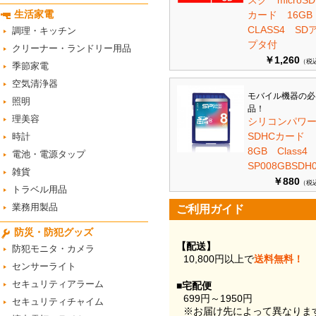
スク microSD
生活家電
カード 16G
CLASS4 SD
調理・キッチン
プタ付
クリーナー・ランドリー用品
￥1,260
（税
季節家電
空気清浄器
モバイル機器の必
照明
品！
理美容
シリコンパワ
SDHCカード
時計
8GB Class
電池・電源タップ
SP008GBSDH0
雑貨
￥880
（税
トラベル用品
業務用製品
ご利用ガイド
防災・防犯グッズ
【配送】
防犯モニタ・カメラ
10,800円以上で
送料無料！
センサーライト
セキュリティアラーム
■宅配便
699円～1950円
セキュリティチャイム
※お届け先によって異なりま