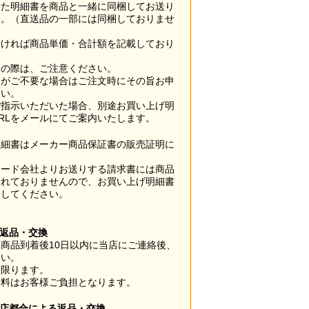
した明細書を商品と一緒に同梱してお送り
す。（直送品の一部には同梱しておりませ
なければ商品単価・合計額を記載しており
用の際は、ご注意ください。
梱がご不要な場合はご注文時にその旨お申
さい。
ご指示いただいた場合、別途お買い上げ明
RLをメールにてご案内いたします。
明細書はメーカー商品保証書の販売証明に
カード会社よりお送りする請求書には商品
されておりませんので、お買い上げ明細書
管してください。
】
の返品・交換
商品到着後10日以内に当店にご連絡後、
さい。
に限ります。
数料はお客様ご負担となります。
当店都合による返品・交換