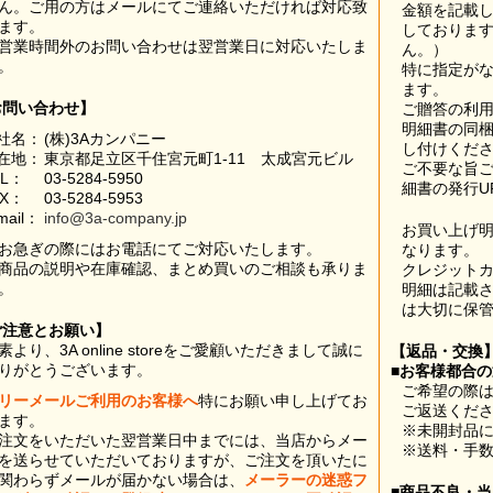
ん。ご用の方はメールにてご連絡いただければ対応致
金額を記載
ます。
しておりま
営業時間外のお問い合わせは翌営業日に対応いたしま
ん。）
。
特に指定が
ます。
お問い合わせ】
ご贈答の利
明細書の同
社名：
(株)3Aカンパニー
し付けくだ
在地：
東京都足立区千住宮元町1-11 太成宮元ビル
ご不要な旨
EL：
03-5284-5950
細書の発行U
AX：
03-5284-5953
mail：
info@3a-company.jp
お買い上げ
お急ぎの際にはお電話にてご対応いたします。
なります。
商品の説明や在庫確認、まとめ買いのご相談も承りま
クレジット
。
明細は記載
は大切に保
ご注意とお願い】
素より、3A online storeをご愛顧いただきまして誠に
【返品・交換
りがとうございます。
■お客様都合
ご希望の際は
リーメールご利用のお客様へ
特にお願い申し上げてお
ご返送くだ
ます。
※未開封品
注文をいただいた翌営業日中までには、当店からメー
※送料・手
を送らせていただいておりますが、ご注文を頂いたに
関わらずメールが届かない場合は、
メーラーの迷惑フ
■商品不良・