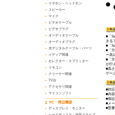
イヤホン・ヘッドホン
スピーカー
マイク
ビデオケーブル
ビデオプラグ
オーディオケーブル
■「
きる
オーディオプラグ
■「
光デジタルケーブル・パーツ
■「
メディア関連
ー高
■「
セレクター・スプリッター
が行
リモコン
■高
ゲー
クリーナー関連
TV台
アクセサリ関連
■対応機
マイコンソフト
■内
■保
PC・周辺機器
■メー
■型番
ディスプレイ・モニター
ハードディスク・光学ドライブ