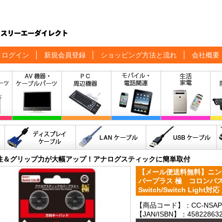
ログイン
新規会員登録
ショッピング方法と流れ
会社概要
性＆グリップ力が大幅アップ！アナログスティックに簡単取付
【メール便送料無料】ニン
バープラス 極 コロンバスサー
Switch/Switch Light
【商品コード】：CC-NSAPK
【JAN/ISBN】：458228632