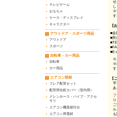
せ
テレビゲーム
し
※
おもちゃ
す
ケース・ディスプレイ
キャラクター
【
■会
アウトドア・スポーツ用品
■所
アウトドア
■T
スポーツ
■F
■E-
自転車・カー用品
※
自転車
※
カー用品
す
エアコン部材
【
平
フレア配管セット
あ
配管用化粧カバー（室内用）
フ
ドレンホース・パイプ・アクセ
り
サリ
ご
エアコン機器据付台
ル
エアコン用電材
も