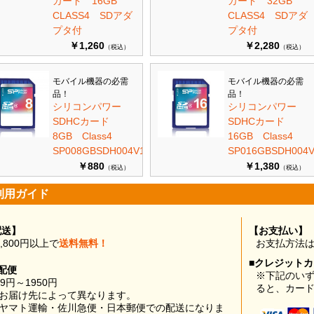
カード 16GB
カード 32GB
CLASS4 SDアダ
CLASS4 SDアダ
プタ付
プタ付
￥1,260
￥2,280
（税込）
（税込）
モバイル機器の必需
モバイル機器の必需
品！
品！
シリコンパワー
シリコンパワー
SDHCカード
SDHCカード
8GB Class4
16GB Class4
SP008GBSDH004V10
SP016GBSDH004V
￥880
￥1,380
（税込）
（税込）
利用ガイド
配送】
【お支払い】
0,800円以上で
送料無料！
お支払方法
■クレジット
配便
※下記のい
99円～1950円
ると、カー
お届け先によって異なります。
ヤマト運輸・佐川急便・日本郵便での配送になりま