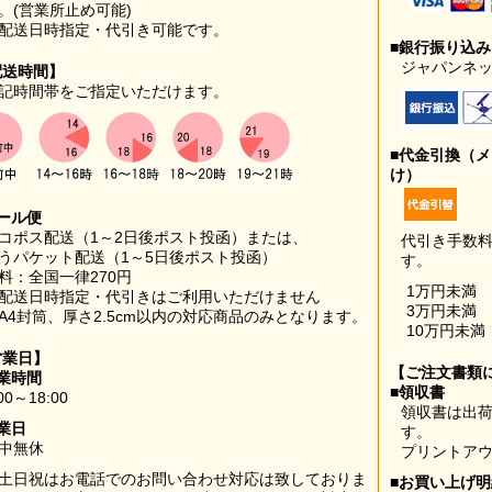
。(営業所止め可能)
配送日時指定・代引き可能です。
■銀行振り込
ジャパンネッ
配送時間】
記時間帯をご指定いただけます。
■代金引換（
け）
ール便
コポス配送（1～2日後ポスト投函）または、
代引き手数
うパケット配送（1～5日後ポスト投函）
す。
料：全国一律270円
1万円未満
配送日時指定・代引きはご利用いただけません
3万円未満
A4封筒、厚さ2.5cm以内の対応商品のみとなります。
10万円未満
営業日】
【ご注文書類
業時間
■領収書
00～18:00
領収書は出荷
業日
す。
中無休
プリントア
土日祝はお電話でのお問い合わせ対応は致しておりま
■お買い上げ