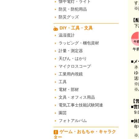
懐中電灯・ライト
す
※
防災・防犯用品
防災グッズ
【
下
DIY・工具・文具
温湿度計
ラッピング・梱包資材
計量・測定器
天びん・はかり
■メ
マイクロスコープ
ネ
ゆ
工業用内視鏡
送
工具
※
※
電材・部材
文具・オフィス用品
【
電気工事士技能試験関連
■営
9:
園芸
フォトアルバム
■休
年
ゲーム・おもちゃ・キャラク
※
ター