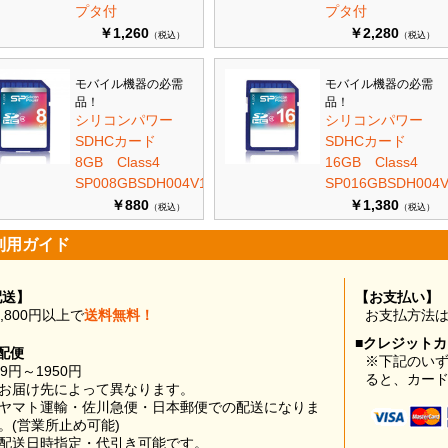
プタ付
プタ付
￥1,260
￥2,280
（税込）
（税込）
モバイル機器の必需
モバイル機器の必需
品！
品！
シリコンパワー
シリコンパワー
SDHCカード
SDHCカード
8GB Class4
16GB Class4
SP008GBSDH004V10
SP016GBSDH004V
￥880
￥1,380
（税込）
（税込）
利用ガイド
配送】
【お支払い】
0,800円以上で
送料無料！
お支払方法
■クレジット
配便
※下記のい
99円～1950円
ると、カー
お届け先によって異なります。
ヤマト運輸・佐川急便・日本郵便での配送になりま
。(営業所止め可能)
配送日時指定・代引き可能です。