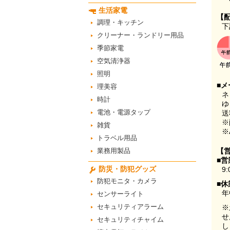
生活家電
【
調理・キッチン
下
クリーナー・ランドリー用品
季節家電
空気清浄器
照明
■メ
理美容
ネ
時計
ゆ
電池・電源タップ
送
※
雑貨
※
トラベル用品
業務用製品
【
■営
防災・防犯グッズ
9:
防犯モニタ・カメラ
■休
年
センサーライト
セキュリティアラーム
※
せ
セキュリティチャイム
し