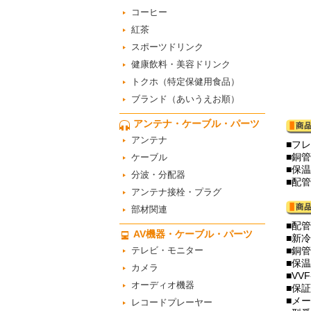
コーヒー
紅茶
スポーツドリンク
健康飲料・美容ドリンク
トクホ（特定保健用食品）
ブランド（あいうえお順）
アンテナ・ケーブル・パーツ
アンテナ
■フ
■銅管
ケーブル
■保
分波・分配器
■配管
アンテナ接栓・プラグ
部材関連
■配管
AV機器・ケーブル・パーツ
■新
テレビ・モニター
■銅管外
■保温
カメラ
■VV
オーディオ機器
■保
■メ
レコードプレーヤー