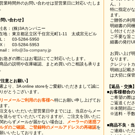
営業時間外のお問い合わせは翌営業日に対応いたしま
ん。）
。
特に指定が
ます。
お問い合わせ】
ご贈答の利
明細書の同
社名：
(株)3Aカンパニー
し付けくだ
在地：
東京都足立区千住宮元町1-11 太成宮元ビル
ご不要な旨
EL：
03-5284-5950
細書の発行U
AX：
03-5284-5953
mail：
info@3a-company.jp
お買い上げ
お急ぎの際にはお電話にてご対応いたします。
なります。
商品の説明や在庫確認、まとめ買いのご相談も承りま
クレジット
。
明細は記載
は大切に保
ご注意とお願い】
素より、3A online storeをご愛顧いただきまして誠に
【返品・交換
りがとうございます。
■お客様都合
ご希望の際は
リーメールご利用のお客様へ
特にお願い申し上げてお
ご返送くだ
ます。
※未開封品
注文をいただいた翌営業日中までには、当店からメー
※送料・手
を送らせていただいておりますが、ご注文を頂いたに
関わらずメールが届かない場合は、
メーラーの迷惑フ
■商品不良・
ルダのご確認、ご登録時のメールアドレスの再確認
を
ご連絡いた
願いいたしております。