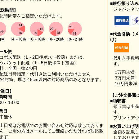
■銀行振り込
ジャパンネッ
配送時間】
記時間帯をご指定いただけます。
■代金引換（
け）
ール便
コポス配送（1～2日後ポスト投函）または、
代引き手数
うパケット配送（1～5日後ポスト投函）
す。
料：全国一律270円
1万円未満
配送日時指定・代引きはご利用いただけません
3万円未満
A4封筒、厚さ2.5cm以内の対応商品のみとなります。
10万円未満
営業日】
【ご注文書類
業時間
■領収書
00～18:00
領収書は出荷
業日
す。
中無休
プリントア
土日祝はお電話でのお問い合わせ対応は致しておりま
■お買い上げ
ん。ご用の方はメールにてご連絡いただければ対応致
金額を記載
ます。
しておりま