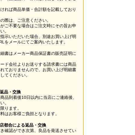
なければ商品単価・合計額を記載しており
用の際は、ご注意ください。
梱がご不要な場合はご注文時にその旨お申
さい。
ご指示いただいた場合、別途お買い上げ明
RLをメールにてご案内いたします。
明細書はメーカー商品保証書の販売証明に
カード会社よりお送りする請求書には商品
されておりませんので、お買い上げ明細書
管してください。
】
の返品・交換
商品到着後10日以内に当店にご連絡後、
さい。
に限ります。
数料はお客様ご負担となります。
当店都合による返品・交換
だき確認ができ次第、良品を発送させてい