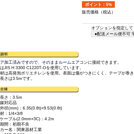
ポイント：5%
販売価格
（税込）
オプションを指定して
●配送メール便不可 宅
レア加工済みですので、そのままルームエアコンに接続できます。
はJIS H 3300 C1220T-Oを使用しています。
温材は高発泡ポリエチレンを使用。表面は傷がつきにくく、テープが巻
長さは3.5mです。
長さ：3.5m
冷媒対応品
径(mm)：6.35(0.8t)×9.53(0.8t)
材：1/4×3/8
Fケーブル(2.0mm×3C)：4.2m
証期間：初期不良
ーカー名：関東器材工業