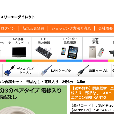
ログイン
新規会員登録
ショッピング方法と流れ
会社概要
コン配管セット 部品なし・電線入り 2分3分 3.5m
【送料無料】関東器材 エ
線入り 部品なし 3.5ｍ 
エアコン部材 KANTO
【商品コード】：35P-P-20
【JAN/ISBN】：452418802