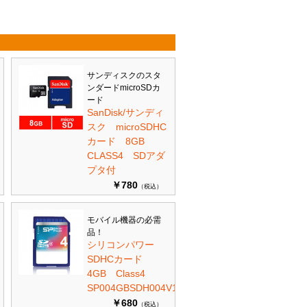
サンディスクのスタ
ンダードmicroSDカ
ード
SanDisk/サンディ
スク microSDHC
カード 8GB
CLASS4 SDアダ
プタ付
￥780
（税込）
モバイル機器の必需
品！
シリコンパワー
SDHCカード
4GB Class4
SP004GBSDH004V10
￥680
（税込）