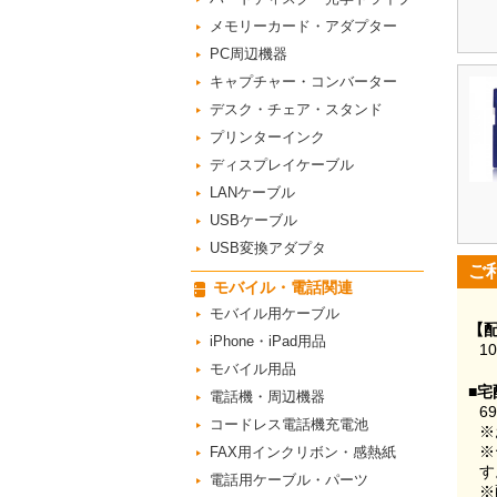
メモリーカード・アダプター
PC周辺機器
キャプチャー・コンバーター
デスク・チェア・スタンド
プリンターインク
ディスプレイケーブル
LANケーブル
USBケーブル
USB変換アダプタ
ご
モバイル・電話関連
モバイル用ケーブル
【
iPhone・iPad用品
1
モバイル用品
■宅
電話機・周辺機器
6
コードレス電話機充電池
※
※
FAX用インクリボン・感熱紙
す
電話用ケーブル・パーツ
※