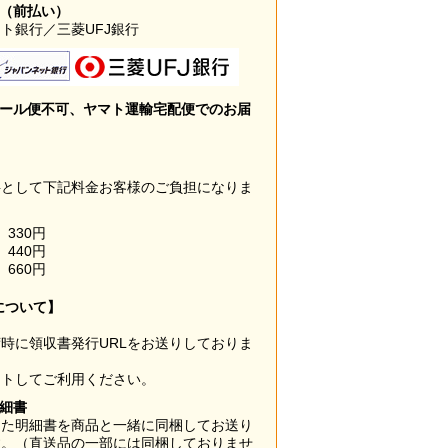
み（前払い）
ト銀行／三菱UFJ銀行
メール便不可、ヤマト運輸宅配便でのお届
料として下記料金お客様のご負担になりま
330円
440円
660円
について】
時に領収書発行URLをお送りしておりま
ウトしてご利用ください。
明細書
した明細書を商品と一緒に同梱してお送り
す。（直送品の一部には同梱しておりませ