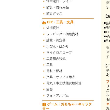
懐中電灯・ライト
※
す
防災・防犯用品
防災グッズ
【
DIY・工具・文具
■会
■所
温湿度計
■T
ラッピング・梱包資材
■F
計量・測定器
■E-
天びん・はかり
※
※
マイクロスコープ
す
工業用内視鏡
工具
【
平
電材・部材
あ
文具・オフィス用品
フ
電気工事士技能試験関連
り
園芸
ご
ル
フォトアルバム
も
ォ
ゲーム・おもちゃ・キャラク
お
ター