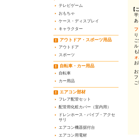
テレビゲーム
【
おもちゃ
平
あ
ケース・ディスプレイ
キャラクター
フ
り
アウトドア・スポーツ用品
ご
ル
アウトドア
も
スポーツ
ォ
お
自転車・カー用品
お
自転車
フ
カー用品
ご
エアコン部材
フレア配管セット
配管用化粧カバー（室内用）
ドレンホース・パイプ・アクセ
サリ
エアコン機器据付台
エアコン用電材