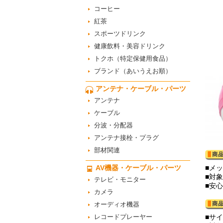
コーヒー
紅茶
スポーツドリンク
健康飲料・美容ドリンク
トクホ（特定保健用食品）
ブランド（あいうえお順）
アンテナ・ケーブル・パーツ
アンテナ
ケーブル
分波・分配器
アンテナ接栓・プラグ
部材関連
AV機器・ケーブル・パーツ
■メ
■対象
テレビ・モニター
■安
カメラ
オーディオ機器
レコードプレーヤー
■サイ