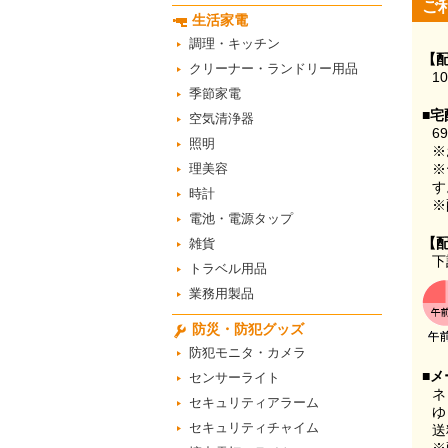
ご
生活家電
調理・キッチン
【
クリーナー・ランドリー用品
1
季節家電
■宅
空気清浄器
6
照明
※
理美容
※
す
時計
※
電池・電源タップ
【
雑貨
下
トラベル用品
業務用製品
防災・防犯グッズ
防犯モニタ・カメラ
■メ
センサーライト
ネ
セキュリティアラーム
ゆ
セキュリティチャイム
送