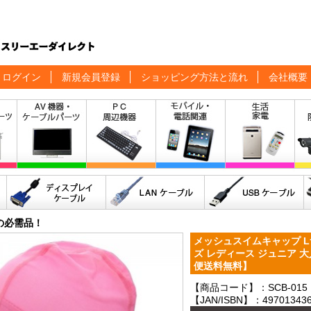
ログイン
新規会員登録
ショッピング方法と流れ
会社概要
の必需品！
メッシュスイムキャップ Lサ
ズ レディース ジュニア 大人
便送料無料】
【商品コード】：SCB-015
【JAN/ISBN】：497013436