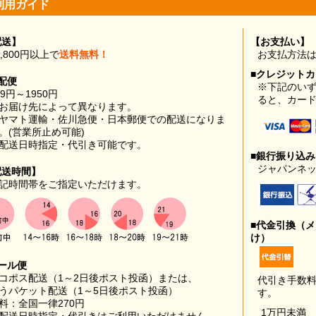
利用ガイド
配送】
【お支払い】
0,800円以上で
送料無料！
お支払方法
■クレジット
配便
※下記のい
99円～1950円
ると、カー
お届け先によって異なります。
ヤマト運輸・佐川急便・日本郵便での配送になりま
。(営業所止め可能)
配送日時指定・代引き可能です。
■銀行振り込
ジャパンネッ
配送時間】
記時間帯をご指定いただけます。
■代金引換（
け）
ール便
コポス配送（1～2日後ポスト投函）または、
代引き手数
うパケット配送（1～5日後ポスト投函）
す。
料：全国一律270円
1万円未満