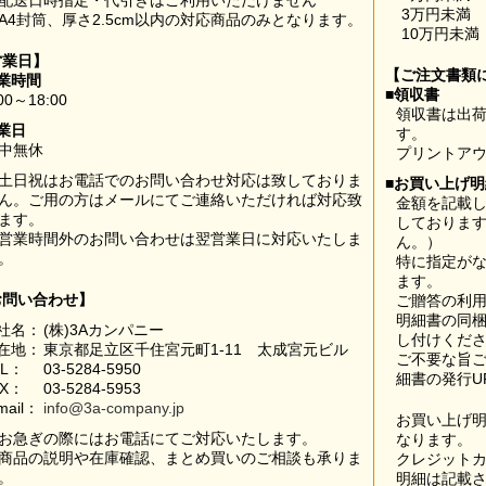
配送日時指定・代引きはご利用いただけません
3万円未満
A4封筒、厚さ2.5cm以内の対応商品のみとなります。
10万円未満
営業日】
【ご注文書類
業時間
■領収書
00～18:00
領収書は出荷
業日
す。
中無休
プリントア
土日祝はお電話でのお問い合わせ対応は致しておりま
■お買い上げ
ん。ご用の方はメールにてご連絡いただければ対応致
金額を記載
ます。
しておりま
営業時間外のお問い合わせは翌営業日に対応いたしま
ん。）
。
特に指定が
ます。
お問い合わせ】
ご贈答の利
明細書の同
社名：
(株)3Aカンパニー
し付けくだ
在地：
東京都足立区千住宮元町1-11 太成宮元ビル
ご不要な旨
EL：
03-5284-5950
細書の発行U
AX：
03-5284-5953
mail：
info@3a-company.jp
お買い上げ
お急ぎの際にはお電話にてご対応いたします。
なります。
商品の説明や在庫確認、まとめ買いのご相談も承りま
クレジット
。
明細は記載