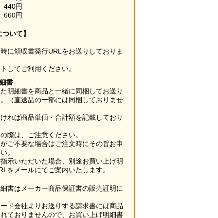
440円
660円
について】
時に領収書発行URLをお送りしておりま
ウトしてご利用ください。
明細書
した明細書を商品と一緒に同梱してお送り
す。（直送品の一部には同梱しておりませ
なければ商品単価・合計額を記載しており
用の際は、ご注意ください。
梱がご不要な場合はご注文時にその旨お申
さい。
ご指示いただいた場合、別途お買い上げ明
RLをメールにてご案内いたします。
明細書はメーカー商品保証書の販売証明に
カード会社よりお送りする請求書には商品
されておりませんので、お買い上げ明細書