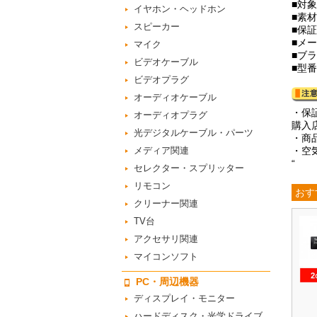
■対
イヤホン・ヘッドホン
■素
スピーカー
■保
■メ
マイク
■ブ
ビデオケーブル
■型番
ビデオプラグ
オーディオケーブル
・保
オーディオプラグ
購入
光デジタルケーブル・パーツ
・商
メディア関連
・空
“
セレクター・スプリッター
リモコン
おす
クリーナー関連
TV台
アクセサリ関連
マイコンソフト
PC・周辺機器
ディスプレイ・モニター
ハードディスク・光学ドライブ