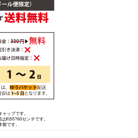
キャップです。
は約55?60センチです。
本製です。