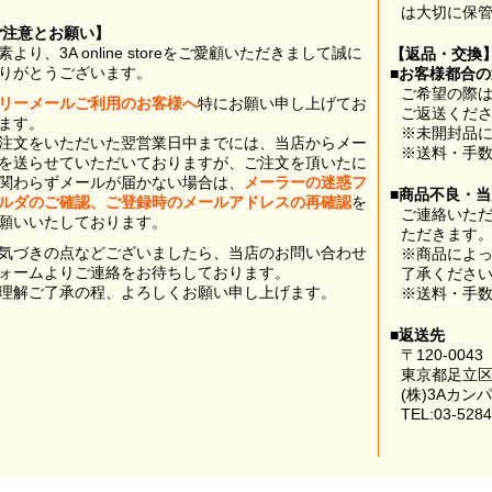
は大切に保
ご注意とお願い】
素より、3A online storeをご愛顧いただきまして誠に
【返品・交換
りがとうございます。
■お客様都合
ご希望の際は
リーメールご利用のお客様へ
特にお願い申し上げてお
ご返送くだ
ます。
※未開封品
注文をいただいた翌営業日中までには、当店からメー
※送料・手
を送らせていただいておりますが、ご注文を頂いたに
関わらずメールが届かない場合は、
メーラーの迷惑フ
■商品不良・
ルダのご確認、ご登録時のメールアドレスの再確認
を
ご連絡いた
願いいたしております。
ただきます
気づきの点などございましたら、当店のお問い合わせ
※商品によ
ォームよりご連絡をお待ちしております。
了承くださ
理解ご了承の程、よろしくお願い申し上げます。
※送料・手
■返送先
〒120-0043
東京都足立区
(株)3Aカン
TEL:03-5284