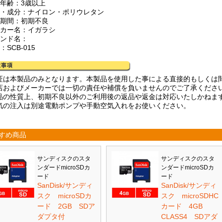
象年齢：3歳以上
材・成分：ナイロン・ポリウレタン
証期間：初期不良
ーカー名：イガラシ
ランド名：
：SCB-015
証は本製品のみとなります。本製品を使用した事による直接的もしくは
店およびメーカーでは一切の責任や補償を負いませんのでご了承くださ
品の性質上、初期不良以外のご利用後の返品や返金は対応いたしかねま
気の注入は別途電動ポンプや手動空気入れをお使いください。
すめ商品
サンディスクのスタ
サンディスクのスタ
ンダードmicroSDカ
ンダードmicroSDカ
ード
ード
SanDisk/サンディ
SanDisk/サンディ
スク microSDカ
スク microSDHC
ード 2GB SDア
カード 4GB
ダプタ付
CLASS4 SDアダ