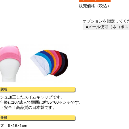
販売価格
（税込）
オプションを指定してく
●メール便可（ネコポス）
ッシュ加工したスイムキャップです。
年齢は10?成人で頭囲は約55?60センチです。
心・安全！高品質の日本製です。
ズ：9×16×1cm