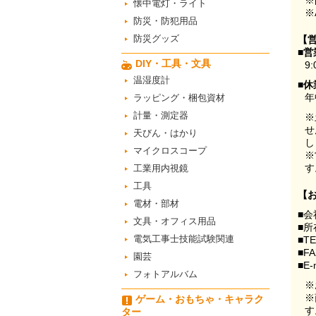
※
懐中電灯・ライト
※
防災・防犯用品
防災グッズ
【
■営
DIY・工具・文具
9:
温湿度計
■休
年
ラッピング・梱包資材
計量・測定器
※
せ
天びん・はかり
し
マイクロスコープ
※
す
工業用内視鏡
工具
【
電材・部材
■会
文具・オフィス用品
■所
電気工事士技能試験関連
■T
■F
園芸
■E-
フォトアルバム
※
※
ゲーム・おもちゃ・キャラク
す
ター