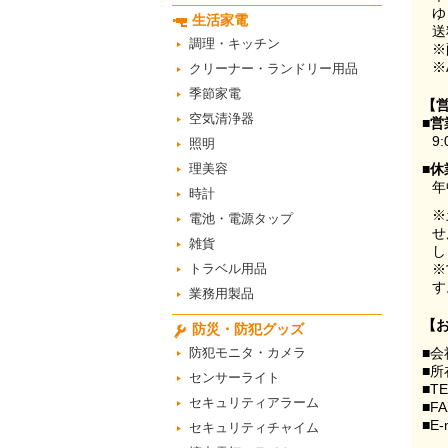
ゆ
生活家電
送
調理・キッチン
※
※
クリーナー・ランドリー用品
季節家電
【
空気清浄器
■営
9:
照明
理美容
■休
年
時計
※
電池・電源タップ
せ
雑貨
し
トラベル用品
※
す
業務用製品
【
防災・防犯グッズ
防犯モニタ・カメラ
■会
■所
センサーライト
■T
セキュリティアラーム
■F
■E-
セキュリティチャイム