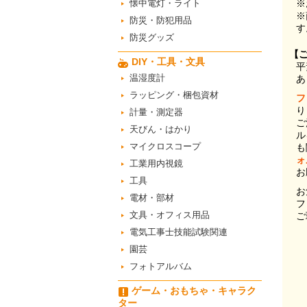
懐中電灯・ライト
※
※
防災・防犯用品
す
防災グッズ
【
DIY・工具・文具
平
温湿度計
あ
ラッピング・梱包資材
フ
り
計量・測定器
ご
天びん・はかり
ル
マイクロスコープ
も
ォ
工業用内視鏡
お
工具
お
電材・部材
フ
文具・オフィス用品
ご
電気工事士技能試験関連
園芸
フォトアルバム
ゲーム・おもちゃ・キャラク
ター