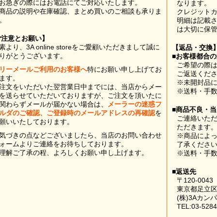
お急ぎの際にはお電話にてご対応いたします。
なります。
商品の説明や在庫確認、まとめ買いのご相談も承りま
クレジット
。
明細は記載
は大切に保
ご注意とお願い】
素より、3A online storeをご愛顧いただきまして誠に
【返品・交換
りがとうございます。
■お客様都合
ご希望の際は
リーメールご利用のお客様へ
特にお願い申し上げてお
ご返送くだ
ます。
※未開封品
注文をいただいた翌営業日中までには、当店からメー
※送料・手
を送らせていただいておりますが、ご注文を頂いたに
関わらずメールが届かない場合は、
メーラーの迷惑フ
■商品不良・
ルダのご確認、ご登録時のメールアドレスの再確認
を
ご連絡いた
願いいたしております。
ただきます
気づきの点などございましたら、当店のお問い合わせ
※商品によ
ォームよりご連絡をお待ちしております。
了承くださ
理解ご了承の程、よろしくお願い申し上げます。
※送料・手
■返送先
〒120-0043
東京都足立区
(株)3Aカン
TEL:03-5284