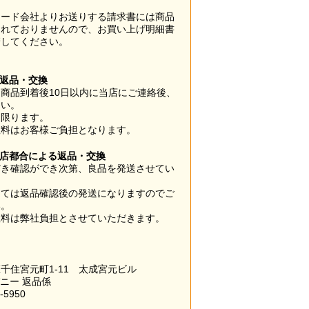
カード会社よりお送りする請求書には商品
されておりませんので、お買い上げ明細書
管してください。
】
の返品・交換
商品到着後10日以内に当店にご連絡後、
さい。
に限ります。
数料はお客様ご負担となります。
当店都合による返品・交換
だき確認ができ次第、良品を発送させてい
。
っては返品確認後の発送になりますのでご
い。
数料は弊社負担とさせていただきます。
千住宮元町1-11 太成宮元ビル
パニー 返品係
-5950