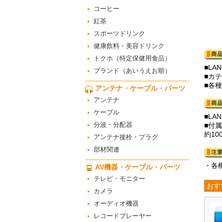
コーヒー
紅茶
スポーツドリンク
健康飲料・美容ドリンク
トクホ（特定保健用食品）
■L
ブランド（あいうえお順）
■カ
■各
アンテナ・ケーブル・パーツ
アンテナ
ケーブル
■LA
分波・分配器
■付
約10
アンテナ接栓・プラグ
部材関連
・各
AV機器・ケーブル・パーツ
テレビ・モニター
おす
カメラ
オーディオ機器
レコードプレーヤー