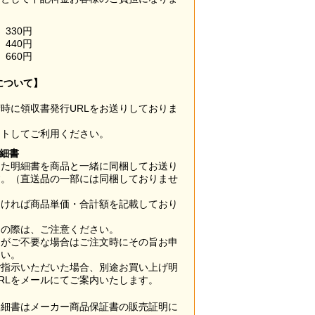
330円
440円
660円
について】
時に領収書発行URLをお送りしておりま
ウトしてご利用ください。
明細書
した明細書を商品と一緒に同梱してお送り
す。（直送品の一部には同梱しておりませ
なければ商品単価・合計額を記載しており
用の際は、ご注意ください。
梱がご不要な場合はご注文時にその旨お申
さい。
ご指示いただいた場合、別途お買い上げ明
RLをメールにてご案内いたします。
明細書はメーカー商品保証書の販売証明に