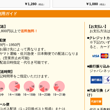
￥1,280
￥1,080
（税込）
（税込）
利用ガイド
配送】
【お支払い】
0,800円以上で
送料無料！
お支払方法
■クレジット
配便
※下記のい
99円～1950円
ると、カー
お届け先によって異なります。
ヤマト運輸・佐川急便・日本郵便での配送になりま
。(営業所止め可能)
配送日時指定・代引き可能です。
■銀行振り込
ジャパンネッ
配送時間】
記時間帯をご指定いただけます。
■代金引換（
け）
ール便
コポス配送（1～2日後ポスト投函）または、
代引き手数