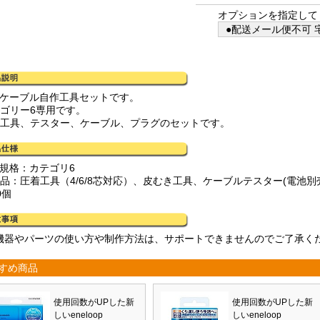
オプションを指定して
●配送メール便不可 宅
ANケーブル自作工具セットです。
テゴリー6専用です。
種工具、テスター、ケーブル、プラグのセットです。
N規格：カテゴリ6
属品：圧着工具（4/6/8芯対応）、皮むき工具、ケーブルテスター(電池別売
0個
機器やパーツの使い方や制作方法は、サポートできませんのでご了承く
すめ商品
使用回数がUPした新
使用回数がUPした新
しいeneloop
しいeneloop