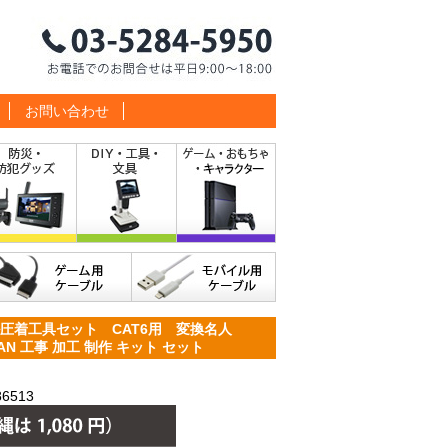
お問い合わせ
ル圧着工具セット CAT6用 変換名人
LAN 工事 加工 制作 キット セット
6513