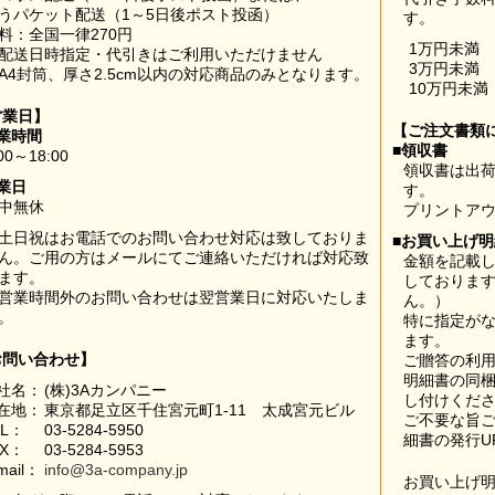
うパケット配送（1～5日後ポスト投函）
す。
料：全国一律270円
1万円未満
配送日時指定・代引きはご利用いただけません
3万円未満
A4封筒、厚さ2.5cm以内の対応商品のみとなります。
10万円未満
営業日】
【ご注文書類
業時間
■領収書
00～18:00
領収書は出荷
業日
す。
中無休
プリントア
土日祝はお電話でのお問い合わせ対応は致しておりま
■お買い上げ
ん。ご用の方はメールにてご連絡いただければ対応致
金額を記載
ます。
しておりま
営業時間外のお問い合わせは翌営業日に対応いたしま
ん。）
。
特に指定が
ます。
お問い合わせ】
ご贈答の利
明細書の同
社名：
(株)3Aカンパニー
し付けくだ
在地：
東京都足立区千住宮元町1-11 太成宮元ビル
ご不要な旨
EL：
03-5284-5950
細書の発行U
AX：
03-5284-5953
mail：
info@3a-company.jp
お買い上げ