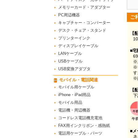
メモリーカード・アダプター
PC周辺機器
ご
キャプチャー・コンバーター
デスク・チェア・スタンド
【
プリンターインク
1
ディスプレイケーブル
■宅
LANケーブル
6
USBケーブル
※
※
USB変換アダプタ
す
※
モバイル・電話関連
モバイル用ケーブル
【
iPhone・iPad用品
下
モバイル用品
電話機・周辺機器
コードレス電話機充電池
FAX用インクリボン・感熱紙
■メ
電話用ケーブル・パーツ
ネ