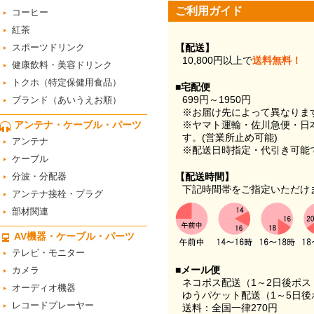
ご利用ガイド
コーヒー
紅茶
スポーツドリンク
【配送】
10,800円以上で
送料無料！
健康飲料・美容ドリンク
トクホ（特定保健用食品）
■宅配便
699円～1950円
ブランド（あいうえお順）
※お届け先によって異なりま
アンテナ・ケーブル・パーツ
※ヤマト運輸・佐川急便・日
す。(営業所止め可能)
アンテナ
※配送日時指定・代引き可能
ケーブル
分波・分配器
【配送時間】
下記時間帯をご指定いただけ
アンテナ接栓・プラグ
部材関連
AV機器・ケーブル・パーツ
テレビ・モニター
■メール便
カメラ
ネコポス配送（1～2日後ポ
オーディオ機器
ゆうパケット配送（1～5日後
レコードプレーヤー
送料：全国一律270円