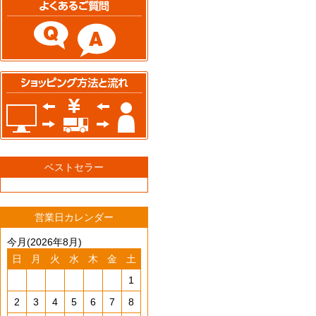
ベストセラー
営業日カレンダー
今月(2026年8月)
日
月
火
水
木
金
土
1
2
3
4
5
6
7
8