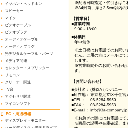
※配送日時指定・代引きはご
イヤホン・ヘッドホン
※A4封筒、厚さ2.5cm以内
スピーカー
マイク
【営業日】
■営業時間
ビデオケーブル
9:00～18:00
ビデオプラグ
■休業日
オーディオケーブル
年中無休
オーディオプラグ
※土日祝はお電話でのお問い
光デジタルケーブル・パーツ
せん。ご用の方はメールにて
します。
メディア関連
※営業時間外のお問い合わせ
セレクター・スプリッター
す。
リモコン
【お問い合わせ】
クリーナー関連
TV台
■会社名：
(株)3Aカンパニー
■所在地：
東京都足立区千住宮元
アクセサリ関連
■TEL：
03-5284-5950
マイコンソフト
■FAX：
03-5284-5953
■E-mail：
info@3a-company.jp
PC・周辺機器
※お急ぎの際にはお電話にて
ディスプレイ・モニター
※商品の説明や在庫確認、ま
ハードディスク・光学ドライブ