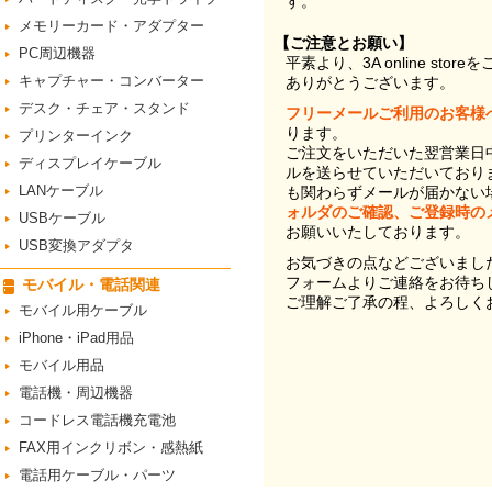
す。
メモリーカード・アダプター
【ご注意とお願い】
PC周辺機器
平素より、3A online st
キャプチャー・コンバーター
ありがとうございます。
デスク・チェア・スタンド
フリーメールご利用のお客様
ります。
プリンターインク
ご注文をいただいた翌営業日
ディスプレイケーブル
ルを送らせていただいており
LANケーブル
も関わらずメールが届かない
ォルダのご確認、ご登録時の
USBケーブル
お願いいたしております。
USB変換アダプタ
お気づきの点などございまし
フォームよりご連絡をお待ち
モバイル・電話関連
ご理解ご了承の程、よろしく
モバイル用ケーブル
iPhone・iPad用品
モバイル用品
電話機・周辺機器
コードレス電話機充電池
FAX用インクリボン・感熱紙
電話用ケーブル・パーツ