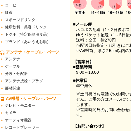
コーヒー
紅茶
スポーツドリンク
■メール便
健康飲料・美容ドリンク
ネコポス配送（1～2日後ポ
トクホ（特定保健用食品）
ゆうパケット配送（1～5日後
送料：全国一律270円
ブランド（あいうえお順）
※配送日時指定・代引きはご
※A4封筒、厚さ2.5cm以内
アンテナ・ケーブル・パーツ
アンテナ
【営業日】
ケーブル
■営業時間
9:00～18:00
分波・分配器
■休業日
アンテナ接栓・プラグ
年中無休
部材関連
※土日祝はお電話でのお問い
AV機器・ケーブル・パーツ
せん。ご用の方はメールにて
します。
テレビ・モニター
※営業時間外のお問い合わせ
カメラ
す。
オーディオ機器
【お問い合わせ】
レコードプレーヤー