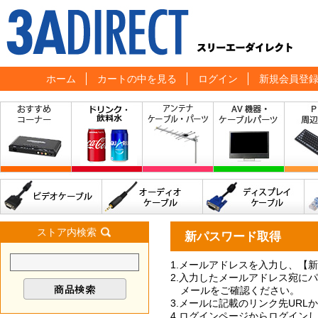
ホーム
カートの中を見る
ログイン
新規会員登
ストア内検索
新パスワード取得
1.メールアドレスを入力し、【
2.入力したメールアドレス宛に
メールをご確認ください。
3.メールに記載のリンク先UR
4.ログインページからログイン