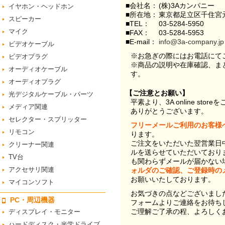
■会社名：
(株)3Aカンパニー
イヤホン・ヘッドホン
■所在地：
東京都足立区千住宮元
スピーカー
■TEL：
03-5284-5950
マイク
■FAX：
03-5284-5953
■E-mail：
info@3a-company.jp
ビデオケーブル
※お急ぎの際にはお電話にて
ビデオプラグ
※商品の説明や在庫確認、ま
オーディオケーブル
す。
オーディオプラグ
【ご注意とお願い】
光デジタルケーブル・パーツ
平素より、3A online st
メディア関連
ありがとうございます。
セレクター・スプリッター
フリーメールご利用のお客様
リモコン
ります。
ご注文をいただいた翌営業日
クリーナー関連
ルを送らせていただいており
TV台
も関わらずメールが届かない
アクセサリ関連
ォルダのご確認、ご登録時の
お願いいたしております。
マイコンソフト
お気づきの点などございまし
PC・周辺機器
フォームよりご連絡をお待ち
ご理解ご了承の程、よろしく
ディスプレイ・モニター
ハードディスク・光学ドライブ