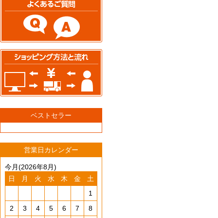
ベストセラー
営業日カレンダー
今月(2026年8月)
日
月
火
水
木
金
土
1
2
3
4
5
6
7
8