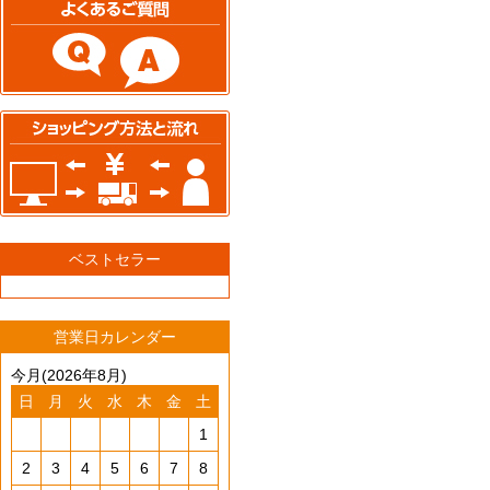
ベストセラー
営業日カレンダー
今月(2026年8月)
日
月
火
水
木
金
土
1
2
3
4
5
6
7
8