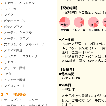
イヤホン・ヘッドホン
【配送時間】
スピーカー
下記時間帯をご指定いただけ
マイク
ビデオケーブル
ビデオプラグ
オーディオケーブル
オーディオプラグ
■メール便
ネコポス配送（1～2日後ポ
光デジタルケーブル・パーツ
ゆうパケット配送（1～5日後
メディア関連
送料：全国一律270円
セレクター・スプリッター
※配送日時指定・代引きはご
※A4封筒、厚さ2.5cm以内
リモコン
クリーナー関連
【営業日】
TV台
■営業時間
9:00～18:00
アクセサリ関連
■休業日
マイコンソフト
年中無休
PC・周辺機器
※土日祝はお電話でのお問い
ディスプレイ・モニター
せん。ご用の方はメールにて
します。
ハードディスク・光学ドライブ