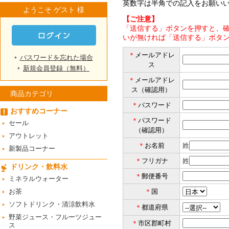
英数字は半角での記入をお願い
ようこそ ゲスト 様
【ご注意】
「送信する」ボタンを押すと、確
いが無ければ「送信する」ボタ
＊
メールアドレ
パスワードを忘れた場合
ス
新規会員登録（無料）
＊
メールアドレ
ス（確認用）
商品カテゴリ
＊
パスワード
おすすめコーナー
＊
パスワード
セール
（確認用）
アウトレット
＊
お名前
姓
新製品コーナー
＊
フリガナ
姓
ドリンク・飲料水
＊
郵便番号
ミネラルウォーター
お茶
＊
国
ソフトドリンク・清涼飲料水
＊
都道府県
野菜ジュース・フルーツジュー
＊
市区郡町村
ス