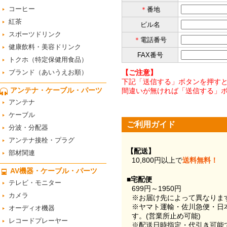
コーヒー
＊
番地
紅茶
ビル名
スポーツドリンク
＊
電話番号
健康飲料・美容ドリンク
FAX番号
トクホ（特定保健用食品）
ブランド（あいうえお順）
【ご注意】
下記「送信する」ボタンを押すと
アンテナ・ケーブル・パーツ
間違いが無ければ「送信する」
アンテナ
ケーブル
ご利用ガイド
分波・分配器
アンテナ接栓・プラグ
【配送】
部材関連
10,800円以上で
送料無料！
AV機器・ケーブル・パーツ
■宅配便
テレビ・モニター
699円～1950円
カメラ
※お届け先によって異なりま
※ヤマト運輸・佐川急便・日
オーディオ機器
す。(営業所止め可能)
レコードプレーヤー
※配送日時指定・代引き可能