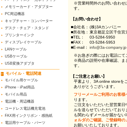
※営業時間外のお問い合わせ
メモリーカード・アダプター
す。
PC周辺機器
【お問い合わせ】
キャプチャー・コンバーター
■会社名：
(株)3Aカンパニー
デスク・チェア・スタンド
■所在地：
東京都足立区千住宮元
プリンターインク
■TEL：
03-5284-5950
ディスプレイケーブル
■FAX：
03-5284-5953
■E-mail：
info@3a-company.jp
LANケーブル
※お急ぎの際にはお電話にて
USBケーブル
※商品の説明や在庫確認、ま
USB変換アダプタ
す。
モバイル・電話関連
【ご注意とお願い】
モバイル用ケーブル
平素より、3A online st
ありがとうございます。
iPhone・iPad用品
モバイル用品
フリーメールご利用のお客様
ります。
電話機・周辺機器
ご注文をいただいた翌営業日
コードレス電話機充電池
ルを送らせていただいており
も関わらずメールが届かない
FAX用インクリボン・感熱紙
ォルダのご確認、ご登録時の
電話用ケーブル・パーツ
お願いいたしております。