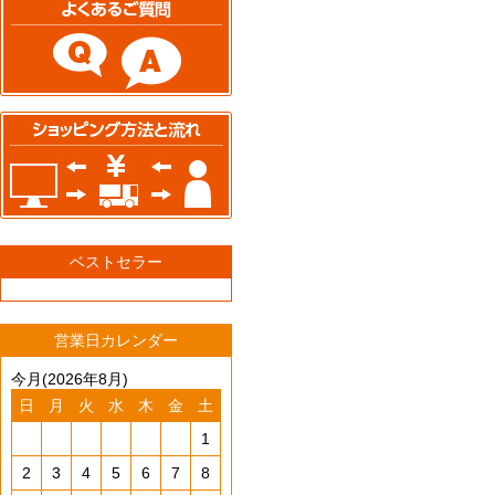
ベストセラー
営業日カレンダー
今月(2026年8月)
日
月
火
水
木
金
土
1
2
3
4
5
6
7
8