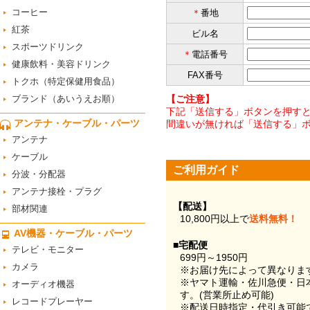
コーヒー
＊
番地
紅茶
ビル名
スポーツドリンク
＊
電話番号
健康飲料・美容ドリンク
FAX番号
トクホ（特定保健用食品）
ブランド（あいうえお順）
【ご注意】
下記「送信する」ボタンを押すと
アンテナ・ケーブル・パーツ
間違いが無ければ「送信する」
アンテナ
ケーブル
ご利用ガイド
分波・分配器
アンテナ接栓・プラグ
【配送】
部材関連
10,800円以上で
送料無料！
AV機器・ケーブル・パーツ
■宅配便
テレビ・モニター
699円～1950円
カメラ
※お届け先によって異なりま
※ヤマト運輸・佐川急便・日
オーディオ機器
す。(営業所止め可能)
レコードプレーヤー
※配送日時指定・代引き可能