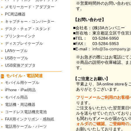
※営業時間外のお問い合わせ
メモリーカード・アダプター
す。
PC周辺機器
【お問い合わせ】
キャプチャー・コンバーター
■会社名：
(株)3Aカンパニー
デスク・チェア・スタンド
■所在地：
東京都足立区千住宮元
プリンターインク
■TEL：
03-5284-5950
ディスプレイケーブル
■FAX：
03-5284-5953
■E-mail：
info@3a-company.jp
LANケーブル
※お急ぎの際にはお電話にて
USBケーブル
※商品の説明や在庫確認、ま
USB変換アダプタ
す。
モバイル・電話関連
【ご注意とお願い】
モバイル用ケーブル
平素より、3A online st
ありがとうございます。
iPhone・iPad用品
モバイル用品
フリーメールご利用のお客様
ります。
電話機・周辺機器
ご注文をいただいた翌営業日
コードレス電話機充電池
ルを送らせていただいており
も関わらずメールが届かない
FAX用インクリボン・感熱紙
ォルダのご確認、ご登録時の
電話用ケーブル・パーツ
お願いいたしております。