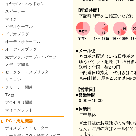
イヤホン・ヘッドホン
【配送時間】
スピーカー
下記時間帯をご指定いただけ
マイク
ビデオケーブル
ビデオプラグ
オーディオケーブル
オーディオプラグ
■メール便
ネコポス配送（1～2日後ポ
光デジタルケーブル・パーツ
ゆうパケット配送（1～5日後
メディア関連
送料：全国一律270円
セレクター・スプリッター
※配送日時指定・代引きはご
※A4封筒、厚さ2.5cm以内
リモコン
クリーナー関連
【営業日】
TV台
■営業時間
9:00～18:00
アクセサリ関連
■休業日
マイコンソフト
年中無休
PC・周辺機器
※土日祝はお電話でのお問い
ディスプレイ・モニター
せん。ご用の方はメールにて
します。
ハードディスク・光学ドライブ