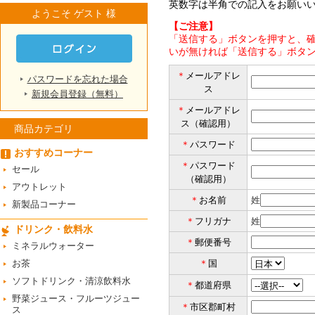
英数字は半角での記入をお願い
ようこそ ゲスト 様
【ご注意】
「送信する」ボタンを押すと、確
いが無ければ「送信する」ボタ
＊
メールアドレ
パスワードを忘れた場合
ス
新規会員登録（無料）
＊
メールアドレ
ス（確認用）
商品カテゴリ
＊
パスワード
おすすめコーナー
＊
パスワード
セール
（確認用）
アウトレット
＊
お名前
姓
新製品コーナー
＊
フリガナ
姓
ドリンク・飲料水
＊
郵便番号
ミネラルウォーター
お茶
＊
国
ソフトドリンク・清涼飲料水
＊
都道府県
野菜ジュース・フルーツジュー
＊
市区郡町村
ス