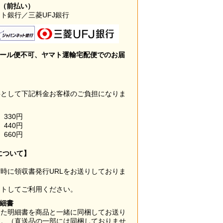
み（前払い）
ト銀行／三菱UFJ銀行
メール便不可、ヤマト運輸宅配便でのお届
料として下記料金お客様のご負担になりま
330円
440円
660円
について】
時に領収書発行URLをお送りしておりま
ウトしてご利用ください。
明細書
した明細書を商品と一緒に同梱してお送り
す。（直送品の一部には同梱しておりませ