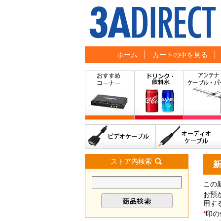
ホーム
カートの中を見る
ストア内検索
この
お預
用す
*
印の