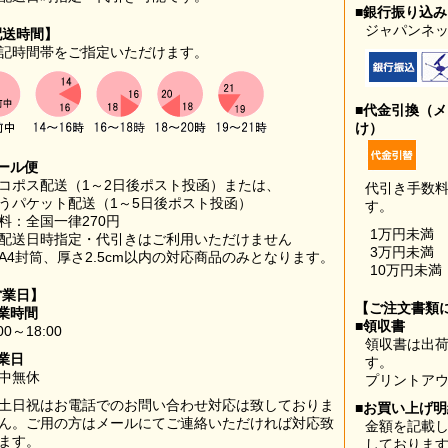
■銀行振り込
ジャパンネッ
配送時間】
記時間帯をご指定いただけます。
■代金引換（
け）
ール便
コポス配送（1～2日後ポスト投函）または、
代引き手数
うパケット配送（1～5日後ポスト投函）
す。
料：全国一律270円
1万円未満
配送日時指定・代引きはご利用いただけません
3万円未満
A4封筒、厚さ2.5cm以内の対応商品のみとなります。
10万円未満
営業日】
【ご注文書類
業時間
■領収書
00～18:00
領収書は出荷
業日
す。
中無休
プリントア
土日祝はお電話でのお問い合わせ対応は致しておりま
■お買い上げ
ん。ご用の方はメールにてご連絡いただければ対応致
金額を記載
ます。
しておりま