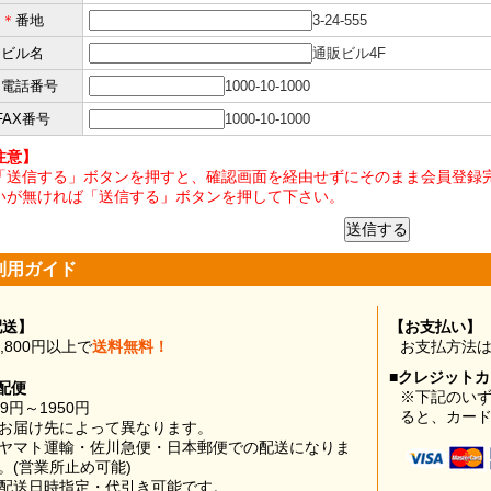
＊
番地
3-24-555
ビル名
通販ビル4F
＊
電話番号
1000-10-1000
FAX番号
1000-10-1000
注意】
「送信する」ボタンを押すと、確認画面を経由せずにそのまま会員登録完
いが無ければ「送信する」ボタンを押して下さい。
利用ガイド
配送】
【お支払い】
0,800円以上で
送料無料！
お支払方法
■クレジット
配便
※下記のい
99円～1950円
ると、カー
お届け先によって異なります。
ヤマト運輸・佐川急便・日本郵便での配送になりま
。(営業所止め可能)
配送日時指定・代引き可能です。