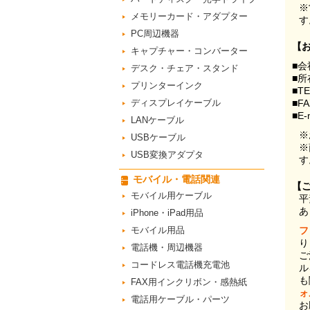
※
メモリーカード・アダプター
す
PC周辺機器
【
キャプチャー・コンバーター
■会
デスク・チェア・スタンド
■所
プリンターインク
■T
ディスプレイケーブル
■F
■E-
LANケーブル
※
USBケーブル
※
USB変換アダプタ
す
モバイル・電話関連
【
モバイル用ケーブル
平
あ
iPhone・iPad用品
モバイル用品
フ
り
電話機・周辺機器
ご
コードレス電話機充電池
ル
も
FAX用インクリボン・感熱紙
ォ
電話用ケーブル・パーツ
お