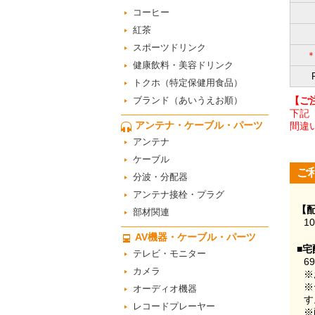
コーヒー
紅茶
スポーツドリンク
健康飲料・美容ドリンク
トクホ（特定保健用食品）
ブランド（あいうえお順）
【ご
下記
アンテナ・ケーブル・パーツ
間違
アンテナ
ケーブル
ご
分波・分配器
アンテナ接栓・プラグ
【
部材関連
1
AV機器・ケーブル・パーツ
■宅
テレビ・モニター
6
カメラ
※
※
オーディオ機器
す
レコードプレーヤー
※