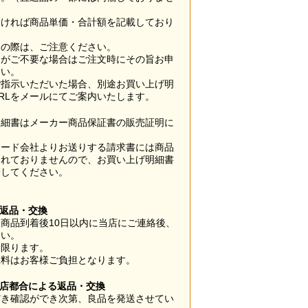
なければ商品単価・合計額を記載しており
用の際は、ご注意ください。
梱がご不要な場合はご注文時にその旨お申
さい。
ご指示いただいた場合、別途お買い上げ明
RLをメールにてご案内いたします。
明細書はメーカー商品保証書の販売証明に
カード会社よりお送りする請求書には商品
されておりませんので、お買い上げ明細書
管してください。
】
の返品・交換
商品到着後10日以内に当店にご連絡後、
さい。
に限ります。
数料はお客様ご負担となります。
当店都合による返品・交換
だき確認ができ次第、良品を発送させてい