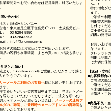
営業時間外のお問い合わせは翌営業日に対応いたしま
ん。）
。
特に指定が
ます。
お問い合わせ】
ご贈答の利
明細書の同
社名：
(株)3Aカンパニー
し付けくだ
在地：
東京都足立区千住宮元町1-11 太成宮元ビル
ご不要な旨
EL：
03-5284-5950
細書の発行U
AX：
03-5284-5953
mail：
info@3a-company.jp
お買い上げ
お急ぎの際にはお電話にてご対応いたします。
なります。
商品の説明や在庫確認、まとめ買いのご相談も承りま
クレジット
。
明細は記載
は大切に保
ご注意とお願い】
素より、3A online storeをご愛顧いただきまして誠に
【返品・交換
りがとうございます。
■お客様都合
ご希望の際は
リーメールご利用のお客様へ
特にお願い申し上げてお
ご返送くだ
ます。
※未開封品
注文をいただいた翌営業日中までには、当店からメー
※送料・手
を送らせていただいておりますが、ご注文を頂いたに
関わらずメールが届かない場合は、
メーラーの迷惑フ
■商品不良・
ルダのご確認、ご登録時のメールアドレスの再確認
を
ご連絡いた
願いいたしております。