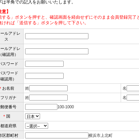
字は半角での記入をお願いいたします。
注意】
信する」ボタンを押すと、確認画面を経由せずにそのまま会員登録完了と
無ければ「送信する」ボタンを押して下さい。
メールアドレ
ス
メールアドレ
（確認用）
パスワード
パスワード
（確認用）
＊
お名前
姓
名
＊
フリガナ
姓
名
＊
郵便番号
100-1000
＊
国
＊
都道府県
市区郡町村
横浜市上北町