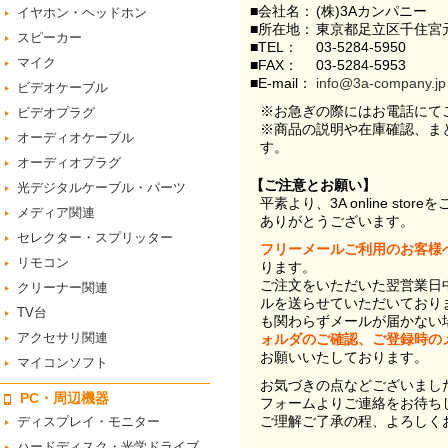
■会社名：
(株)3Aカンパニー
イヤホン・ヘッドホン
■所在地：
東京都足立区千住宮元
スピーカー
■TEL：
03-5284-5950
マイク
■FAX：
03-5284-5953
■E-mail：
info@3a-company.jp
ビデオケーブル
※お急ぎの際にはお電話にて
ビデオプラグ
※商品の説明や在庫確認、ま
オーディオケーブル
す。
オーディオプラグ
【ご注意とお願い】
光デジタルケーブル・パーツ
平素より、3A online st
メディア関連
ありがとうございます。
セレクター・スプリッター
フリーメールご利用のお客様
リモコン
ります。
ご注文をいただいた翌営業日
クリーナー関連
ルを送らせていただいており
TV台
も関わらずメールが届かない
アクセサリ関連
ォルダのご確認、ご登録時の
お願いいたしております。
マイコンソフト
お気づきの点などございまし
PC・周辺機器
フォームよりご連絡をお待ち
ご理解ご了承の程、よろしく
ディスプレイ・モニター
ハードディスク・光学ドライブ