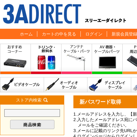
ホーム
カートの中を見る
ログイン
新規会員登
ストア内検索
新パスワード取得
1.メールアドレスを入力し、【
2.入力したメールアドレス宛に
メールをご確認ください。
3.メールに記載のリンク先UR
4.ログインページからログイン