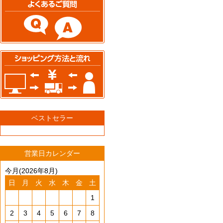
ベストセラー
営業日カレンダー
今月(2026年8月)
日
月
火
水
木
金
土
1
2
3
4
5
6
7
8