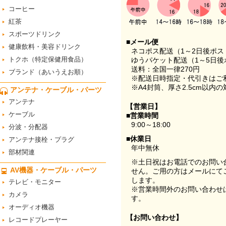
コーヒー
紅茶
スポーツドリンク
■メール便
健康飲料・美容ドリンク
ネコポス配送（1～2日後ポ
トクホ（特定保健用食品）
ゆうパケット配送（1～5日後
送料：全国一律270円
ブランド（あいうえお順）
※配送日時指定・代引きはご
※A4封筒、厚さ2.5cm以内
アンテナ・ケーブル・パーツ
アンテナ
【営業日】
ケーブル
■営業時間
9:00～18:00
分波・分配器
■休業日
アンテナ接栓・プラグ
年中無休
部材関連
※土日祝はお電話でのお問い
AV機器・ケーブル・パーツ
せん。ご用の方はメールにて
します。
テレビ・モニター
※営業時間外のお問い合わせ
カメラ
す。
オーディオ機器
【お問い合わせ】
レコードプレーヤー