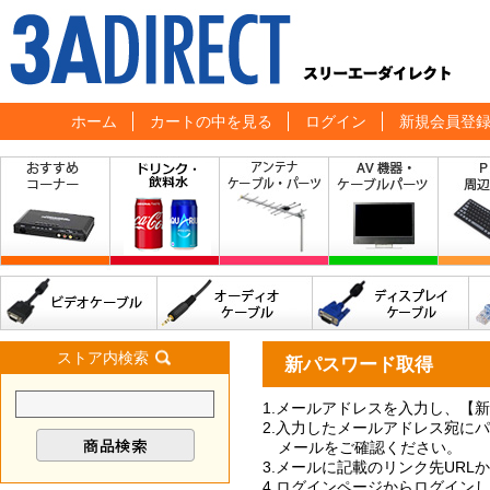
ホーム
カートの中を見る
ログイン
新規会員登
ストア内検索
新パスワード取得
1.メールアドレスを入力し、【
2.入力したメールアドレス宛に
メールをご確認ください。
3.メールに記載のリンク先UR
4.ログインページからログイン