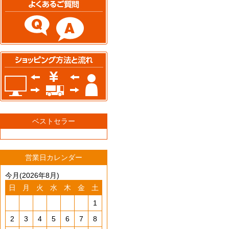
ベストセラー
営業日カレンダー
今月(2026年8月)
日
月
火
水
木
金
土
1
2
3
4
5
6
7
8