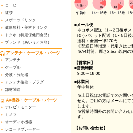
コーヒー
紅茶
スポーツドリンク
■メール便
健康飲料・美容ドリンク
ネコポス配送（1～2日後ポ
トクホ（特定保健用食品）
ゆうパケット配送（1～5日後
送料：全国一律270円
ブランド（あいうえお順）
※配送日時指定・代引きはご
※A4封筒、厚さ2.5cm以内
アンテナ・ケーブル・パーツ
アンテナ
【営業日】
ケーブル
■営業時間
9:00～18:00
分波・分配器
■休業日
アンテナ接栓・プラグ
年中無休
部材関連
※土日祝はお電話でのお問い
AV機器・ケーブル・パーツ
せん。ご用の方はメールにて
します。
テレビ・モニター
※営業時間外のお問い合わせ
カメラ
す。
オーディオ機器
【お問い合わせ】
レコードプレーヤー