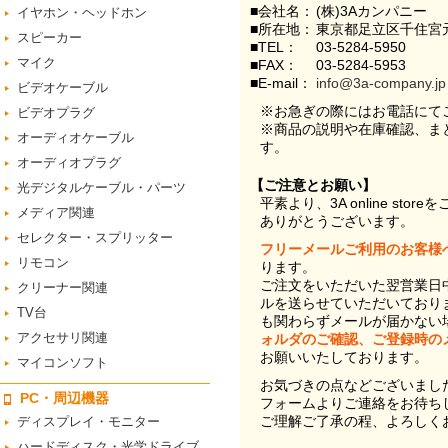
■会社名：
(株)3Aカンパニー
イヤホン・ヘッドホン
■所在地：
東京都足立区千住宮元
スピーカー
■TEL：
03-5284-5950
マイク
■FAX：
03-5284-5953
■E-mail：
info@3a-company.jp
ビデオケーブル
※お急ぎの際にはお電話にて
ビデオプラグ
※商品の説明や在庫確認、ま
オーディオケーブル
す。
オーディオプラグ
【ご注意とお願い】
光デジタルケーブル・パーツ
平素より、3A online st
メディア関連
ありがとうございます。
セレクター・スプリッター
フリーメールご利用のお客様
リモコン
ります。
ご注文をいただいた翌営業日
クリーナー関連
ルを送らせていただいており
TV台
も関わらずメールが届かない
アクセサリ関連
ォルダのご確認、ご登録時の
お願いいたしております。
マイコンソフト
お気づきの点などございまし
PC・周辺機器
フォームよりご連絡をお待ち
ご理解ご了承の程、よろしく
ディスプレイ・モニター
ハードディスク・光学ドライブ